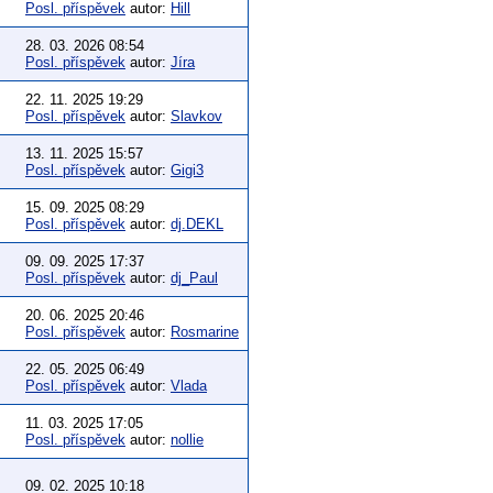
Posl. příspěvek
autor:
Hill
28. 03. 2026 08:54
Posl. příspěvek
autor:
Jíra
22. 11. 2025 19:29
Posl. příspěvek
autor:
Slavkov
13. 11. 2025 15:57
Posl. příspěvek
autor:
Gigi3
15. 09. 2025 08:29
Posl. příspěvek
autor:
dj.DEKL
09. 09. 2025 17:37
Posl. příspěvek
autor:
dj_Paul
20. 06. 2025 20:46
Posl. příspěvek
autor:
Rosmarine
22. 05. 2025 06:49
Posl. příspěvek
autor:
Vlada
11. 03. 2025 17:05
Posl. příspěvek
autor:
nollie
09. 02. 2025 10:18