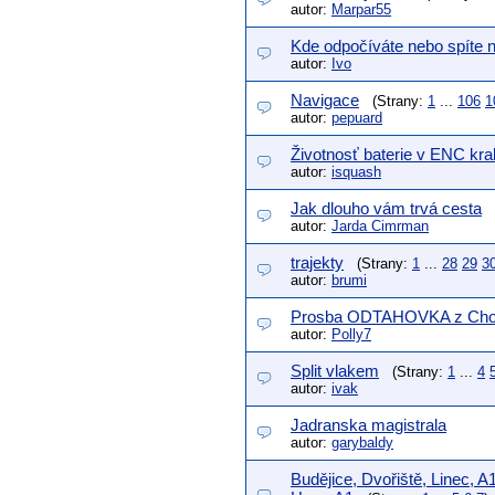
autor:
Marpar55
Kde odpočíváte nebo spíte n
autor:
Ivo
Navigace
(Strany:
1
...
106
1
autor:
pepuard
Životnosť baterie v ENC kra
autor:
isquash
Jak dlouho vám trvá cesta
autor:
Jarda Cimrman
trajekty
(Strany:
1
...
28
29
3
autor:
brumi
Prosba ODTAHOVKA z Cho
autor:
Polly7
Split vlakem
(Strany:
1
...
4
autor:
ivak
Jadranska magistrala
autor:
garybaldy
Budějice, Dvořiště, Linec, 