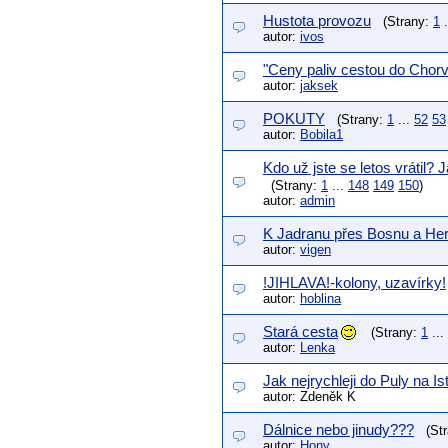
Hustota provozu
(Strany:
1
.
autor:
ivos
"Ceny paliv cestou do Chor
autor:
jaksek
POKUTY
(Strany:
1
...
52
53
autor:
Bobila1
Kdo už jste se letos vrátil? 
(Strany:
1
...
148
149
150
)
autor:
admin
K Jadranu přes Bosnu a He
autor:
vigen
!JIHLAVA!-kolony, uzavírky!
autor:
hoblina
Stará cesta
(Strany:
1
...
autor:
Lenka
Jak nejrychleji do Puly na Ist
autor: Zdeněk K
Dálnice nebo jinudy???
(St
autor:
Hony