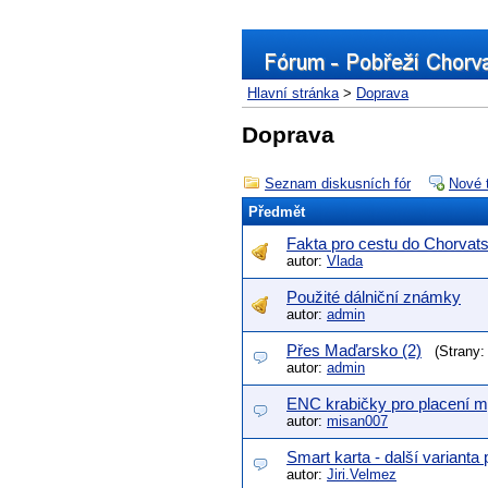
Hlavní stránka
>
Doprava
Doprava
Seznam diskusních fór
Nové 
Předmět
Fakta pro cestu do Chorvat
autor:
Vlada
Použité dálniční známky
autor:
admin
Přes Maďarsko (2)
(Strany
autor:
admin
ENC krabičky pro placení m
autor:
misan007
Smart karta - další varianta
autor:
Jiri.Velmez