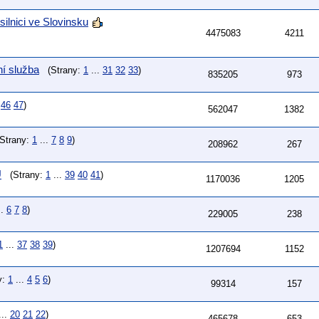
silnici ve Slovinsku
4475083
4211
ní služba
(Strany:
1
...
31
32
33
)
835205
973
46
47
)
562047
1382
Strany:
1
...
7
8
9
)
208962
267
U
(Strany:
1
...
39
40
41
)
1170036
1205
..
6
7
8
)
229005
238
1
...
37
38
39
)
1207694
1152
y:
1
...
4
5
6
)
99314
157
...
20
21
22
)
465678
653