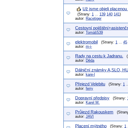
Už jsme objeli placenou 
(Strany:
1
...
139
140
141
)
autor:
Racetiger
Cestovní pojištění+asistenč
autor:
Tomáš539
elektromobil
(Strany:
1
...
45
autor:
m-i-
Rady na cestu k Jadranu.
(
autor:
Děda
Dálniční známky A,SLO, H
autor:
kare-l
Přejezd Velebitu
(Strany:
1
.
autor:
ferry
Dopravní předpisy
(Strany:
autor:
Karel M.
Průjezd Rakouskem
(Stran
autor:
JAVI
Placení mýtného
(Strany:
1