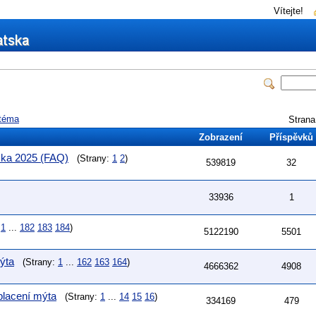
Vítejte!
téma
Stran
Zobrazení
Příspěvků
ska 2025 (FAQ)
(Strany:
1
2
)
539819
32
33936
1
:
1
...
182
183
184
)
5122190
5501
ýta
(Strany:
1
...
162
163
164
)
4666362
4908
 placení mýta
(Strany:
1
...
14
15
16
)
334169
479