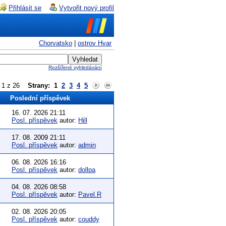
Přihlásit se
Vytvořit nový profil
Chorvatsko
|
ostrov Hvar
Rozšířené vyhledávání
a 1 z 26
Strany:
1
2
3
4
5
Poslední příspěvek
16. 07. 2026 21:11
Posl. příspěvek
autor:
Hill
17. 08. 2009 21:11
Posl. příspěvek
autor:
admin
06. 08. 2026 16:16
Posl. příspěvek
autor:
dollpa
04. 08. 2026 08:58
Posl. příspěvek
autor:
Pavel.R
02. 08. 2026 20:05
Posl. příspěvek
autor:
couddy