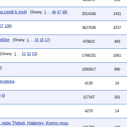
a cestě k moři
(Strany:
1
...
46
47
48
)
2014166
1431
07
108
)
3627630
3237
bičke
(Strany:
1
...
15
16
17
)
470623
493
(Strany:
1
...
51
52
53
)
1766231
1561
0
)
1093017
890
rvatska
4130
14
5
6
)
117167
161
4270
14
A1 nebo Třeboň, Halámky, Krems resp.