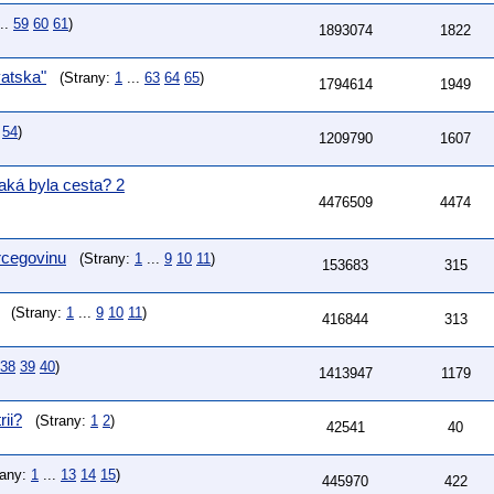
..
59
60
61
)
1893074
1822
vatska"
(Strany:
1
...
63
64
65
)
1794614
1949
54
)
1209790
1607
Jaká byla cesta? 2
4476509
4474
rcegovinu
(Strany:
1
...
9
10
11
)
153683
315
(Strany:
1
...
9
10
11
)
416844
313
38
39
40
)
1413947
1179
rii?
(Strany:
1
2
)
42541
40
rany:
1
...
13
14
15
)
445970
422