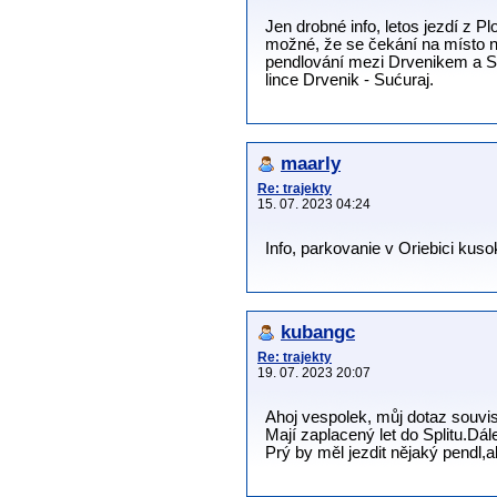
Jen drobné info, letos jezdí z P
možné, že se čekání na místo na 
pendlování mezi Drvenikem a Suć
lince Drvenik - Sućuraj.
maarly
Re: trajekty
15. 07. 2023 04:24
Info, parkovanie v Oriebici kus
kubangc
Re: trajekty
19. 07. 2023 20:07
Ahoj vespolek, můj dotaz souvis
Mají zaplacený let do Splitu.Dál
Prý by měl jezdit nějaký pendl,a