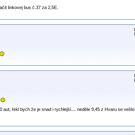
čit linkovej bus č.37 za 2,5E.
 aut, řekl bych že je snad i rychlejší.... neděle 9,45 z Hvaru se vešlo 