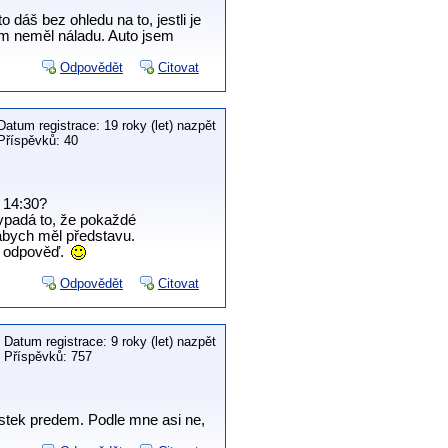
dáš bez ohledu na to, jestli je
sem neměl náladu. Auto jsem
Odpovědět
Citovat
Datum registrace: 19 roky (let) nazpět
Příspěvků: 40
) 14:30?
ypadá to, že pokaždé
 abych měl představu.
ou odpověď.
Odpovědět
Citovat
Datum registrace: 9 roky (let) nazpět
Příspěvků: 757
istek predem. Podle mne asi ne,