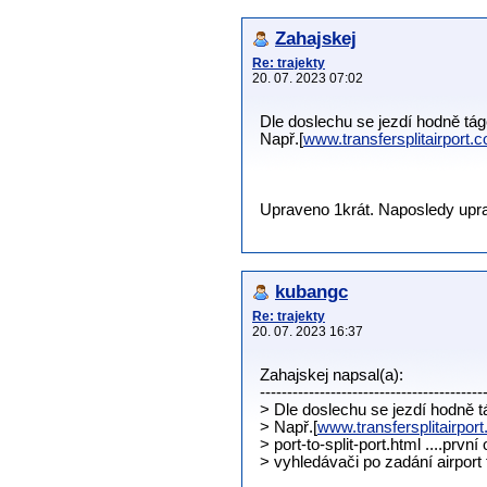
Zahajskej
Re: trajekty
20. 07. 2023 07:02
Dle doslechu se jezdí hodně tá
Např.[
www.transfersplitairport.
Upraveno 1krát. Naposledy uprav
kubangc
Re: trajekty
20. 07. 2023 16:37
Zahajskej napsal(a):
-----------------------------------------
> Dle doslechu se jezdí hodně 
> Např.[
www.transfersplitairpor
> port-to-split-port.html ....prvn
> vyhledávači po zadání airport t