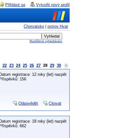
Přihlásit se
Vytvořit nový profil
Chorvatsko
|
ostrov Hvar
Rozšířené vyhledávání
22
23
24
25
26
27
28
29
30
Datum registrace: 12 roky (let) nazpět
Příspěvků: 156
Odpovědět
Citovat
Datum registrace: 18 roky (let) nazpět
Příspěvků: 662