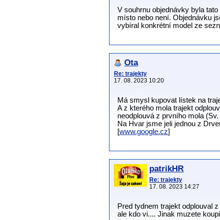
V souhrnu objednávky byla tato 
místo nebo není. Objednávku jse
vybíral konkrétní model ze sez
Ota
Re: trajekty
17. 08. 2023 10:20
Má smysl kupovat lístek na traje
A z kterého mola trajekt odplo
neodplouvá z prvního mola (Sv. 
Na Hvar jsme jeli jednou z Drve
[
www.google.cz
]
patrikHR
Re: trajekty
17. 08. 2023 14:27
Pred tydnem trajekt odplouval z
ale kdo vi.... Jinak muzete koup