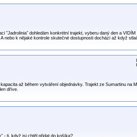
ikaci "Jadrolinia" dohledám konkrétní trajekt, vyberu daný den a VID
a? A nebo k nějaké kontrole skutečné dostupnosti dochází až když s
á kapacita až během vytváření objednávky. Trajekt ze Sumartinu na 
en dříve.
- tj. když jsi chtěl přidat do košíka?