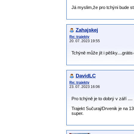
Já myslim,že pro tchýni bude sta
Zahajskej
Re: trajekty
20. 07. 2023 19:55
Tchýně může jít i pěšky....grátis
DavidLC
Re: trajekty
23. 07. 2023 16:06
Pro tchýně je to dobrý v září ....
Trajekt Sučuraj/Drvenik je na 130
super.