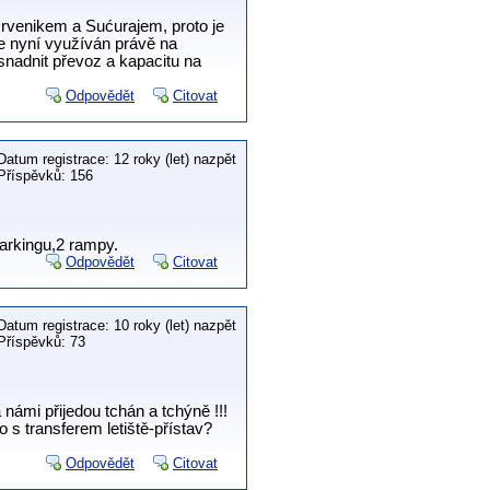
 Drvenikem a Sućurajem, proto je
je nyní využíván právě na
snadnit převoz a kapacitu na
Odpovědět
Citovat
Datum registrace: 12 roky (let) nazpět
Příspěvků: 156
parkingu,2 rampy.
Odpovědět
Citovat
Datum registrace: 10 roky (let) nazpět
Příspěvků: 73
námi přijedou tchán a tchýně !!!
o s transferem letiště-přístav?
Odpovědět
Citovat