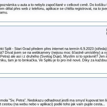
poznámka u auta a to nebylo započítané v celkové ceně. Do košíku to 
m dělal přes web z telefonu, aplikace se chtěla registrovat, na to j
namu.
kt Split - Stari Grad předem přes internet na termín 6.9.2023 (středa
uvá? Díval jsem se na webkamery (nejsou moc šťastně umístěny) a v
Petra) ale asi i z druhého (Svetog Duje). Myslím si to správně? Jen
niku, tam je to brnkačka. Ve Splitu je to pro mě nové. Díky za každ
 mola "Sv. Petra". Nedokazu odhadnout jestli ma smysl kupovat ten l
it cestou (na webu nebo v aplikaci) podle toho jak vam pujde cesta...