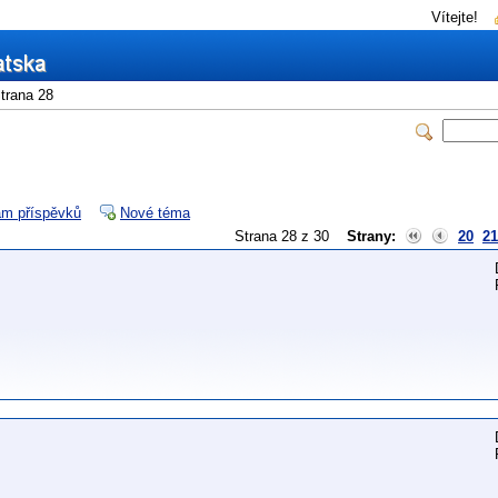
Vítejte!
trana 28
m příspěvků
Nové téma
Strana 28 z 30
Strany:
20
21