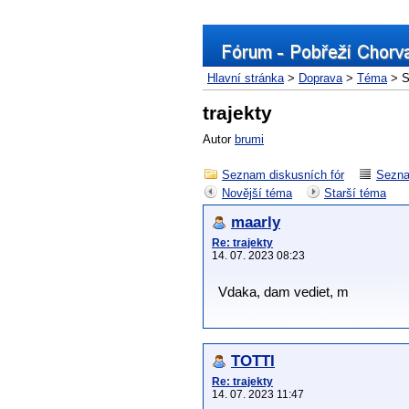
Hlavní stránka
>
Doprava
>
Téma
> S
trajekty
Autor
brumi
Seznam diskusních fór
Sezna
Novější téma
Starší téma
maarly
Re: trajekty
14. 07. 2023 08:23
Vdaka, dam vediet, m
TOTTI
Re: trajekty
14. 07. 2023 11:47