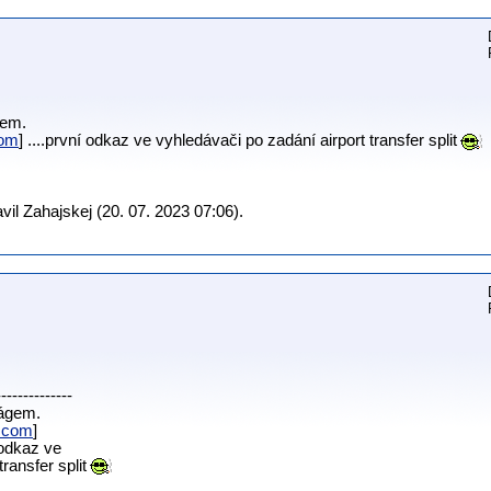
gem.
com
] ....první odkaz ve vyhledávači po zadání airport transfer split
il Zahajskej (20. 07. 2023 07:06).
--------------
tágem.
t.com
]
í odkaz ve
ransfer split