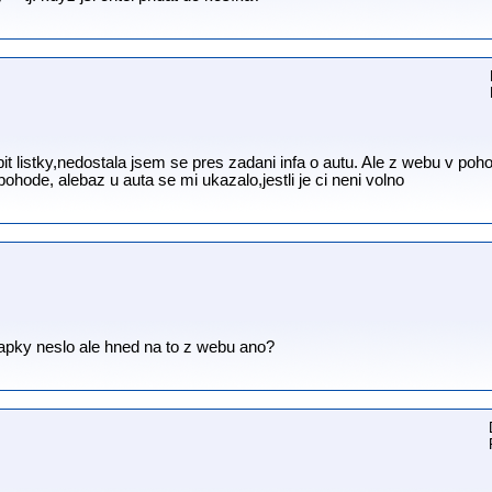
it listky,nedostala jsem se pres zadani infa o autu. Ale z webu v poho
hode, alebaz u auta se mi ukazalo,jestli je ci neni volno
 apky neslo ale hned na to z webu ano?