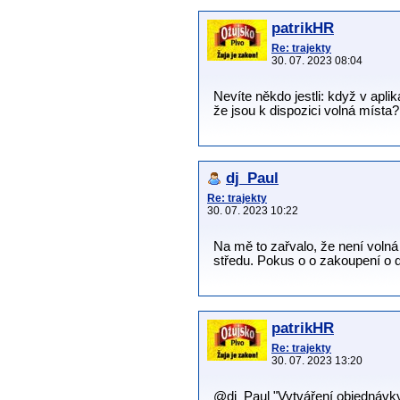
patrikHR
Re: trajekty
30. 07. 2023 08:04
Nevíte někdo jestli: když v apl
že jsou k dispozici volná míst
dj_Paul
Re: trajekty
30. 07. 2023 10:22
Na mě to zařvalo, že není voln
středu. Pokus o o zakoupení o d
patrikHR
Re: trajekty
30. 07. 2023 13:20
@dj_Paul "Vytváření objednávky" 