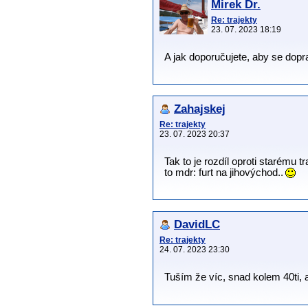
Mirek Dr.
Re: trajekty
23. 07. 2023 18:19
A jak doporučujete, aby se doprav
Zahajskej
Re: trajekty
23. 07. 2023 20:37
Tak to je rozdíl oproti starému t
to mdr: furt na jihovýchod..
DavidLC
Re: trajekty
24. 07. 2023 23:30
Tuším že víc, snad kolem 40ti, al