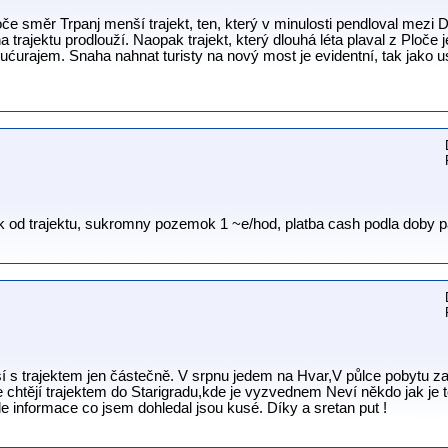
loče směr Trpanj menší trajekt, ten, který v minulosti pendloval mezi
trajektu prodlouží. Naopak trajekt, který dlouhá léta plaval z Ploče 
urajem. Snaha nahnat turisty na nový most je evidentní, tak jako u
ok od trajektu, sukromny pozemok 1 ~e/hod, platba cash podla doby 
í s trajektem jen částečně. V srpnu jedem na Hvar,V půlce pobytu za 
e chtějí trajektem do Starigradu,kde je vyzvednem Neví někdo jak je t
le informace co jsem dohledal jsou kusé. Díky a sretan put !