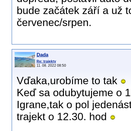
bude začátek září a už t
červenec/srpen.
Dada
Re: trajekty
11. 08. 2022 08:50
Vďaka,urobíme to tak
Keď sa odubytujeme o 1
Igrane,tak o pol jedenás
trajekt o 12.30. hod