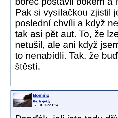
borec postavil bokem a na
Pak si vysílačkou zjistil j
poslední chvíli a když ne
tak asi pět aut. To, že l
netušil, ale ani když jse
to nenabídli. Tak, že bu
štěstí.
Bomiňo
Re: trajekty
12. 10. 2022 15:41