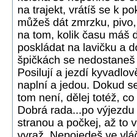
na trajekt, vrátíš se k p
můžeš dát zmrzku, pivo, 
na tom, kolik času máš 
poskládat na lavičku a 
špičkách se nedostaneš s
Posilují a jezdí kyvadlov
naplní a jedou. Dokud se
tom není, dělej totéž, co 
Dobrá rada...po výjezdu z
stranou a počkej, až to
vyraž. Nepojedeš ve vlá