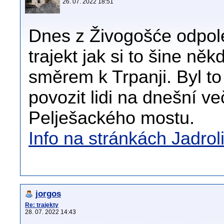
26. 07. 2022 18:51
Dnes z Živogošće odpo
trajekt jak si to šine 
směrem k Trpanji. Byl to t
povozit lidi na dnešní ve
Pelješackého mostu.
Info na stránkách Jadrol
jorgos
Re: trajekty
28. 07. 2022 14:43