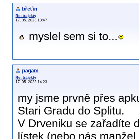
břeťin
Re: trajekty
17. 05. 2023 13:47
myslel sem si to...
pagam
Re: trajekty
17. 05. 2023 14:23
my jsme prvně přes apku b
Stari Gradu do Splitu.
V Drveniku se zařadíte d
lístek (nebo nás manžel