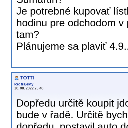
Je potrebné kupovať líst
hodinu pre odchodom v p
tam?
Plánujeme sa plaviť 4.9..
TOTTI
Re: trajekty
10. 08. 2022 23:40
Dopředu určitě koupit jd
bude v řadě. Určitě bych
dopředu, postavil auto d