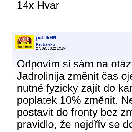
14x Hvar
patrikHR
Re: trajekty
27. 08. 2022 13:34
Odpovím si sám na otázku
Jadrolinija změnit čas o
nutné fyzicky zajít do ka
poplatek 10% změnit. N
postavit do fronty bez z
pravidlo, že nejdřív se 