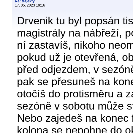
Re: trajekty
17. 05. 2023 19:16
Drvenik tu byl popsán tis
magistrály na nábřeží, p
ní zastavíš, nikoho neom
pokud už je otevřená, ob
před odjezdem, v sezóně 
pak se přesuneš na konec
otočíš do protisměru a z
sezóně v sobotu může stá
Nebo zajedeš na konec f
kolona se nepohne do o