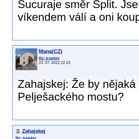
Sucuraje směr Split. Jse
víkendem válí a oni koup
Mana(CZ)
Re: trajekty
23. 07. 2022 22:15
Zahajskej: Že by nějaká 
Pelješackého mostu?
Zahajskej
Re: trajekty