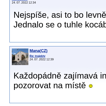
24. 07. 2022 12:34
Nejspíše, asi to bo levně
Jednalo se o tuhle kocáb
Mana(CZ)
Re: trajekty
24. 07. 2022 12:39
Každopádně zajímavá in
pozorovat na místě