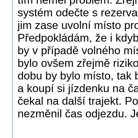
tím neměl problém. Zřej
systém odečte s rezerva
jim zase uvolní místo pr
Předpokládám, že i kdyby
by v případě volného mís
bylo ovšem zřejmě riziko 
dobu by bylo místo, tak
a koupí si jízdenku na č
čekal na další trajekt. P
nezměnil čas odjezdu. Je