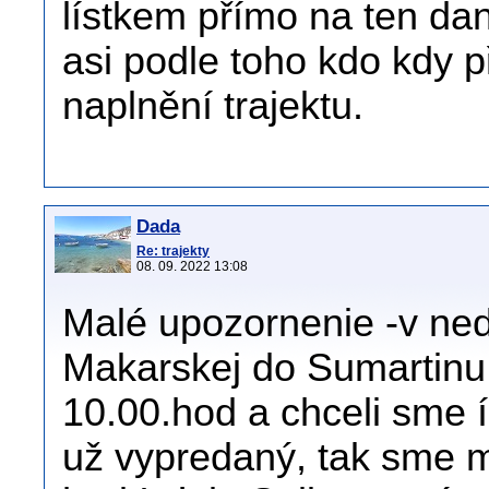
lístkem přímo na ten da
asi podle toho kdo kdy př
naplnění trajektu.
Dada
Re: trajekty
08. 09. 2022 13:08
Malé upozornenie -v nede
Makarskej do Sumartinu.
10.00.hod a chceli sme í
už vypredaný, tak sme mu