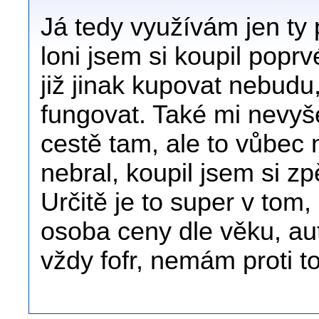
Já tedy využívám jen ty p
loni jsem si koupil poprv
již jinak kupovat nebudu
fungovat. Také mi nevyše
cestě tam, ale to vůbec 
nebral, koupil jsem si z
Určitě je to super v tom, 
osoba ceny dle věku, aut
vždy fofr, nemám proti 