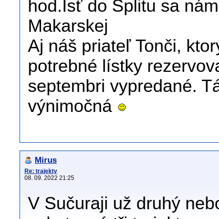
hod.Isť do Splitu sa nám
Makarskej
Aj náš priateľ Tonči, kt
potrebné lístky rezervov
septembri vypredané. Tá
výnimočná
Mirus
Re: trajekty
08. 09. 2022 21:25
V Sučuraji už druhý nebo