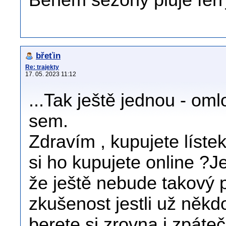
Během sezóny pluje ferry
břeťin
Re: trajekty
17. 05. 2023 11:12
...Tak ještě jednou - o
sem.
Zdravím , kupujete líste
si ho kupujete online ?
že ještě nebude takový p
zkušenost jestli už někdo
berete si zrovna i zpáte