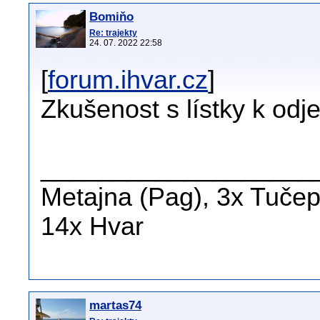
Bomiňo
Re: trajekty
24. 07. 2022 22:58
[
forum.ihvar.cz
]
Zkušenost s lístky k odj
___________________
Metajna (Pag), 3x Tučepi
14x Hvar
martas74