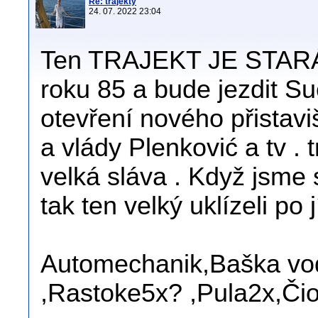
Re: trajekty
24. 07. 2022 23:04
Ten TRAJEKT JE STARÁ Z
roku 85 a bude jezdit Su
otevření nového přistavi
a vlády Plenković a tv . t
velká sláva . Když jsme s
tak ten velký uklízeli po j
Automechanik,Baška vod
,Rastoke5x? ,Pula2x,Čio