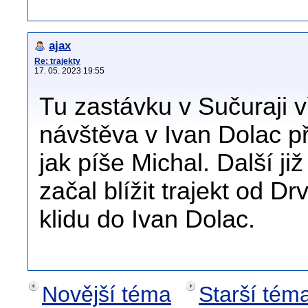
ajax
Re: trajekty
17. 05. 2023 19:55
Tu zastávku v Sučuraji v
návštěva v Ivan Dolac př
jak píše Michal. Další ji
začal blížit trajekt od D
klidu do Ivan Dolac.
Novější téma
Starší tém