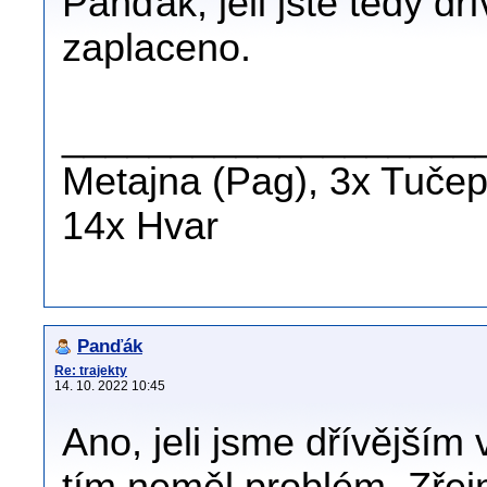
Panďák, jeli jste tedy dř
zaplaceno.
___________________
Metajna (Pag), 3x Tučepi
14x Hvar
Panďák
Re: trajekty
14. 10. 2022 10:45
Ano, jeli jsme dřívějším 