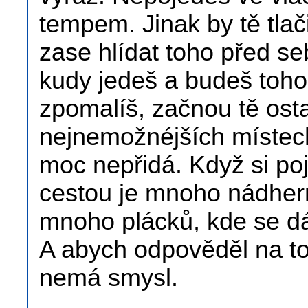
tempem. Jinak by tě tlač
zase hlídat toho před s
kudy jedeš a budeš toho 
zpomalíš, začnou tě osta
nejnemožnéjších místech
moc nepřidá. Když si po
cestou je mnoho nádhern
mnoho plácků, kde se dá
A abych odpověděl na to
nemá smysl.