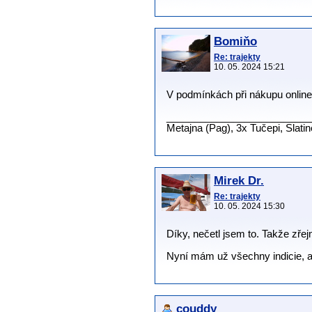
Bomiňo
Re: trajekty
10. 05. 2024 15:21
V podmínkách při nákupu online j
__________________________
Metajna (Pag), 3x Tučepi, Slati
Mirek Dr.
Re: trajekty
10. 05. 2024 15:30
Díky, nečetl jsem to. Takže zře
Nyní mám už všechny indicie, ab
couddy