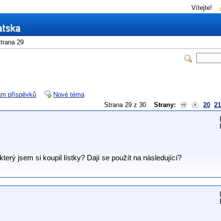
Vítejte!
trana 29
m příspěvků
Nové téma
Strana 29 z 30
Strany:
20
21
který jsem si koupil lístky? Dají se použít na následující?