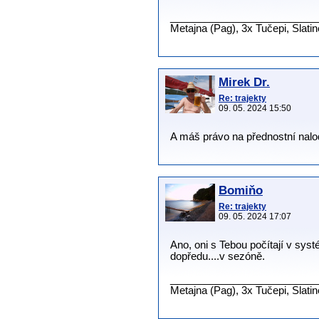
__________________________
Metajna (Pag), 3x Tučepi, Slati
Mirek Dr.
Re: trajekty
09. 05. 2024 15:50
A máš právo na přednostní nalod
Bomiňo
Re: trajekty
09. 05. 2024 17:07
Ano, oni s Tebou počítají v syst
dopředu....v sezóně.
__________________________
Metajna (Pag), 3x Tučepi, Slati