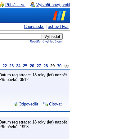
Přihlásit se
Vytvořit nový profil
Chorvatsko
|
ostrov Hvar
Rozšířené vyhledávání
22
23
24
25
26
27
28
29
30
Datum registrace: 18 roky (let) nazpět
Příspěvků: 3512
Odpovědět
Citovat
Datum registrace: 18 roky (let) nazpět
Příspěvků: 1993