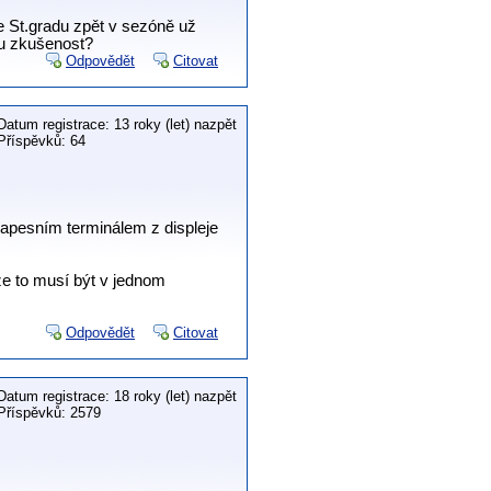
e St.gradu zpět v sezóně už
tu zkušenost?
Odpovědět
Citovat
Datum registrace: 13 roky (let) nazpět
Příspěvků: 64
 kapesním terminálem z displeje
 že to musí být v jednom
Odpovědět
Citovat
Datum registrace: 18 roky (let) nazpět
Příspěvků: 2579