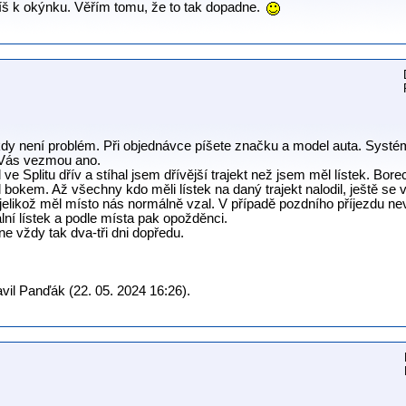
usíš k okýnku. Věřím tomu, že to tak dopadne.
 Nikdy není problém. Při objednávce píšete značku a model auta. Systé
e Vás vezmou ano.
ve Splitu dřív a stíhal jsem dřívější trajekt než jsem měl lístek. Borec 
il bokem. Až všechny kdo měli lístek na daný trajekt nalodil, ještě se
jelikož měl místo nás normálně vzal. V případě pozdního příjezdu ne
ální lístek a podle místa pak opožděnci.
ine vždy tak dva-tři dni dopředu.
vil Panďák (22. 05. 2024 16:26).