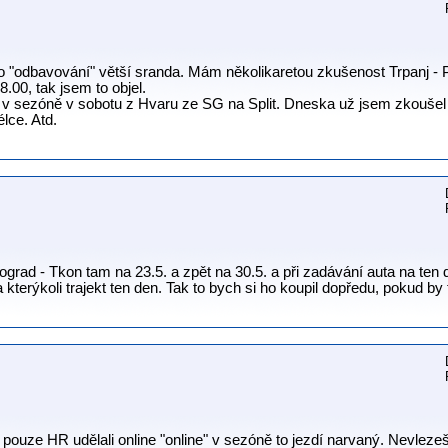
 "odbavování" větší sranda. Mám několikaretou zkušenost Trpanj - Plo
8.00, tak jsem to objel.
 v sezóně v sobotu z Hvaru ze SG na Split. Dneska už jsem zkoušel 
élce. Atd.
ograd - Tkon tam na 23.5. a zpět na 30.5. a při zadávání auta na ten
a kterýkoli trajekt ten den. Tak to bych si ho koupil dopředu, pokud by 
ouze HR udělali online "online" v sezóně to jezdí narvaný. Nevlezeš