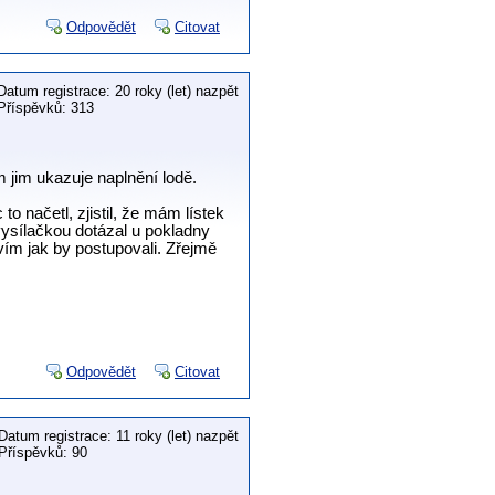
Odpovědět
Citovat
Datum registrace: 20 roky (let) nazpět
Příspěvků: 313
m jim ukazuje naplnění lodě.
to načetl, zjistil, že mám lístek
 vysílačkou dotázal u pokladny
vím jak by postupovali. Zřejmě
Odpovědět
Citovat
Datum registrace: 11 roky (let) nazpět
Příspěvků: 90