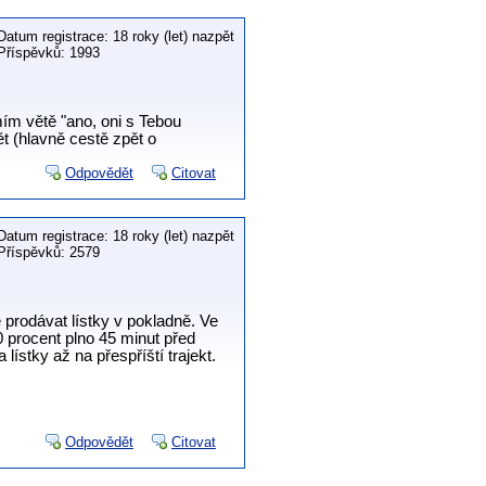
Datum registrace: 18 roky (let) nazpět
Příspěvků: 1993
m větě "ano, oni s Tebou
t (hlavně cestě zpět o
Odpovědět
Citovat
Datum registrace: 18 roky (let) nazpět
Příspěvků: 2579
e prodávat lístky v pokladně. Ve
0 procent plno 45 minut před
ístky až na přespříští trajekt.
Odpovědět
Citovat