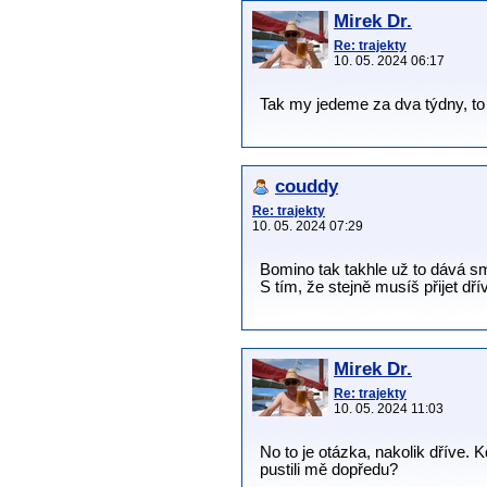
Mirek Dr.
Re: trajekty
10. 05. 2024 06:17
Tak my jedeme za dva týdny, to
couddy
Re: trajekty
10. 05. 2024 07:29
Bomino tak takhle už to dává s
S tím, že stejně musíš přijet dří
Mirek Dr.
Re: trajekty
10. 05. 2024 11:03
No to je otázka, nakolik dříve. K
pustili mě dopředu?