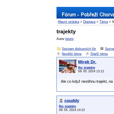
Hlavní stránka
>
Doprava
>
Téma
> S
trajekty
Autor
brumi
Seznam diskusních fór
Sezna
Novější téma
Starší téma
Mirek Dr.
Re: trajekty
09. 05. 2024 13:12
Ale co když nestihnu trajekt, na 
couddy
Re: trajekty
09. 05. 2024 14:22