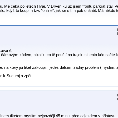
. Mě čeká po letech Hvar. V Drveníku už jsem frontu párkrát stál. V
o, když to koupím tzv. "online", jak se s tím pak ohánět. Má někdo 
kovaně,
 s čárkovým kódem, pikolík, co tě pouští na trajekt si tento kód načte
e, na který jsi tiket zakoupil...jedeš dalším, žádný problém (myslím,
nik-Sucuraj a zpět
inem tiketem myslím nejpozději 45 minut před odjezdem v přístavu.