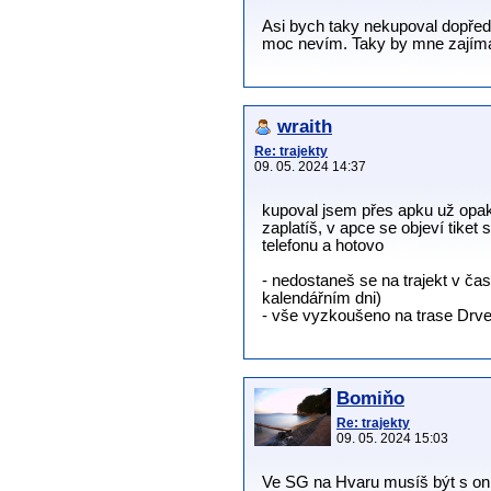
Asi bych taky nekupoval dopředu
moc nevím. Taky by mne zajímal
wraith
Re: trajekty
09. 05. 2024 14:37
kupoval jsem přes apku už opa
zaplatíš, v apce se objeví tiket
telefonu a hotovo
- nedostaneš se na trajekt v čas
kalendářním dni)
- vše vyzkoušeno na trase Drve
Bomiňo
Re: trajekty
09. 05. 2024 15:03
Ve SG na Hvaru musíš být s onl