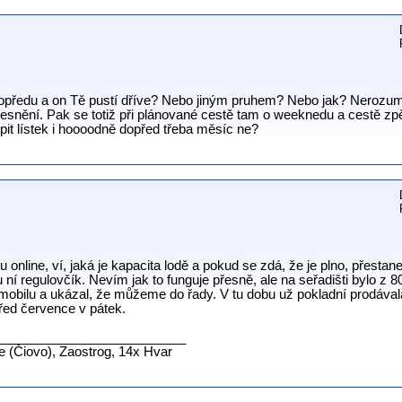
opředu a on Tě pustí dříve? Nebo jiným pruhem? Nebo jak? Nerozumí
řesnění. Pak se totiž při plánované cestě tam o weeknedu a cestě zpě
pit lístek i hoooodně dopřed třeba měsíc ne?
online, ví, jaká je kapacita lodě a pokud se zdá, že je plno, přestan
ní regulovčík. Nevím jak to funguje přesně, ale na seřadišti bylo z 8
mobilu a ukázal, že můžeme do řady. V tu dobu už pokladní prodávala l
třed července v pátek.
__________________________
ne (Čiovo), Zaostrog, 14x Hvar