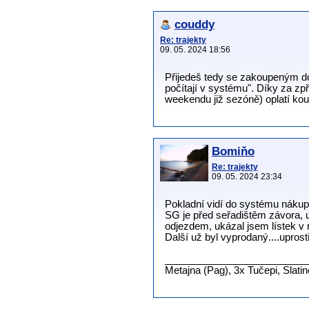
couddy
Re: trajekty
09. 05. 2024 18:56
Přijedeš tedy se zakoupeným d
počítají v systému". Díky za zp
weekendu již sezóně) oplatí kou
Bomiňo
Re: trajekty
09. 05. 2024 23:34
Pokladní vidí do systému nákupu 
SG je před seřadištěm závora, u 
odjezdem, ukázal jsem lístek v 
Další už byl vyprodaný....upros
__________________________
Metajna (Pag), 3x Tučepi, Slati