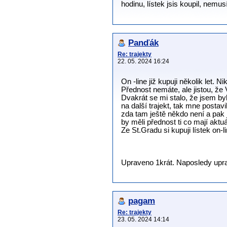
hodinu, lístek jsis koupil, nem
Panďák
Re: trajekty
22. 05. 2024 16:24
On -line již kupuji několik let.
Přednost nemáte, ale jistou, ž
Dvakrát se mi stalo, že jsem byl 
na další trajekt, tak mne postav
zda tam ještě někdo není a pak 
by měli přednost ti co mají aktu
Ze St.Gradu si kupuji lístek on-l
Upraveno 1krát. Naposledy upra
pagam
Re: trajekty
23. 05. 2024 14:14