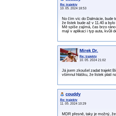
Re: trajekty
10. 05. 2024 18:53
No čím víc do Dalmácie, bude to
že lístek bude až v 11.40 a bylo 
Mě spíše zajímá, čas brzo ráno
mají v aplikaci i typ auta, kvůli d
Mirek Dr.
Re: trajekty
10. 05. 2024 21:02
Já jsem zkoušel zadat trajekt Bi
všimnul hlášku, že lístek platí n
couddy
Re: trajekty
11. 05. 2024 10:29
MDR přesně, taky je možný, že p