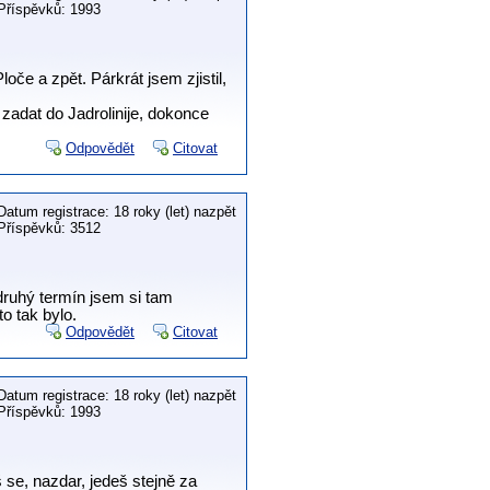
Příspěvků: 1993
če a zpět. Párkrát jsem zjistil,
zadat do Jadrolinije, dokonce
Odpovědět
Citovat
Datum registrace: 18 roky (let) nazpět
Příspěvků: 3512
 druhý termín jsem si tam
to tak bylo.
Odpovědět
Citovat
Datum registrace: 18 roky (let) nazpět
Příspěvků: 1993
 se, nazdar, jedeš stejně za