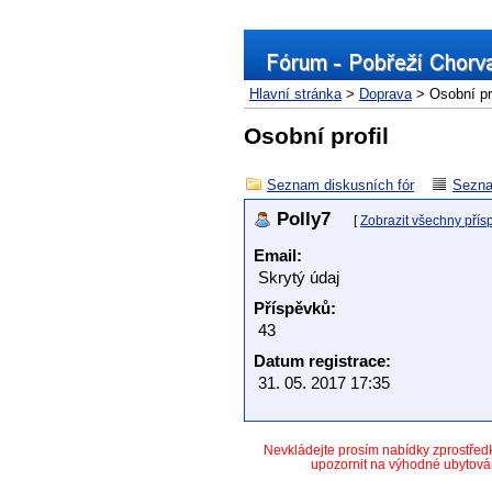
Hlavní stránka
>
Doprava
> Osobní pro
Osobní profil
Seznam diskusních fór
Sezna
Polly7
[
Zobrazit všechny přís
Email:
Skrytý údaj
Příspěvků:
43
Datum registrace:
31. 05. 2017 17:35
Nevkládejte prosím nabídky zprostře
upozornit na výhodné ubytová