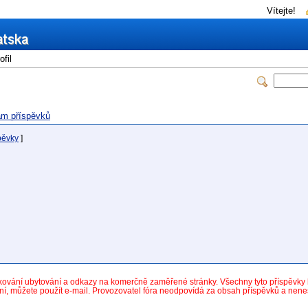
Vítejte!
fil
m příspěvků
pěvky
]
dkování ubytování a odkazy na komerčně zaměřené stránky. Všechny tyto příspěvk
ní, můžete použít e-mail. Provozovatel fóra neodpovídá za obsah příspěvků a nen