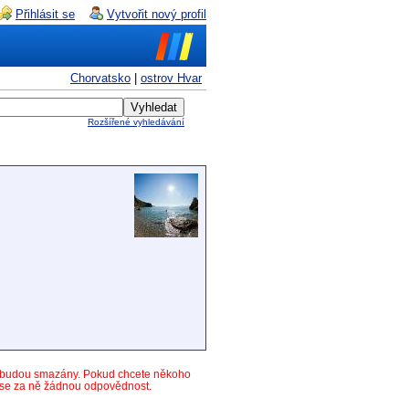
Přihlásit se
Vytvořit nový profil
Chorvatsko
|
ostrov Hvar
Rozšířené vyhledávání
y budou smazány. Pokud chcete někoho
ese za ně žádnou odpovědnost.