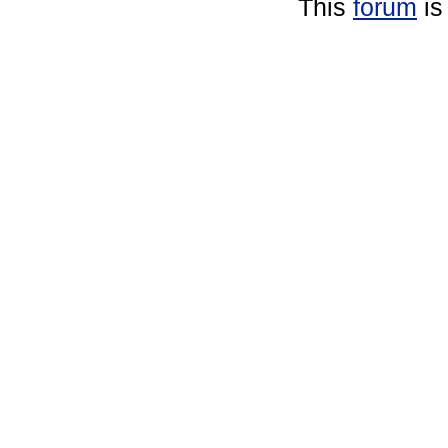
This
forum
is