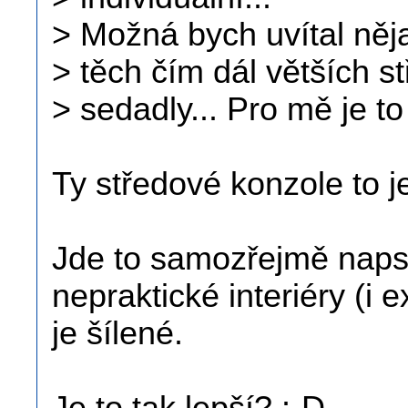
> Možná bych uvítal něja
> těch čím dál větších s
> sedadly... Pro mě je to
Ty středové konzole to j
Jde to samozřejmě napsa
nepraktické interiéry (i e
je šílené.