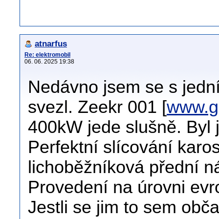
atnarfus
Re: elektromobil
06. 06. 2025 19:38
Nedávno jsem se s jedn
svezl. Zeekr 001 [
www.g
400kW jede slušně. Byl
Perfektní slícování karose
lichoběžníková přední ná
Provedení na úrovni evr
Jestli se jim to sem obč