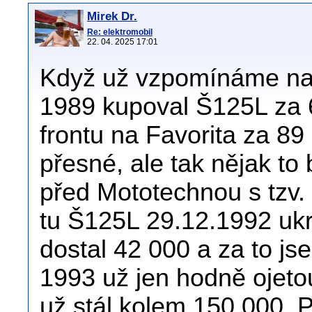
Mirek Dr.
Re: elektromobil
22. 04. 2025 17:01
Když už vzpomínáme na c
1989 kupoval Š125L za 
frontu na Favorita za 89
přesné, ale tak nějak to b
před Mototechnou s tzv.
tu Š125L 29.12.1992 ukra
dostal 42 000 a za to js
1993 už jen hodně ojeto
už stál kolem 150 000. 