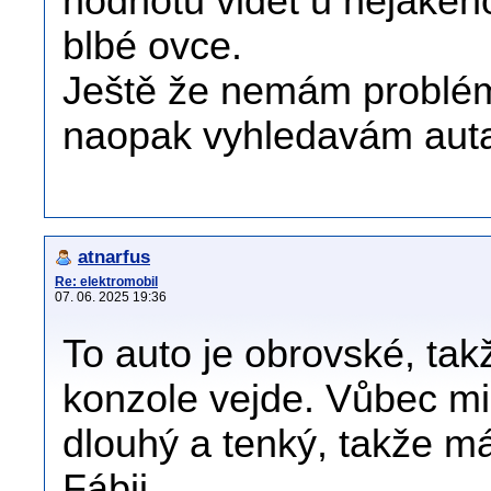
hodnotu vidět u nějakéh
blbé ovce.
Ještě že nemám problém j
naopak vyhledavám auta, 
atnarfus
Re: elektromobil
07. 06. 2025 19:36
To auto je obrovské, tak
konzole vejde. Vůbec mi
dlouhý a tenký, takže má
Fábii.