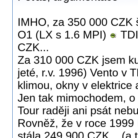
IMHO, za 350 000 CZK š
O1 (LX s 1.6 MPI)
TDI
CZK...
Za 310 000 CZK jsem ku
jeté, r.v. 1996) Vento v 
klimou, okny v elektrice 
Jen tak mimochodem, o t
Tour raději ani psát nebu
Rovněž, že v roce 1999 
stála 249 900 CZK... (a t