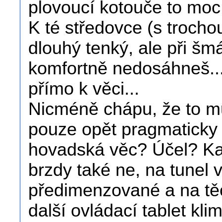
plovoucí kotouče to mo
K té středovce (s troch
dlouhý tenký, ale při šm
komfortně nedosáhneš... 
přímo k věci...
Nicméně chápu, že to můž
pouze opět pragmaticky 
hovadská věc? Účel? Ka
brzdy také ne, na tunel 
předimenzované a na těc
další ovládací tablet klim