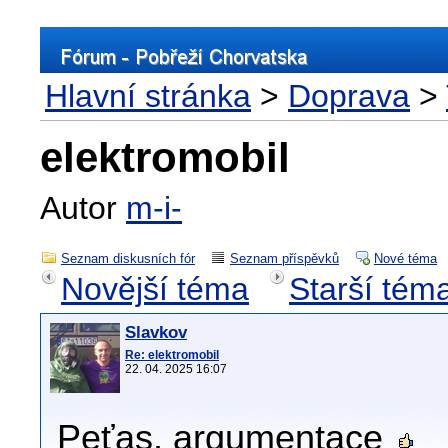
Hlavní stránka
>
Doprava
>
elektromobil
Autor
m-i-
Seznam diskusních fór
Seznam příspěvků
Nové téma
Novější téma
Starší tém
Slavkov
Re: elektromobil
22. 04. 2025 16:07
Peťas, argumentace