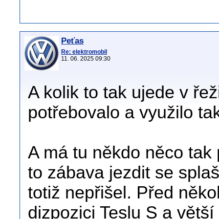
Peťas
Re: elektromobil
11. 06. 2025 09:30
A kolik to tak ujede v ř
potřebovalo a využilo t
A má tu někdo něco tak
to zábava jezdit se spla
totiž nepřišel. Před něko
dizpozici Teslu S a větš