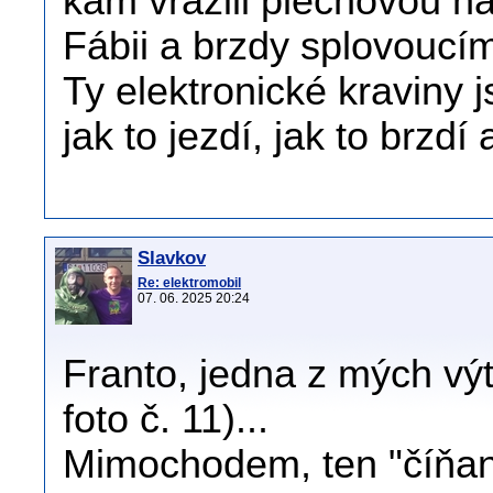
kam vrazili plechovou n
Fábii a brzdy splovoucí
Ty elektronické kraviny
jak to jezdí, jak to brzdí 
Slavkov
Re: elektromobil
07. 06. 2025 20:24
Franto, jedna z mých výt
foto č. 11)...
Mimochodem, ten "číňan