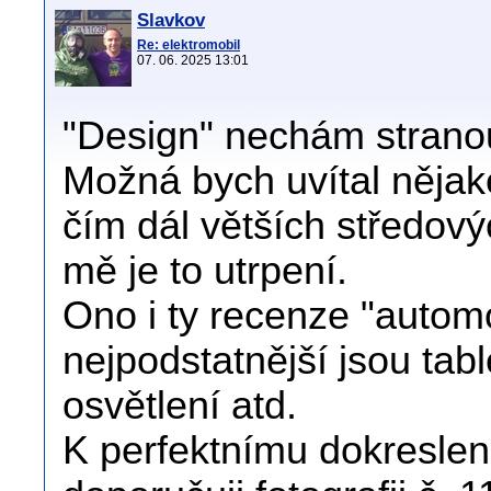
Slavkov
Re: elektromobil
07. 06. 2025 13:01
"Design" nechám stranou, 
Možná bych uvítal nějaké
čím dál větších středový
mě je to utrpení.
Ono i ty recenze "automo
nejpodstatnější jsou tab
osvětlení atd.
K perfektnímu dokreslen