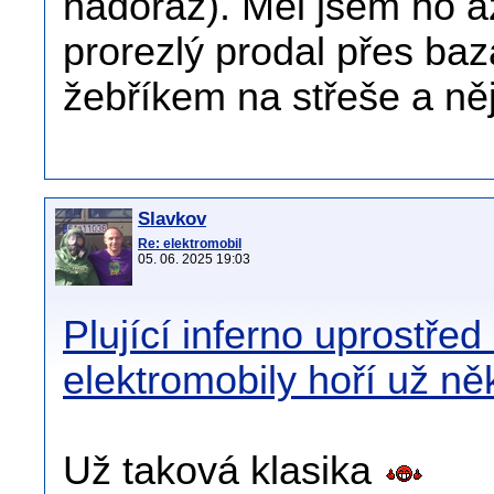
nadoraz). Měl jsem ho a
prorezlý prodal přes baz
žebříkem na střeše a něj
Slavkov
Re: elektromobil
05. 06. 2025 19:03
Plující inferno uprostřed
elektromobily hoří už něk
Už taková klasika