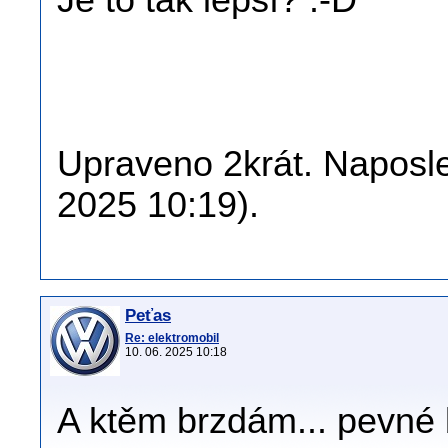
Je to tak lepší? :-D
Upraveno 2krát. Naposle
2025 10:19).
Peťas
Re: elektromobil
10. 06. 2025 10:18
A ktěm brzdám... pevné 