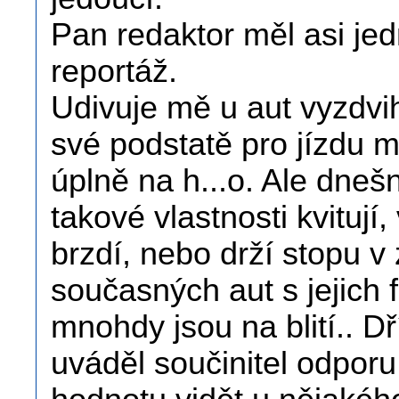
Pan redaktor měl asi jed
reportáž.
Udivuje mě u aut vyzdvih
své podstatě pro jízdu 
úplně na h...o. Ale dneš
takové vlastnosti kvitují,
brzdí, nebo drží stopu v 
současných aut s jejich 
mnohdy jsou na blití.. Dř
uváděl součinitel odporu