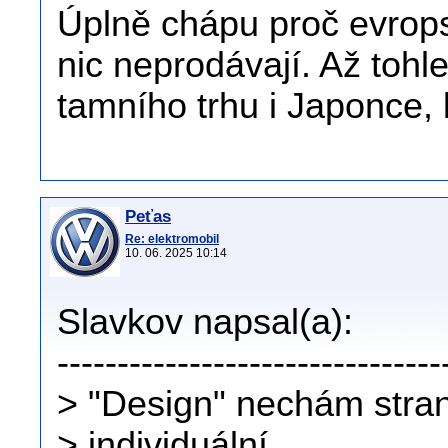
Úplně chápu proč evrop
nic neprodávají. Až toh
tamního trhu i Japonce, 
Peťas
Re: elektromobil
10. 06. 2025 10:14
Slavkov napsal(a):
--------------------------------
> "Design" nechám stran
> individuální...