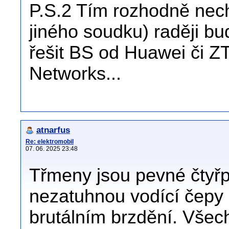
P.S.2 Tím rozhodně nechc
jiného soudku) raději bu
řešit BS od Huawei či 
Networks...
atnarfus
Re: elektromobil
07. 06. 2025 23:48
Třmeny jsou pevné čtyřp
nezatuhnou vodící čepy a
brutálním brzdění. Všech