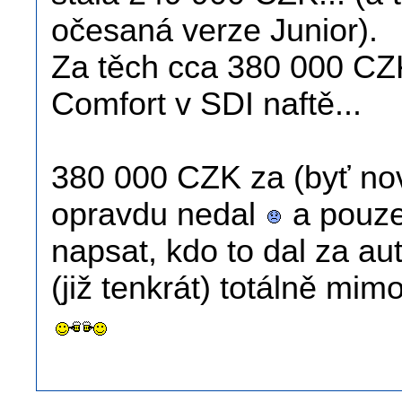
očesaná verze Junior).
Za těch cca 380 000 CZK
Comfort v SDI naftě...
380 000 CZK za (byť nov
opravdu nedal
a pouze
napsat, kdo to dal za a
(již tenkrát) totálně mim