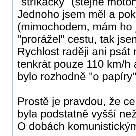
"stříkačky" (stejné motor
Jednoho jsem měl a poku
(mimochodem, mám ho ja
"prorážel" cestu, tak js
Rychlost raději ani psát
tenkrát pouze 110 km/h 
bylo rozhodně "o papíry"
Prostě je pravdou, že c
byla podstatně vyšší než
O dobách komunistickým