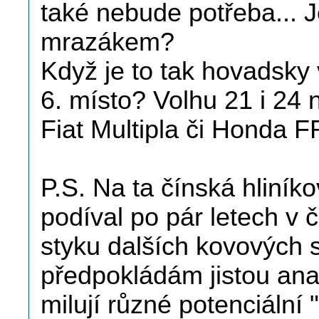
také nebude potřeba... 
mrazákem?
Když je to tak hovadsky
6. místo? Volhu 21 i 24 
Fiat Multipla či Honda FR
P.S. Na ta čínská hliník
podíval po pár letech v 
styku dalších kovových s
předpokládám jistou anal
milují různé potenciální