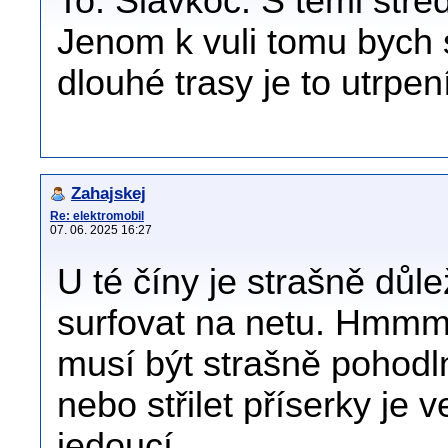
To. Slavkoc. S těmi stře
Jenom k vuli tomu bych 
dlouhé trasy je to utrpe
Zahajskej
Re: elektromobil
07. 06. 2025 16:27
U té číny je strašně důl
surfovat na netu. Hmmm
musí být strašně pohodln
nebo střilet příserky je 
jedoucí.