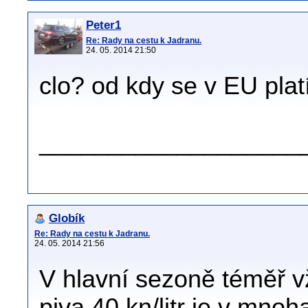
Peter1
Re: Rady na cestu k Jadranu.
24. 05. 2014 21:50
clo? od kdy se v EU plat
___________________
Globík
Re: Rady na cestu k Jadranu.
24. 05. 2014 21:56
V hlavní sezoně téměř v
piva 40 kn/litr je v mnoh