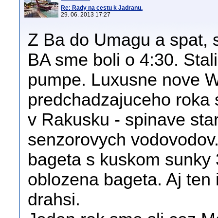
Re: Rady na cestu k Jadranu.
29. 06. 2013 17:27
Z Ba do Umagu a spat, s
BA sme boli o 4:30. Stal
pumpe. Luxusne nove W
predchadzajuceho roka s
v Rakusku - spinave sta
senzorovych vodovodov
bageta s kuskom sunky 3
oblozena bageta. Aj ten
drahsi.