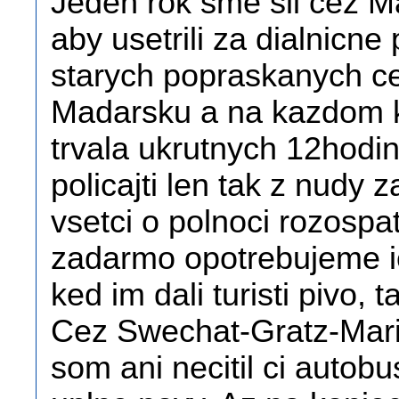
Jeden rok sme sli cez M
aby usetrili za dialnicne
starych popraskanych ce
Madarsku a na kazdom k
trvala ukrutnych 12hodi
policajti len tak z nudy 
vsetci o polnoci rozospati
zadarmo opotrebujeme ic
ked im dali turisti pivo, 
Cez Swechat-Gratz-Mar
som ani necitil ci autobus