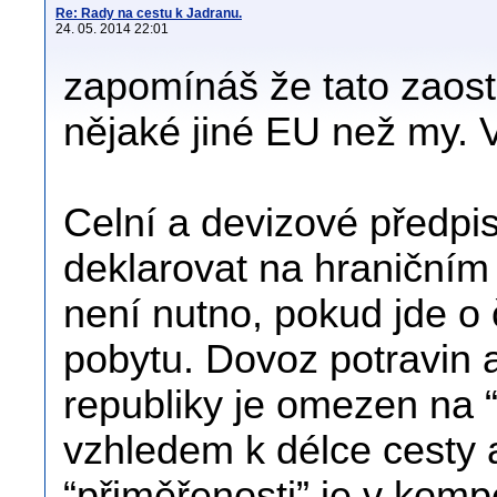
Re: Rady na cestu k Jadranu.
24. 05. 2014 22:01
zapomínáš že tato zaost
nějaké jiné EU než my. V
Celní a devizové předpis
deklarovat na hraničním
není nutno, pokud jde o 
pobytu. Dovoz potravin 
republiky je omezen na 
vzhledem k délce cesty a
“přiměřenosti” je v komp