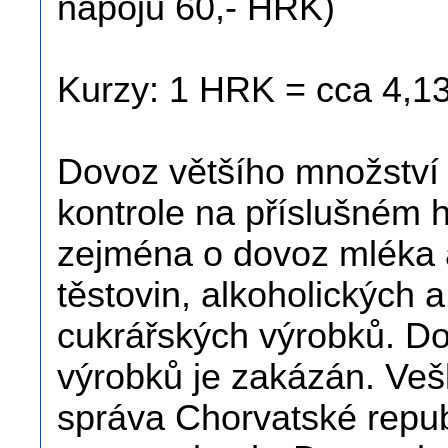
nápojů 60,- HRK)
Kurzy: 1 HRK = cca 4,1
Dovoz většího množství 
kontrole na příslušném 
zejména o dovoz mléka 
těstovin, alkoholických 
cukrářských výrobků. 
výrobků je zakázán. Veš
správa Chorvatské repub