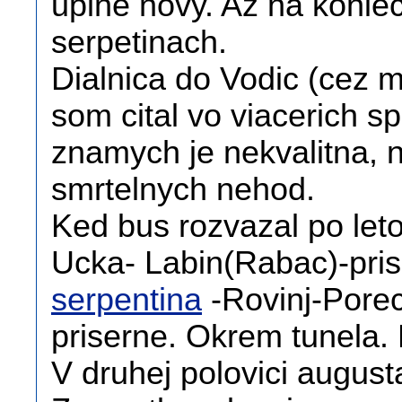
uplne novy. Az na konie
serpetinach.
Dialnica do Vodic (cez m
som cital vo viacerich sp
znamych je nekvalitna, n
smrtelnych nehod.
Ked bus rozvazal po leto
Ucka- Labin(Rabac)-pri
serpentina
-Rovinj-Pore
priserne. Okrem tunela. 
V druhej polovici august