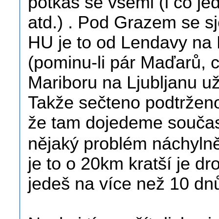
potkáš se všemi (i co je
atd.) . Pod Grazem se sj
HU je to od Lendavy na 
(pominu-li pár Maďarů, c
Mariboru na Ljubljanu už 
Takže sečteno podtrženo
že tam dojedeme souča
nějaký problém náchylněj
je to o 20km kratší je 
jedeš na více než 10 dnů