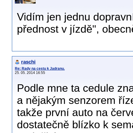
Vidím jen jednu dopravní
přednost v jízdě", obec
raschi
Re: Rady na cestu k Jadranu.
25. 05. 2014 16:55
Podle mne ta cedule zn
a nějakým senzorem říz
takže první auto na čer
dostatečně blízko k sema