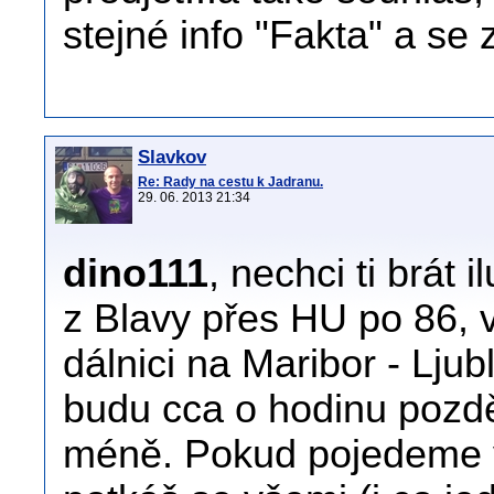
stejné info "Fakta" a se
Slavkov
Re: Rady na cestu k Jadranu.
29. 06. 2013 21:34
dino111
, nechci ti brát
z Blavy přes HU po 86,
dálnici na Maribor - Ljub
budu cca o hodinu později
méně. Pokud pojedeme ve