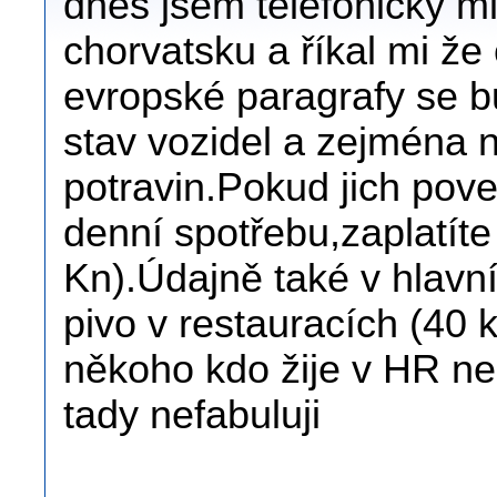
dnes jsem telefonicky ml
chorvatsku a říkal mi že
evropské paragrafy se 
stav vozidel a zejména
potravin.Pokud jich pov
denní spotřebu,zaplatíte 
Kn).Údajně také v hlavní
pivo v restauracích (40 kn
někoho kdo žije v HR ne
tady nefabuluji