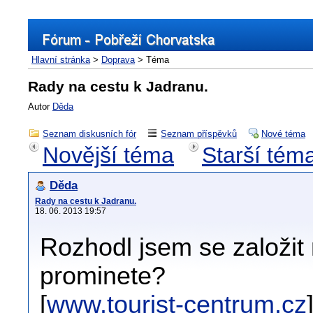
Hlavní stránka
>
Doprava
> Téma
Rady na cestu k Jadranu.
Autor
Děda
Seznam diskusních fór
Seznam příspěvků
Nové téma
Novější téma
Starší tém
Děda
Rady na cestu k Jadranu.
18. 06. 2013 19:57
Rozhodl jsem se založit
prominete?
[
www.tourist-centrum.cz