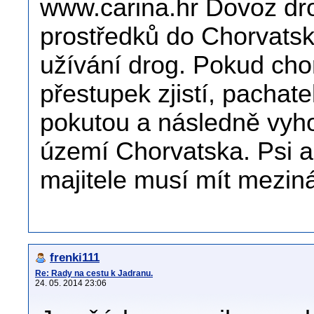
www.carina.hr Dovoz dr
prostředků do Chorvatska
užívání drog. Pokud chor
přestupek zjistí, pachate
pokutou a následně vyh
území Chorvatska. Psi 
majitele musí mít mezin
frenki111
Re: Rady na cestu k Jadranu.
24. 05. 2014 23:06