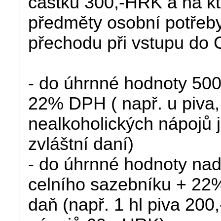
částku 300,-HRK a na kt
předměty osobní potřeby
přechodu při vstupu do 
- do úhrnné hodnoty 500
22% DPH ( např. u piva,
nealkoholických nápojů je
zvláštní daní)
- do úhrnné hodnoty nad
celního sazebníku + 22
daň (např. 1 hl piva 200