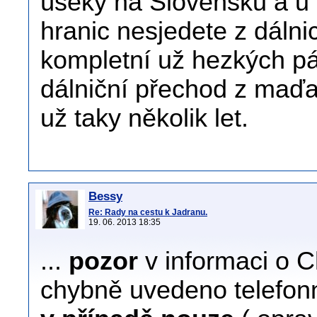
úseky na Slovensku a u
hranic nesjedete z dálni
kompletní už hezkých pár
dálniční přechod z maď
už taky několik let.
Bessy
Re: Rady na cestu k Jadranu.
19. 06. 2013 18:35
...
pozor
v informaci o Ch
chybně uvedeno telefonní