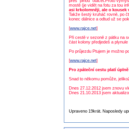
přes "plnou" otáčet.Proto vymy
mostě (je vidět na fotu za tou i
asi krkolomněji, ale o kousek 
Takže šestý kruháč rovně, po čt
konec dálnice a odtud už se pok
[
www.rajce.net
]
Při cestě v sezoně z pátku na s
část kolony předjedeš a plynule 
Po průjezdu Ptujem je možno použ
[
www.rajce.net
]
Pro zpáteční cestu platí úplně
Snad to někomu pomůže, jelikož p
Dnes 27.12.2012 jsem znovu vlož
Dnes 21.10.2013 jsem aktualizova
Upraveno 19krát. Naposledy upra