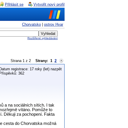
Přihlásit se
Vytvořit nový profil
Chorvatsko
|
ostrov Hvar
Rozšířené vyhledávání
Strana 1 z 2
Strany:
1
2
Datum registrace: 17 roky (let) nazpět
Příspěvků: 362
a na sociálních sítích. I tak
samozřejmě vítáno. Pomůže to
. Děkuji za pochopení. Fakta
de cesta do Chorvatska možná