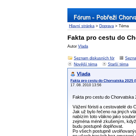
Hlavní stránka
>
Doprava
> Téma
Fakta pro cestu do Ch
Autor
Vlada
Seznam diskusních fór
Sezna
Novější téma
Starší téma
Vlada
Fakta pro cestu do Chorvatska 2025 
17. 08. 2010 13:56
Fakta pro cestu do Chorvatska
Vážení fóristi a cestovatelé do 
Jak už bylo řečeno na jiných vl
nabízím toto vlákno jako soubor
zejména méně zkušeným, když s
budu postupně doplňovat.
Po všech postupně uvolňovanýc