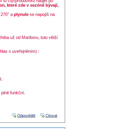
m tu čtyřproudovku nadjet po
on, které zde v sezóně bývají,
o 270° a
plynule
se napojíš na
řeba už od Mariboru, tuto větší
hlas s uveřejněním) :
t.
 plně funkční.
Odpovědět
Citovat