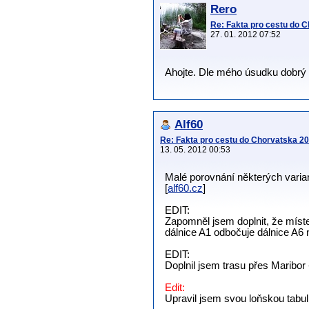
Rero
Re: Fakta pro cestu do 
27. 01. 2012 07:52
Ahojte. Dle mého úsudku dobrý
Alf60
Re: Fakta pro cestu do Chorvatska 2
13. 05. 2012 00:53
Malé porovnání některých varian
[
alf60.cz
]
EDIT:
Zapomněl jsem doplnit, že místem
dálnice A1 odbočuje dálnice A6 n
EDIT:
Doplnil jsem trasu přes Maribor 
Edit:
Upravil jsem svou loňskou tabul