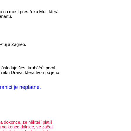
o na most přes řeku Mur, která
enártu.
Ptuj a Zagreb.
následuje šest kruháčů: první-
 řeku Drava, která tvoří po jeho
anici je neplatné.
a dokonce, že někteří platili
 na konec dálnice, se začali