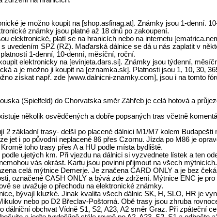
 zdržení na hranicích.
ické je možno koupit na [shop.asfinag.at]. Známky jsou 1-denní. 10-
ktronické známky jsou platné až 18 dnů po zakoupení.
 elektronické, platí se na hranicích nebo na internetu [ematrica.nem
ní s uvedením SPZ (RZ). Maďarská dálnice se dá u nás zaplatit v 
platností 1-denní, 10-denní, měsíční, roční.
upit elektronicky na [evinjeta.dars.si]. Známky jsou týdenní, měsíčn
ká a je možno ji koupit na [eznamka.sk]. Platnosti jsou 1, 10, 30, 36
no získat např. zde [www.dalnicni-znamky.com], jsou i na tomto fór
kouska (Spielfeld) do Chorvatska směr Záhřeb je celá hotová a průje
 existuje několik osvědčených a dobře popsaných tras včetně komentá
í 2 základní trasy- delší po placené dálnici M1/M7 kolem Budapešti n
 jet i po původní neplacené 86 přes Czornu. Jízda po M86 je oprav
Kromě toho trasy přes A a HU podle místa bydliště.
podle ujetých km. Při vjezdu na dálnici si vyzvednete lístek a ten 
z a nemohou vás okrást. Kartu jsou povinni přijmout na všech mýtnicí
hrazena celá mýtnice Demerje. Je značena CARD ONLY a je bez čekán
ovosti, označené CASH ONLY a bývá zde zdržení. Mýtnice ENC je pro d
dově se uvažuje o přechodu na elektronické známky.
ice, bývají kluzké. Jinak kvalita všech dálnic SK, H, SLO, HR je vyni
 Mikulov nebo po D2 Břeclav-Poštorná. Obě trasy jsou zhruba rovno
ako dálniční obchvat Vídně S1, S2, A23, A2 směr Graz. Při zpáteční c