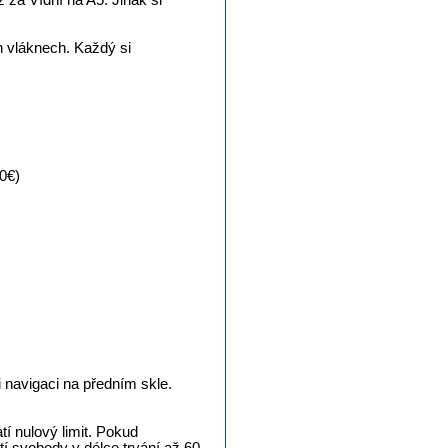
 za Vídní na A5. Jinak si
ch vláknech. Každý si
0€)
i navigaci na předním skle.
atí nulový limit. Pokud