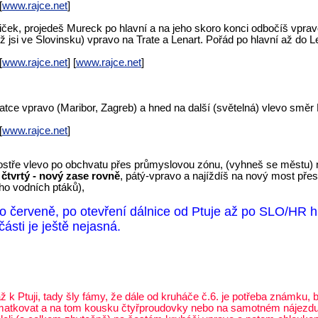
[
www.rajce.net
]
iček, projedeš Mureck po hlavní a na jeho skoro konci odbočíš vprav
už jsi ve Slovinsku) vpravo na Trate a Lenart. Pořád po hlavní až do L
[
www.rajce.net
] [
www.rajce.net
]
atce vpravo (Maribor, Zagreb) a hned na další (světelná) vlevo směr 
[
www.rajce.net
]
) ostře vlevo po obchvatu přes průmyslovou zónu, (vyhneš se městu) 
,
čtvrtý - nový zase rovně
, pátý-vpravo a najíždíš na nový most přes
ho vodních ptáků),
o červeně, po otevření dálnice od Ptuje až po SLO/HR hr
části je ještě nejasná.
ž k Ptuji, tady šly fámy, že dále od kruháče č.6. je potřeba známku, b
li zmatkovat a na tom kousku čtyřproudovky nebo na samotném nájezdu