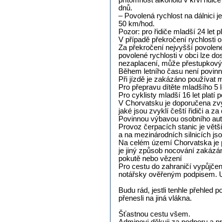
přítomnost alkoholu v krvi řidi
dnů.
– Povolená rychlost na dálnici
50 km/hod.
Pozor: pro řidiče mladší 24 let p
V případě překročení rychlosti 
Za překročení nejvyšší povolen
povolené rychlosti v obci lze d
nezaplacení, může přestupkový s
Během letního času není povinn
Při jízdě je zakázáno používat m
Pro přepravu dítěte mladšího 5 
Pro cyklisty mladší 16 let platí
V Chorvatsku je doporučena zvýš
jaké jsou zvyklí čeští řidiči a 
Povinnou výbavou osobního auto
Provoz čerpacích stanic je větš
a na mezinárodních silnicích jso
Na celém území Chorvatska je p
je jiný způsob nocování zakázán.
pokutě nebo vězení
Pro cestu do zahraničí vypůjčen
notářsky ověřeným podpisem. U 
Budu rád, jestli tenhle přehled 
přenesli na jiná vlákna.
Šťastnou cestu všem.