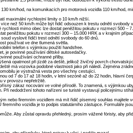
če přesáhne 1,5 promile, může být řidič odsouzen k výkonu trestu odně
 je 130 km/hod, na komunikacích pro motorová vozidla 110 km/hod, 
latí maximální rychlostní limity o 10 km/h nižší.
o více než 50 km/h může být řidič odsouzen k trestu odnětí svobody v
é rychlosti mimo obec lze dostat peněžitou pokutu v rozmezí 500 – 
ostat peněžitou pokutu v rozmezí 300 – 15.000 HRK a v krajním případ
oud vyslovit řidiči trest odnětí svobody do 60 dnů.
ost používat ve dne tlumená světla.
obilní telefon s výjimkou použití handsfree.
let, je povinné používání dětské autosedačky.
 povinné používání ochranné přilby.
ená opatrnost při jízdě za deště, jelikož živičný povrch chorvatských
za deště má vozovka podobné vlastnosti jako při náledí. Zejména zrádné 
mobilu je výstražná vesta pro všechny cestující.
inou od 7 do 17 až 18 hodin, v letní sezóně až do 22 hodin, hlavní če
u v provozu nepřetržitě.
řísný zákaz nocování ve volné přírodě. To znamená, s výjimkou ubyt
 Při nedodržení tohoto nařízení se turisté vystavují policejnímu stíh
ým nebo firemním vozidlem má mít řidič písemný souhlas majitele vozi
firemního vozidla je to podpis statutárního zástupce. Formuláře js
pomůže. Aby zůstal opravdu přehledný, prosím vážené fóristy, aby přid