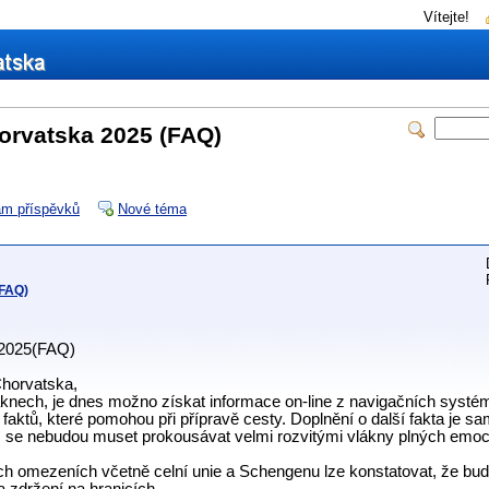
Vítejte!
orvatska 2025 (FAQ)
m příspěvků
Nové téma
(FAQ)
 2025(FAQ)
Chorvatska,
áknech, je dnes možno získat informace on-line z navigačních systémů 
 faktů, které pomohou při přípravě cesty. Doplnění o další fakta je 
e nebudou muset prokousávat velmi rozvitými vlákny plných emocí
h omezeních včetně celní unie a Schengenu lze konstatovat, že bu