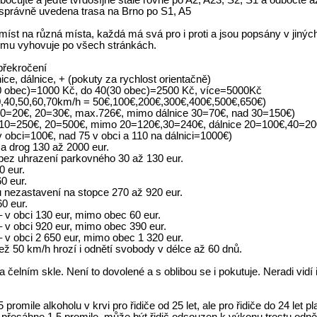
očujte a jeďte tvrdošíjně stále rovně po A2, A23, S2, S1 a odbočte až
 správně uvedena trasa na Brno po S1, A5
 míst na různá místa, každá má svá pro i proti a jsou popsány v jiný
 mu vyhovuje po všech stránkách.
překročení
ice, dálnice, + (pokuty za rychlost orientačně)
(20 obec)=1000 Kč, do 40(30 obec)=2500 Kč, více=5000Kč
30,40,50,60,70km/h = 50€,100€,200€,300€,400€,500€,650€)
e 10=20€, 20=30€, max.726€, mimo dálnice 30=70€, nad 30=150€)
ci 10=250€, 20=500€, mimo 20=120€,30=240€, dálnice 20=100€,40=20
v obci=100€, nad 75 v obci a 110 na dálnici=1000€)
a drog 130 až 2000 eur.
bez uhrazení parkovného 30 až 130 eur.
0 eur.
0 eur.
u nezastavení na stopce 270 až 920 eur.
0 eur.
– v obci 130 eur, mimo obec 60 eur.
– v obci 920 eur, mimo obec 390 eur.
– v obci 2 650 eur, mimo obec 1 320 eur.
než 50 km/h hrozí i odnětí svobody v délce až 60 dnů.
elním skle. Není to dovolené a s oblibou se i pokutuje. Neradi vidí 
promile alkoholu v krvi pro řidiče od 25 let, ale pro řidiče do 24 let pl