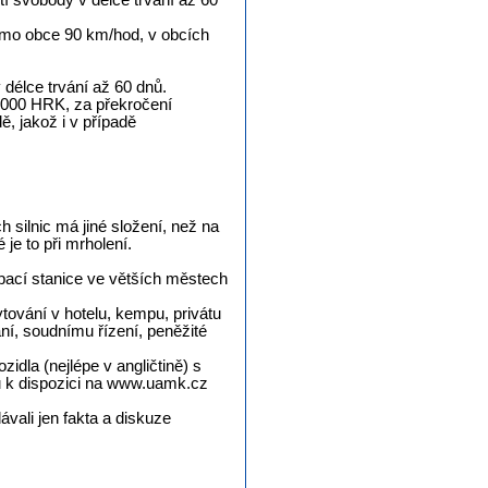
tí svobody v délce trvání až 60
mimo obce 90 km/hod, v obcích
 délce trvání až 60 dnů.
7.000 HRK, za překročení
ě, jakož i v případě
 silnic má jiné složení, než na
je to při mrholení.
rpací stanice ve větších městech
ování v hotelu, kempu, privátu
ání, soudnímu řízení, peněžité
dla (nejlépe v angličtině) s
ou k dispozici na www.uamk.cz
ávali jen fakta a diskuze