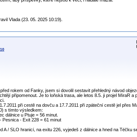
osím, aby příspěvky, které nejsou k věci, i nadále mazal.
vil Vlada (23. 05. 2025 10:19).
010
 před rokem od Fanky, jsem si dovolil sestavit přehledný návod objez
o chtějí připomenout. Je to loňská trasa, ale letos 8.5. ji projel MiraR 
ci.
1.7.2011 při cestě na dovču a 17.7.2011 při zpáteční cestě jel přes M
0) s tímto výsledkem:
ec dálnice u Ptuje = 56 minut.
- Pesnica - Exit 228 = 61 minut
 A / SLO hranicí, na exitu 226, vyjedeš z dálnice a hned na Téčku 