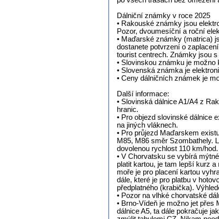
po všech trasách bez omezení a
Dálniční známky v roce 2025
• Rakouské známky jsou elektron
Pozor, dvoumesíční a roční ele
• Maďarské známky (matrica) jsou
dostanete potvrzení o zaplace
tourist centrech. Známky jsou s 
• Slovinskou známku je možno ko
• Slovenská známka je elektronic
• Ceny dálničních známek je mož
Další informace:
• Slovinská dálnice A1/A4 z Ra
hranic.
• Pro objezd slovinské dálnice
na jiných vláknech.
• Pro průjezd Maďarskem existuj
M85, M86 směr Szombathely. Lze
dovolenou rychlost 110 km/hod. 
• V Chorvatsku se vybírá mýtné 
platit kartou, je tam lepší kur
moře je pro placení kartou vy
dále, které je pro platbu v hot
předplatného (krabička). Výhle
• Pozor na vlhké chorvatské dáln
• Brno-Vídeň je možno jet přes
dálnice A5, ta dále pokračuje j