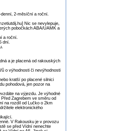
denní, 2-měsíční a roční.
zetiutdij.hu] Nic se nevylepuje,
některých pobočkách ABA/UAMK a
í a roční.
5 dní.
u.
zdná a je placená od rakouských
řů o výhodnosti či nevýhodnosti
ebo kratší po placené silnici
du pohodová, jen pozor na
odevzdáte na výjezdu. Je výhodné
ch. Před Zagrebem ve směru od
í na rozdíl od Lučko o 2km
ržitele elektronického
kající.
cenné. V Rakousku je v provozu
estě se před Vídní nenechte