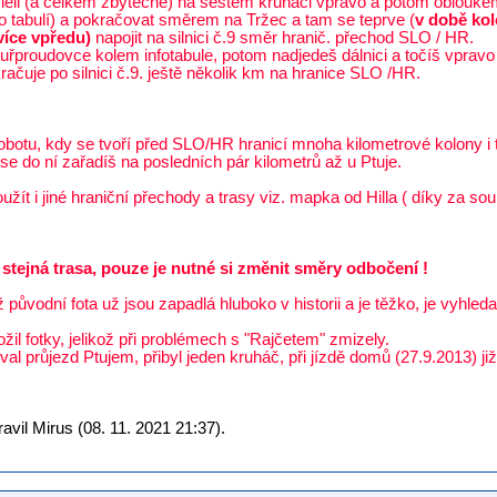
sleli (a celkem zbytečně) na šestém kruháči vpravo a potom oblouke
nfo tabulí) a pokračovat směrem na Tržec a tam se teprve (
v době kol
více vpředu)
napojit na silnici č.9 směr hranič. přechod SLO / HR.
uřproudovce kolem infotabule, potom nadjedeš dálnici a točíš vprav
račuje po silnici č.9. ještě několik km na hranice SLO /HR.
obotu, kdy se tvoří před SLO/HR hranicí mnoha kilometrové kolony i t
se do ní zařadíš na posledních pár kilometrů až u Ptuje.
ít i jiné hraniční přechody a trasy viz. mapka od Hilla ( díky za sou
 stejná trasa, pouze je nutné si změnit směry odbočení !
ůvodní fota už jsou zapadlá hluboko v historii a je těžko, je vyhleda
il fotky, jelikož při problémech s "Rajčetem" zmizely.
l průjezd Ptujem, přibyl jeden kruháč, při jízdě domů (27.9.2013) již
vil Mirus (08. 11. 2021 21:37).