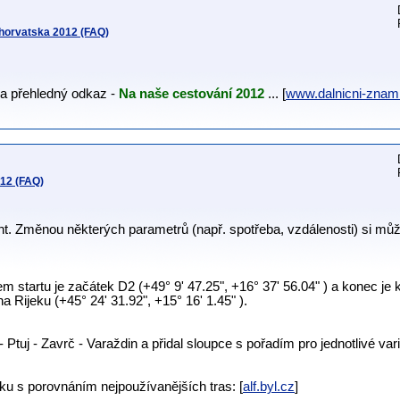
Chorvatska 2012 (FAQ)
 a přehledný odkaz -
Na naše cestování 2012
... [
www.dalnicni-zna
012 (FAQ)
t. Změnou některých parametrů (např. spotřeba, vzdálenosti) si můž
 startu je začátek D2 (+49° 9' 47.25", +16° 37' 56.04" ) a konec je k
a Rijeku (+45° 24' 31.92", +15° 16' 1.45" ).
- Ptuj - Zavrč - Varaždin a přidal sloupce s pořadím pro jednotlivé var
ku s porovnáním nejpoužívanějších tras: [
alf.byl.cz
]