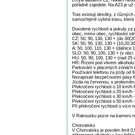
zmýlit tabulemi CZ. Nikam neodb
pořádně zajedete. Na A23 je už
Tras existují desítky, z různých
samozřejmě vybírá trasu, která
Dovolené rychlosti a pokuty za 
obec, mimo obec, rychlostní siln
CZ: 50, 90, 130, 130 + (do 30
SK: 50, 90, 130, 130 + (10,20,
A: 50, 100, 110, 130 + (dálnic
SLO: 50, 90, 100, 130 + (v ob
HU: 50, 90, 100, 130 + (nad 25 
HR: Řízení pod vlivem alkoholu 
Parkování v placených zónách 
Používání telefonu za jízdy od 6
Nezapnuté bezpečnostní pásy 6
Jízda na červenou, v protisměr
Překročení rychlosti o 10 km/h 6
Překročení rychlosti o 20 km/h 
Překročení rychlosti o 30 km/h 
Překročení rychlosti o 50 km/h 
Při překročení rychlosti o více 
V Rakousku pozor na kameru na č
Chorvatsko
V Chorvatsku je povolen limit 0,5 