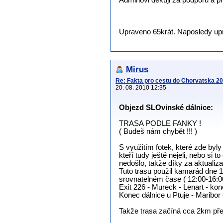
Adminovi děkuji za podporu a pr
Upraveno 65krát. Naposledy upra
Mirus
Re: Fakta pro cestu do Chorvatska 2
20. 08. 2010 12:35
Objezd SLOvinské dálnice:
TRASA PODLE FANKY !
( Budeš nám chybět !!! )
S využitím fotek, které zde byly
kteří tudy ještě nejeli, nebo si t
nedošlo, takže díky za aktualiza
Tuto trasu použil kamarád dne 1
srovnatelném čase ( 12:00-16:0
Exit 226 - Mureck - Lenart - kon
Konec dálnice u Ptuje - Maribor 
Takže trasa začíná cca 2km před