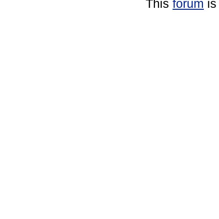
This
forum
is