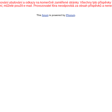
dkování ubytování a odkazy na komerčně zaměřené stránky. Všechny tyto příspěvk
ní, můžete použít e-mail. Provozovatel fóra neodpovídá za obsah příspěvků a nen
This
forum
is powered by
Phorum
.