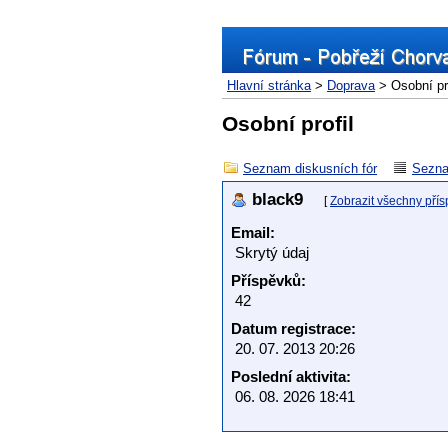
Hlavní stránka
>
Doprava
> Osobní pro
Osobní profil
Seznam diskusních fór
Sezna
black9
[
Zobrazit všechny pří
Email:
Skrytý údaj
Příspěvků:
42
Datum registrace:
20. 07. 2013 20:26
Poslední aktivita:
06. 08. 2026 18:41