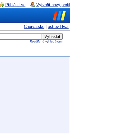
Přihlásit se
Vytvořit nový profil
Chorvatsko
|
ostrov Hvar
Rozšířené vyhledávání