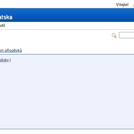
Vítejte!
fil
m příspěvků
spěvky
]