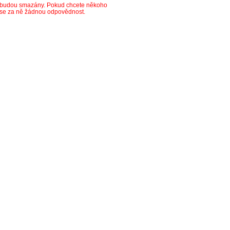
y budou smazány. Pokud chcete někoho
ese za ně žádnou odpovědnost.