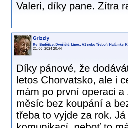
Valeri, díky pane. Zítra r
Grizzly
Re: Budějice, Dvořiště, Linec, A1 nebo Třeboň, Halámky, 
21. 06. 2024 20:44
Díky pánové, že dodávát
letos Chorvatsko, ale i
mám po první operaci a 
měsíc bez koupání a bez 
třeba to vyjde za rok. 
komunikací, neboť to má