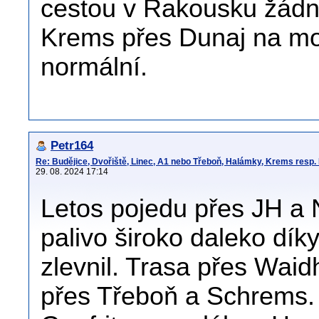
cestou v Rakousku žádn
Krems přes Dunaj na mos
normální.
Petr164
Re: Budějice, Dvořiště, Linec, A1 nebo Třeboň, Halámky, Krems resp.
29. 08. 2024 17:14
Letos pojedu přes JH a N
palivo široko daleko dí
zlevnil. Trasa přes Waidh
přes Třeboň a Schrems. 