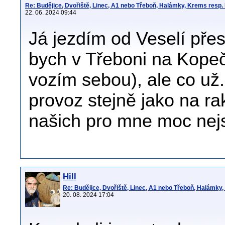
Re: Budějice, Dvořiště, Linec, A1 nebo Třeboň, Halámky, Krems resp.
22. 06. 2024 09:44
Já jezdím od Veselí pře
bych v Třeboni na Kope
vozím sebou), ale co už
provoz stejně jako na r
našich pro mne moc nejso
Hill
Re: Budějice, Dvořiště, Linec, A1 nebo Třeboň, Halámky
20. 08. 2024 17:04