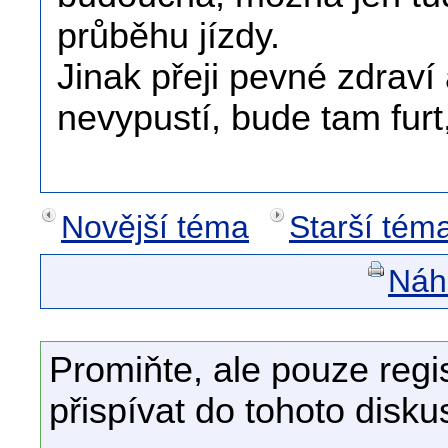
průběhu jízdy.
Jinak přeji pevné zdraví
nevypustí, bude tam furt
Novější téma
Starší tém
Náhl
Promiňte, ale pouze regi
přispívat do tohoto disku