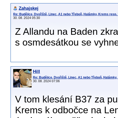
Zahajskej
Re: Budějice, Dvořiště, Linec, A1 nebo Třeboň, Halámky, Krems resp.
30. 08. 2024 05:30
Z Allandu na Baden zkra
s osmdesátkou se vyhne
Hill
Re: Budějice, Dvořiště, Linec, A1 nebo Třeboň, Halámky
30. 08. 2024 07:06
V tom klesání B37 za p
Krems k odbočce na Len