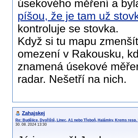
úsekového měření a byl
píšou, že je tam už stov
kontroluje se stovka.
Když si tu mapu zmenšít
omezení v Rakousku, kd
znamená úsekové měření
radar. Nešetří na nich.
Zahajskej
Re: Budějice, Dvořiště, Linec, A1 nebo Třeboň, Halámky, Krems resp.
30. 08. 2024 13:30