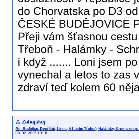
do Chorvatska po D3 od 
ČESKÉ BUDĚJOVICE POU
Přeji vám šťasnou cestu 
Třeboň - Halámky - Schre
i když ....... Loni jsem 
vynechal a letos to zas 
zdraví teď kolem 60 něj
Zahajskej
Re: Budějice, Dvořiště, Linec, A1 nebo Třeboň, Halámky, Krems resp.
09. 02. 2025 10:18