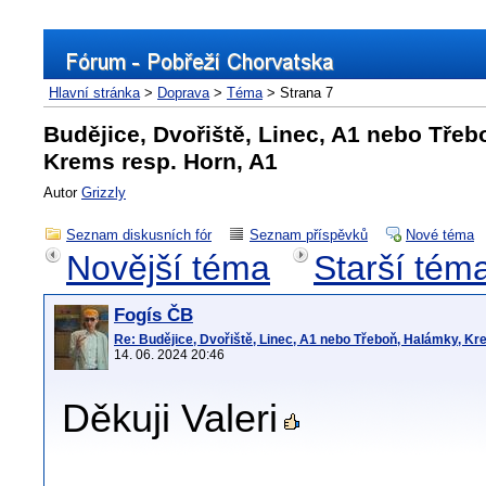
Hlavní stránka
>
Doprava
>
Téma
> Strana 7
Budějice, Dvořiště, Linec, A1 nebo Třeb
Krems resp. Horn, A1
Autor
Grizzly
Seznam diskusních fór
Seznam příspěvků
Nové téma
Novější téma
Starší tém
Fogís ČB
Re: Budějice, Dvořiště, Linec, A1 nebo Třeboň, Halámky, Kr
14. 06. 2024 20:46
Děkuji Valeri