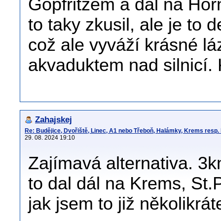
Gopfritzem a dál na Hor
to taky zkusil, ale je to 
což ale vyváží krásné l
akvaduktem nad silnicí.
Zahajskej
Re: Budějice, Dvořiště, Linec, A1 nebo Třeboň, Halámky, Krems resp.
29. 08. 2024 19:10
Zajímavá alternativa. 3k
to dal dál na Krems, St.P
jak jsem to již několikrá