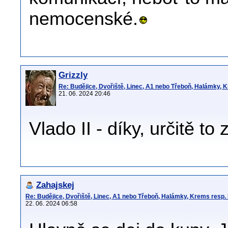
nemocenské.
Grizzly
Re: Budějice, Dvořiště, Linec, A1 nebo Třeboň, Halámky, 
21. 06. 2024 20:46
Vlado II - díky, určitě to
Zahajskej
Re: Budějice, Dvořiště, Linec, A1 nebo Třeboň, Halámky, Krems resp.
22. 06. 2024 06:58