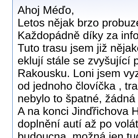
Ahoj Méďo,
Letos nějak brzo probuz
Každopádně díky za info
Tuto trasu jsem již něja
eklují stále se zvyšující
Rakousku. Loni jsem vyz
od jednoho človíčka , tr
nebylo to špatné, žádná
A na konci Jinďřichova 
doplnění autí až po volá
budoucna, možná jen tudy