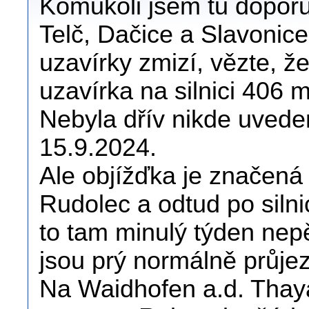
Komukoli jsem tu doporuč
Telč, Dačice a Slavonice
uzavírky zmizí, vězte, ž
uzavírka na silnici 406 
Nebyla dřív nikde uvede
15.9.2024.
Ale objížďka je značená
Rudolec a odtud po silnic
to tam minulý týden nep
jsou prý normálně průje
Na Waidhofen a.d. Thaya