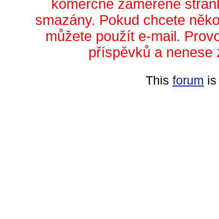
komerčně zaměřené stránk
smazány. Pokud chcete něko
můžete použít e-mail. Prov
příspěvků a nenese 
This
forum
is