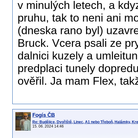
v minulých letech, a kdy
pruhu, tak to neni ani m
(dneska rano byl) uzavr
Bruck. Vcera psali ze pr
dalnici kuzely a umleitu
predplaci tunely dopredu,
ověřil. Ja mam Flex, ta
Fogís ČB
Re: Budějice, Dvořiště, Linec, A1 nebo Třeboň, Halámky, Kr
15. 06. 2024 14:46