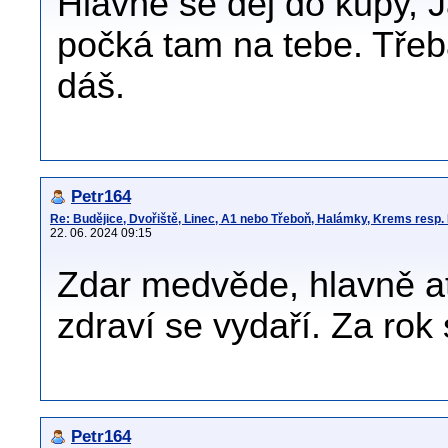
Hlavně se dej do kupy, 
počká tam na tebe. Třeba
dáš.
Petr164
Re: Budějice, Dvořiště, Linec, A1 nebo Třeboň, Halámky, Krems resp.
22. 06. 2024 09:15
Zdar medvěde, hlavně a
zdraví se vydaří. Za rok s
Petr164