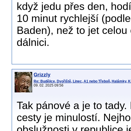
když jedu přes den, hodí
10 minut rychlejší (podle
Baden), než to jet celou
dálnici.
Grizzly
Re: Budějice, Dvořiště, Linec, A1 nebo Třeboň, Halámky, 
09. 02. 2025 09:56
Tak pánové a je to tady.
cesty je minulostí. Nejh
obslužnosti v republice j