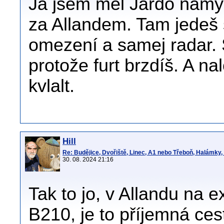
Já jsem měl Jardo namysl
za Allandem. Tam jedeš 
omezení a samej radar. 
protože furt brzdíš. A nal
kvlalt.
Hill
Re: Budějice, Dvořiště, Linec, A1 nebo Třeboň, Halámky
30. 08. 2024 21:16
Tak to jo, v Allandu na 
B210, je to příjemná ce