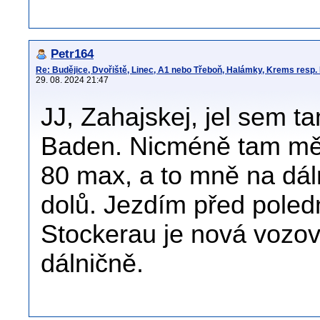
Petr164
Re: Budějice, Dvořiště, Linec, A1 nebo Třeboň, Halámky, Krems resp.
29. 08. 2024 21:47
JJ, Zahajskej, jel sem ta
Baden. Nicméně tam měř
80 max, a to mně na dáln
dolů. Jezdím před pole
Stockerau je nová vozov
dálničně.