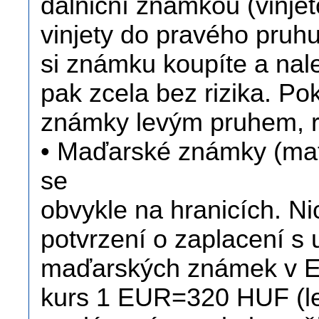
dálniční známkou (vinje
vinjety do pravého pruhu
si známku koupíte a nale
pak zcela bez rizika. P
známky levým pruhem, r
• Maďarské známky (matri
se
obvykle na hranicích. Ni
potvrzení o zaplacení s
maďarských známek v EU
kurs 1 EUR=320 HUF (le