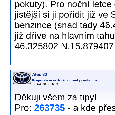
pokuty). Pro noční letce
jistější si ji pořídit již 
benzince (snad tady 46
již dříve na hlavním tah
46.325802 N,15.879407 
Aleš 80
Koupě rakouské dálniční známky cestou zpět
12. 03. 2012 15:06
Děkuji všem za tipy!
Pro:
263735
- a kde pře