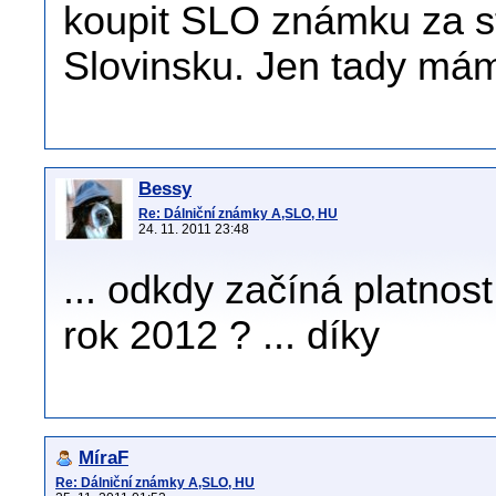
koupit SLO známku za s
Slovinsku. Jen tady mám
Bessy
Re: Dálniční známky A,SLO, HU
24. 11. 2011 23:48
... odkdy začíná platnos
rok 2012 ? ... díky
MíraF
Re: Dálniční známky A,SLO, HU