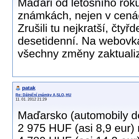
Maďaři od letošního roku
známkách, nejen v cenác
Zrušili tu nejkratší, čty
desetidenní. Na webovk
všechny změny zaktuali
patak
Re: Dálniční známky A,SLO, HU
11. 01. 2012 21:29
Maďarsko (automobily do
2 975 HUF (asi 8,9 eur) 