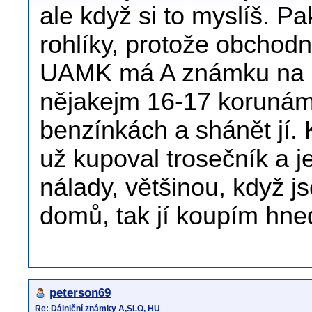
ale když si to myslíš. P
rohlíky, protože obchodn
UAMK má A známku na 10
nějakejm 16-17 korunám n
benzínkách a shánět jí. 
už kupoval trosečník a 
nálady, většinou, když js
domů, tak jí koupím hned
peterson69
Re: Dálniční známky A,SLO, HU