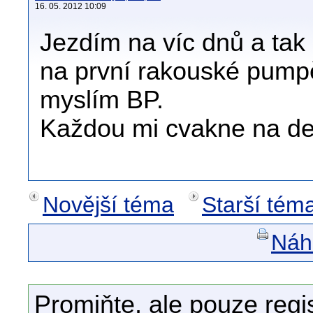
16. 05. 2012 10:09
Jezdím na víc dnů a tak
na první rakouské pump
myslím BP.
Každou mi cvakne na des
Novější téma
Starší tém
Náhl
Promiňte, ale pouze regi