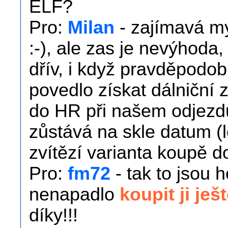
ELF?
Pro:
Milan
- zajímavá my
:-), ale zas je nevýhod
dřív, i když pravděpodob
povedlo získat dálniční 
do HR při našem odjezdu
zůstává na skle datum 
zvítězí varianta koupě d
Pro:
fm72
- tak to jsou 
nenapadlo
koupit ji je
díky!!!