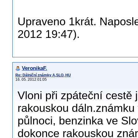
Upraveno 1krát. Naposle
2012 19:47).
VeronikaF.
Re: Dálniční známky A,SLO, HU
16. 05. 2012 01:05
Vloni při zpáteční cestě 
rakouskou dáln.známku v
půlnoci, benzinka ve Sl
dokonce rakouskou známk