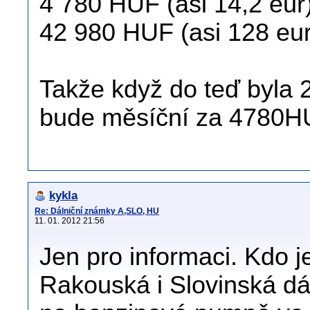
4 780 HUF (asi 14,2 eur
42 980 HUF (asi 128 eur
Takže když do teď byla 
bude měsíční za 4780H
kykla
Re: Dálniční známky A,SLO, HU
11. 01. 2012 21:56
Jen pro informaci. Kdo j
Rakouská i Slovinská dá