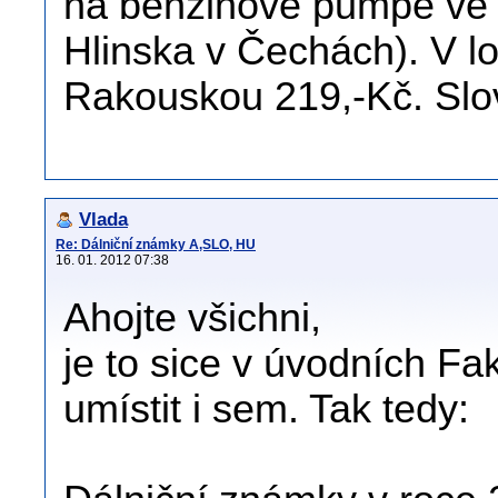
na benzinové pumpě ve 
Hlinska v Čechách). V lo
Rakouskou 219,-Kč. Slov
Vlada
Re: Dálniční známky A,SLO, HU
16. 01. 2012 07:38
Ahojte všichni,
je to sice v úvodních Fa
umístit i sem. Tak tedy: