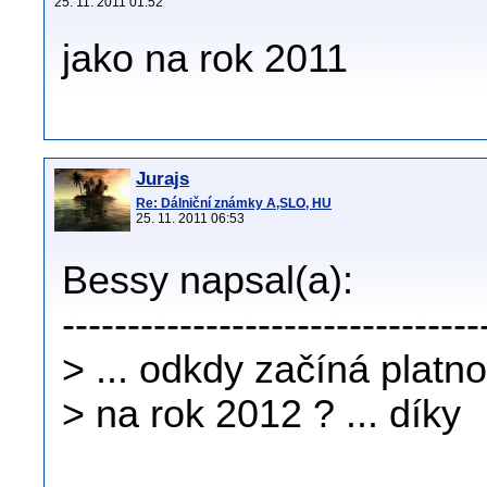
25. 11. 2011 01:52
jako na rok 2011
Jurajs
Re: Dálniční známky A,SLO, HU
25. 11. 2011 06:53
Bessy napsal(a):
--------------------------------
> ... odkdy začíná platn
> na rok 2012 ? ... díky