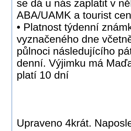
se dá u nás zaplatit v 
ABA/UAMK a tourist cen
• Platnost týdenní známk
vyznačeného dne včetně,
půlnoci následujícího p
denní. Výjimku má Maďa
platí 10 dní
Upraveno 4krát. Naposle