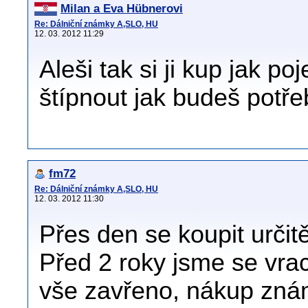
Milan a Eva Hübnerovi
Re: Dálniční známky A,SLO, HU
12. 03. 2012 11:29
Aleši tak si ji kup jak po
štípnout jak budeš potř
fm72
Re: Dálniční známky A,SLO, HU
12. 03. 2012 11:30
Přes den se koupit určitě 
Před 2 roky jsme se vrace
vše zavřeno, nákup známk