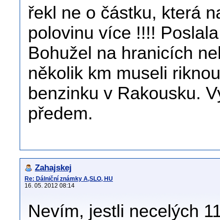
řekl ne o částku, která 
polovinu více !!!! Posla
Bohužel na hranicích neb
několik km museli rikno
benzinku v Rakousku. Vy
předem.
Zahajskej
Re: Dálniční známky A,SLO, HU
16. 05. 2012 08:14
Nevím, jestli necelých 11