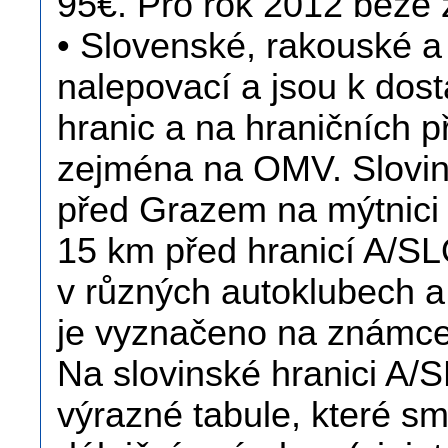
95€. Pro rok 2012 beze 
• Slovenské, rakouské a
nalepovací a jsou k dost
hranic a na hraničních
zejména na OMV. Slovi
před Grazem na mýtnici 
15 km před hranicí A/SL
v různých autoklubech 
je vyznačeno na známc
Na slovinské hranici A/SL
výrazné tabule, které sm