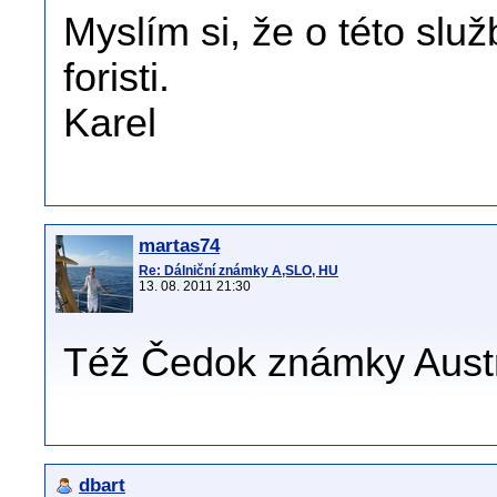
Myslím si, že o této služ
foristi.
Karel
martas74
Re: Dálniční známky A,SLO, HU
13. 08. 2011 21:30
Též Čedok známky Austr
dbart