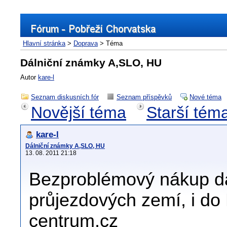
Hlavní stránka
>
Doprava
> Téma
Dálniční známky A,SLO, HU
Autor
kare-l
Seznam diskusních fór
Seznam příspěvků
Nové téma
Novější téma
Starší tém
kare-l
Dálniční známky A,SLO, HU
13. 08. 2011 21:18
Bezproblémový nákup d
průjezdových zemí, i do 
centrum.cz