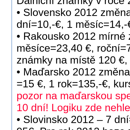
Dálniční známky v roce 
• Slovensko 2012 změna
dní=10,-€, 1 měsíc=14,-€
• Rakousko 2012 mírné z
měsíce=23,40 €, roční=7
známky na místě 120 €,
• Maďarsko 2012 změna 
=15 €, 1 rok=135,-€, k
pozor na maďarskou spec
10 dní! Logiku zde nehl
• Slovinsko 2012 – 7 dn