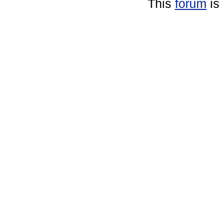
This
forum
is