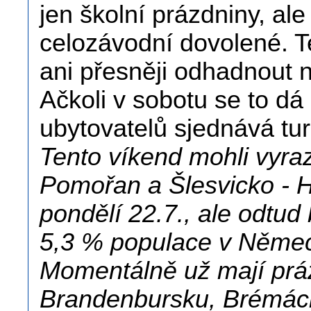
jen školní prázdniny, ale
celozávodní dovolené. T
ani přesněji odhadnout n
Ačkoli v sobotu se to dá
ubytovatelů sjednává tu
Tento víkend mohli vyra
Pomořan a Šlesvicko - H
pondělí 22.7., ale odtud 
5,3 % populace v Něme
Momentálně už mají práz
Brandenbursku, Brémác