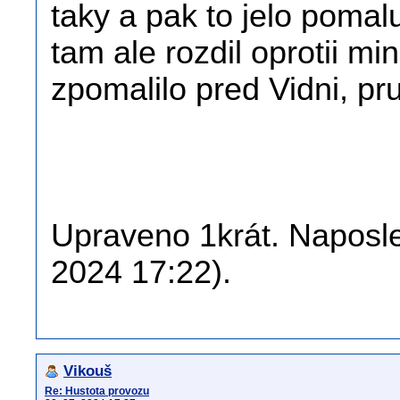
taky a pak to jelo poma
tam ale rozdil oprotii mi
zpomalilo pred Vidni, pr
Upraveno 1krát. Naposle
2024 17:22).
Vikouš
Re: Hustota provozu