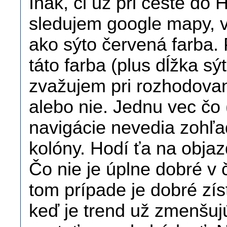
Inak, či už pri ceste do
sledujem google mapy, 
ako sýto červená farba.
táto farba (plus dĺžka s
zvažujem pri rozhodova
alebo nie. Jednu vec čo 
navigácie nevedia zohľ
kolóny. Hodí ťa na objazd
Čo nie je úplne dobré v 
tom prípade je dobré zís
keď je trend už zmenšujú