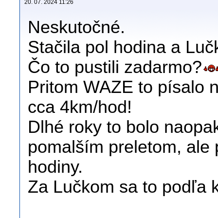
20. 07. 2024 11:26
Neskutočné.
Stačila pol hodina a Lu
Čo to pustili zadarmo?
Pritom WAZE to písalo na
cca 4km/hod!
Dlhé roky to bolo naopak
pomalším preletom, ale 
hodiny.
Za Lučkom sa to podľa k