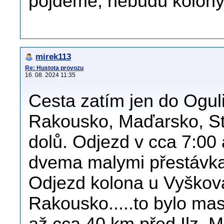
pôjdeme, nebudú kolony
mirek113
Re: Hustota provozu
16. 08. 2024 11:35
Cesta zatím jen do Ogul
Rakousko, Maďarsko, St.
dolů. Odjezd v cca 7:00 
dvema malymi přestávk
Odjezd kolona u Vyškova
Rakousko.....to bylo ma