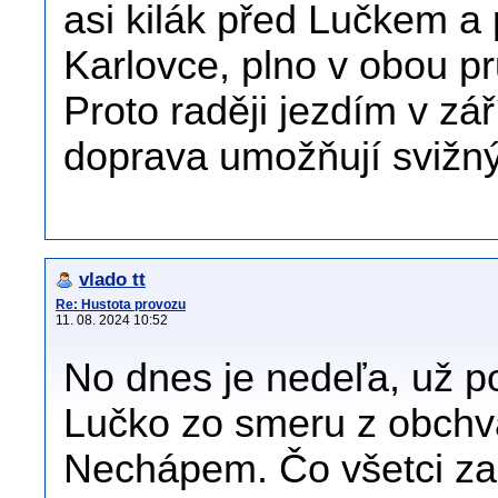
asi kilák před Lučkem 
Karlovce, plno v obou pr
Proto raději jezdím v zář
doprava umožňují svižný
vlado tt
Re: Hustota provozu
11. 08. 2024 10:52
No dnes je nedeľa, už po
Lučko zo smeru z obch
Nechápem. Čo všetci zač