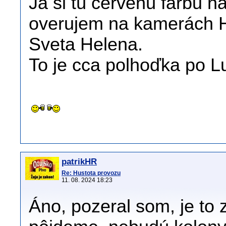
Ja si tú červenú farbu n
overujem na kamerách H
Sveta Helena.
To je cca polhoďka po L
patrikHR
Re: Hustota provozu
11. 08. 2024 18:23
Áno, pozeral som, je to