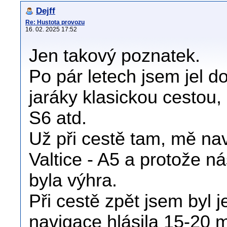
Dejff
Re: Hustota provozu
16. 02. 2025 17:52
Jen takový poznatek.
Po pár letech jsem jel d
jaráky klasickou cestou, 
S6 atd.
Už při cestě tam, mě nav
Valtice - A5 a protože nás
byla výhra.
Při cestě zpět jsem byl 
navigace hlásila 15-20 m