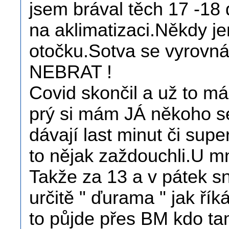
jsem brával těch 17 -18 
na aklimatizaci.Někdy j
otočku.Sotva se vyrovná
NEBRAT !
Covid skončil a už to má
prý si mám JÁ někoho s
dávají last minut či supe
to nějak zaždouchli.U m
Takže za 13 a v pátek sn
určitě " ďurama " jak ří
to půjde přes BM kdo ta