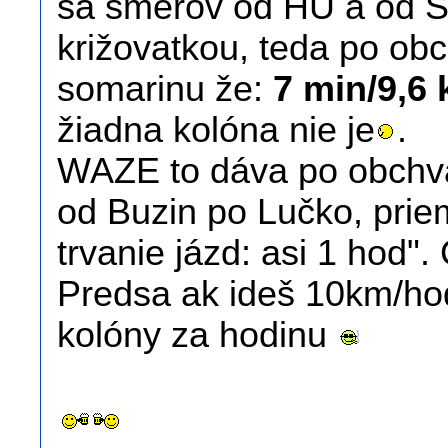
sa smerov od HU a od S
križovatkou, teda po obc
somarinu že:
7 min/9,6
žiadna kolóna nie je
.
WAZE to dáva po obchva
od Buzin po Lučko, prie
trvanie jázd: asi 1 hod".
Predsa ak ideš 10km/hod
kolóny za hodinu