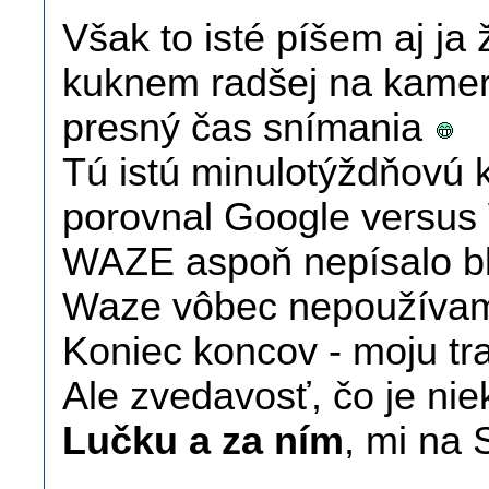
Však to isté píšem aj ja
kuknem radšej na kamer
presný čas snímania
Tú istú minulotýždňovú 
porovnal Google versus
WAZE aspoň nepísalo blu
Waze vôbec nepoužíva
Koniec koncov - moju t
Ale zvedavosť, čo je ni
Lučku a za ním
, mi na 