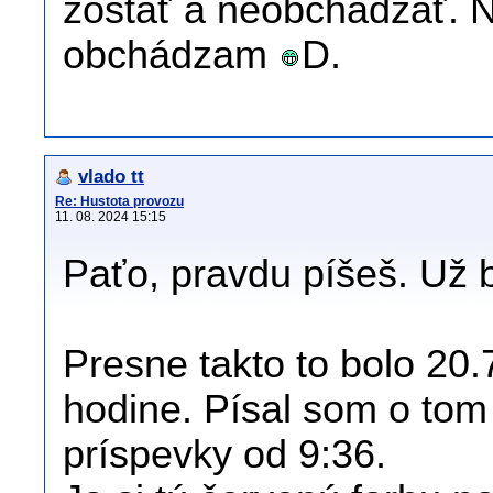
zostať a neobchádzať. N
obchádzam
D.
vlado tt
Re: Hustota provozu
11. 08. 2024 15:15
Paťo, pravdu píšeš. Už 
Presne takto to bolo 20.7
hodine. Písal som o tom 
príspevky od 9:36.