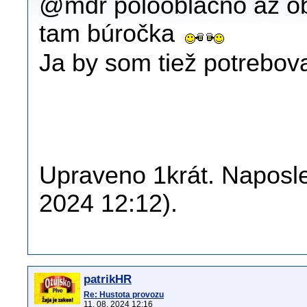
@mdr polooblačno až ob
tam búročka
Ja by som tiež potrebova
Upraveno 1krát. Naposle
2024 12:12).
patrikHR
Re: Hustota provozu
11. 08. 2024 12:16