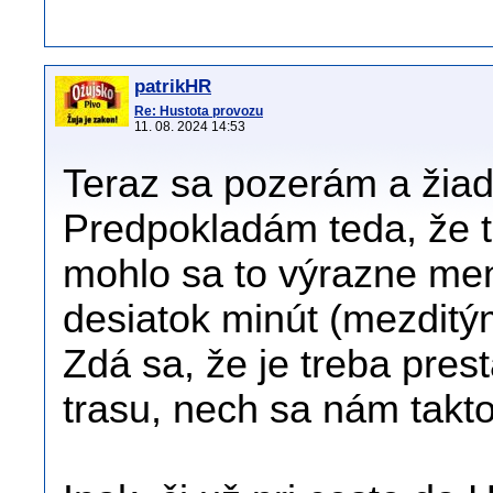
patrikHR
Re: Hustota provozu
11. 08. 2024 14:53
Teraz sa pozerám a žiad
Predpokladám teda, že t
mohlo sa to výrazne men
desiatok minút (mezditým
Zdá sa, že je treba pre
trasu, nech sa nám takt