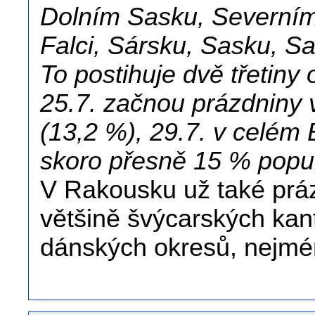
Dolním Sasku, Severním 
Falci, Sársku, Sasku, S
To postihuje dvě třetin
25.7. začnou prázdniny
(13,2 %), 29.7. v celém 
skoro přesně 15 % popu
V Rakousku už také práz
většině švýcarských kant
dánských okresů, nejmé