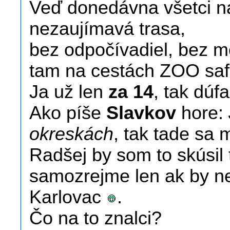
Veď donedávna všetci na
nezaujímavá trasa,
bez odpočívadiel, bez m
tam na cestách ZOO safa
Ja už len
za 14
, tak dúf
Ako píše
Slavkov
hore:
okreskách
, tak tade sa
Radšej by som to skúsil t
samozrejme len ak by n
Karlovac
.
Čo na to znalci?