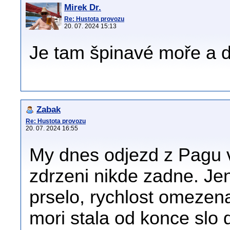
Mirek Dr.
Re: Hustota provozu
20. 07. 2024 15:13
Je tam špinavé moře a d
Zabak
Re: Hustota provozu
20. 07. 2024 16:55
My dnes odjezd z Pagu v
zdrzeni nikde zadne. Je
prselo, rychlost omezen
mori stala od konce slo 