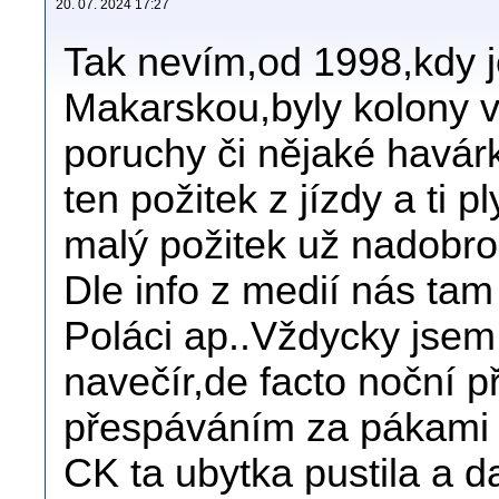
20. 07. 2024 17:27
Tak nevím,od 1998,kdy ješ
Makarskou,byly kolony v
poruchy či nějaké havár
ten požitek z jízdy a ti p
malý požitek už nadobro 
Dle info z medií nás tam 
Poláci ap..Vždycky jsem j
navečír,de facto noční p
přespáváním za pákami 
CK ta ubytka pustila a da