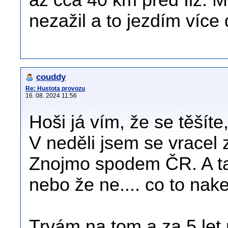
až cca 40 km před Ilz. M
nezažil a to jezdím více 
couddy
Re: Hustota provozu
16. 08. 2024 11:56
Hoši já vím, že se těšít
V neděli jsem se vracel 
Znojmo spodem ČR. A ta
nebo že ne.... co to nak
Trvám na tom a za 5 let 