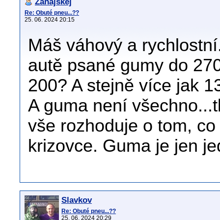
Zahajskej
Re: Obuté pneu...??
25. 06. 2024 20:15
Máš váhový a rychlostní
autě psané gumy do 270
200? A stejně více jak 
A guma není všechno...tl
vše rozhoduje o tom, co 
krizovce. Guma je jen je
Slavkov
Re: Obuté pneu...??
25. 06. 2024 20:29