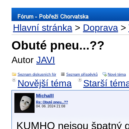
Hlavní stránka
>
Doprava
>
Obuté pneu...??
Autor
JAVI
Seznam diskusních fór
Seznam příspěvků
Nové téma
Novější téma
Starší tém
Michalll
Re: Obuté pneu...??
04. 06. 2024 21:08
KUMHO nejsou špatný gum