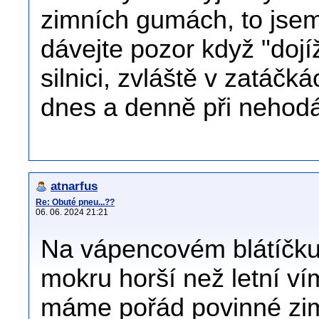
zimních gumách, to jsem
dávejte pozor když "dojí
silnici, zvláště v zatáčká
dnes a denně při nehodá
atnarfus
Re: Obuté pneu...??
06. 06. 2024 21:21
Na vápencovém blátíčku
mokru horší než letní v
máme pořád povinné zim