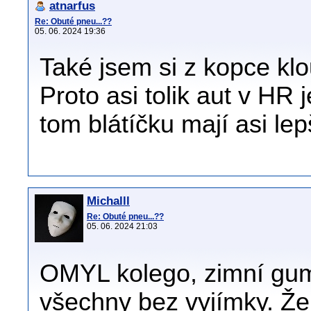
atnarfus
Re: Obuté pneu...??
05. 06. 2024 19:36
Také jsem si z kopce klo
Proto asi tolik aut v HR
tom blátíčku mají asi lep
Michalll
Re: Obuté pneu...??
05. 06. 2024 21:03
OMYL kolego, zimní gumy
všechny bez vyjímky. Že