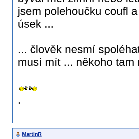
jsem polehoučku coufl a 
úsek ...
... člověk nesmí spoléha
musí mít ... někoho tam 
.
MartinR