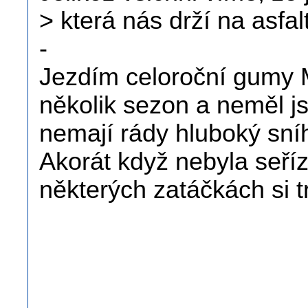
> která nás drží na asfa
-
Jezdím celoroční gumy 
několik sezon a neměl j
nemají rády hluboký sníh
Akorát když nebyla seří
některých zatáčkách si t
.
.
___________________