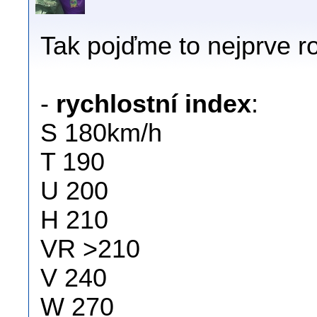
Tak pojďme to nejprve ro
-
rychlostní index
:
S 180km/h
T 190
U 200
H 210
VR >210
V 240
W 270