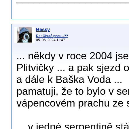
Bessy
Re: Obuté pneu...??
05. 06. 2024 11:47
... někdy v roce 2004 jse
Plitvičky ... a pak sjezd
a dále k Baška Voda ...
pamatuji, že to bylo v se
vápencovém prachu ze s
... v jedné serpentině s