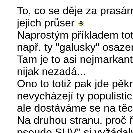
To, co se děje za prasá
jejich průser
Naprostým příkladem tot
např. ty "galusky" osaz
Tam je to asi nejmarkant
nijak nezadá...
Ono to totiž pak jde pěk
nevycházejí ty populist
ale dostáváme se na t
Na druhou stranu, proč ř
pseudo SUV" si vyžádaly