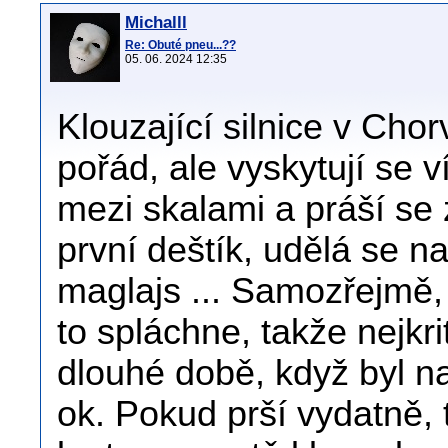
Michalll
Re: Obuté pneu...??
05. 06. 2024 12:35
Klouzající silnice v Ch
pořád, ale vyskytují se 
mezi skalami a práší se 
první deštík, udělá se n
maglajs ... Samozřejmě,
to spláchne, takže nejkrit
dlouhé době, když byl na
ok. Pokud prší vydatně,