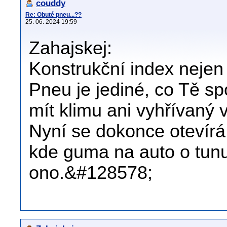
couddy
Re: Obuté pneu...??
25. 06. 2024 19:59
Zahajskej:
Konstrukční index nejen 
Pneu je jediné, co Tě s
mít klimu ani vyhřívaný v
Nyní se dokonce otevírá
kde guma na auto o tunu
ono.&#128578;