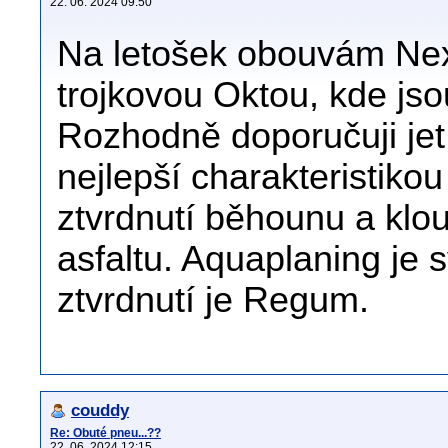
22. 06. 2024 09:50
Na letošek obouvám Nex
trojkovou Oktou, kde jsou
Rozhodně doporučuji jet
nejlepší charakteristiko
ztvrdnutí běhounu a klo
asfaltu. Aquaplaning je s
ztvrdnutí je Regum.
couddy
Re: Obuté pneu...??
22. 06. 2024 12:15