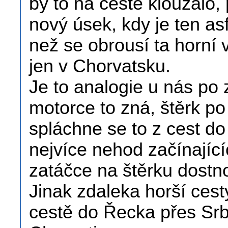
by to na cestě klouzalo,
nový úsek, kdy je ten asf
než se obrousí ta horní v
jen v Chorvatsku.
Je to analogie u nás po 
motorce to zná, štěrk po
spláchne se to z cest do
nejvíce nehod začínajícíc
zatáčce na štěrku dostnou
Jinak zdaleka horší cest
cestě do Řecka přes Srbs