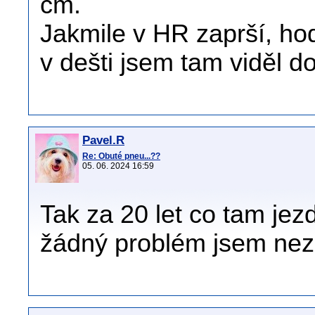
cm.
Jakmile v HR zaprší, ho
v dešti jsem tam viděl do
Pavel.R
Re: Obuté pneu...??
05. 06. 2024 16:59
Tak za 20 let co tam jezd
žádný problém jsem ne