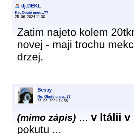
dj.DEKL
Re: Obuté pneu...??
25. 06. 2024 11:30
Zatim najeto kolem 20tk
novej - maji trochu mek
drzej.
Bessy
Re: Obuté pneu...??
25. 06. 2024 14:58
...
v Itálii 
(mimo zápis)
pokutu ...