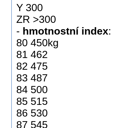
Y 300
ZR >300
-
hmotnostní index
:
80 450kg
81 462
82 475
83 487
84 500
85 515
86 530
87 545