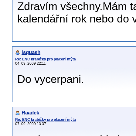
Zdravím všechny.Mám tak
kalendářní rok nebo do 
isquash
Re: ENC krabičky pro placení mýta
04. 09. 2009 22:11
Do vycerpani.
Raadek
Re: ENC krabičky pro placení mýta
07. 09. 2009 13:37