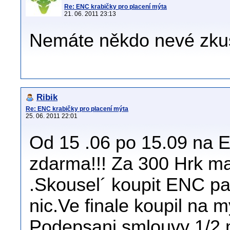
Re: ENC krabičky pro placení mýta
21. 06. 2011 23:13
Nemáte někdo nevé zkuš
Ribik
Re: ENC krabičky pro placení mýta
25. 06. 2011 22:01
Od 15 .06 po 15.09 na 
zdarma!!! Za 300 Hrk ma
.Skousel´ koupit ENC p
nic.Ve finale koupil na
Podepsani smlouvy 1/2 