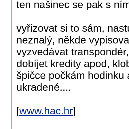
ten našinec se pak s ním
vyřizovat si to sám, nas
neznalý, někde vypisovat
vyzvedávat transpondér, 
dobíjet kredity apod, klob
špičce počkám hodinku a
ukradené....
[
www.hac.hr
]