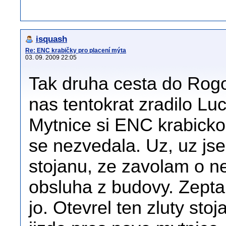
isquash
Re: ENC krabičky pro placení mýta
03. 09. 2009 22:05
Tak druha cesta do Rog
nas tentokrat zradilo Luc
Mytnice si ENC krabicko
se nezvedala. Uz, uz jse
stojanu, ze zavolam o n
obsluha z budovy. Zeptal 
jo. Otevrel ten zluty sto