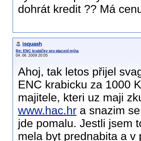
dohrát kredit ?? Má cenu 
isquash
Re: ENC krabičky pro placení mýta
04. 06. 2009 20:05
Ahoj, tak letos přijel sv
ENC krabicku za 1000 Kn
majitele, kteri uz maji 
www.hac.hr
a snazim se 
jde pomalu. Jestli jsem 
mela byt prednabita a v 