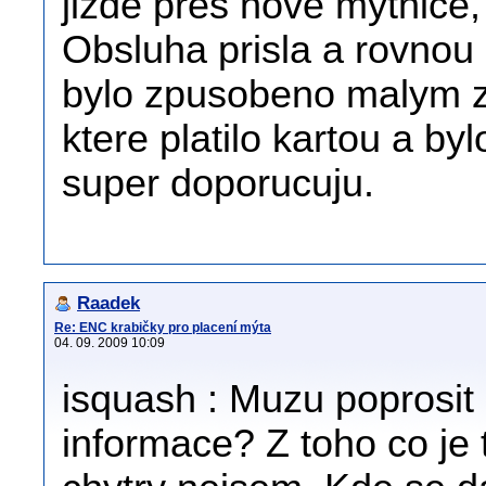
jizde pres nove mytnice, 
Obsluha prisla a rovnou
bylo zpusobeno malym 
ktere platilo kartou a by
super doporucuju.
Raadek
Re: ENC krabičky pro placení mýta
04. 09. 2009 10:09
isquash : Muzu poprosit
informace? Z toho co je