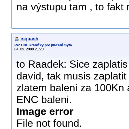
na výstupu tam , to fakt
isquash
Re: ENC krabičky pro placení mýta
04. 09. 2009 21:20
to Raadek: Sice zaplatis 
david, tak musis zaplatit
zlatem baleni za 100Kn a
ENC baleni.
Image error
File not found.