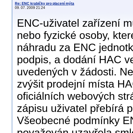
Re: ENC krabičky pro placení mýta
09. 07. 2009 21:24
ENC-uživatel zařízení m
nebo fyzické osoby, kter
náhradu za ENC jednotky
podpis, a dodání HAC 
uvedených v žádosti. Ne
zvýšit prodejní místa HA
oficiálních webových st
zápisu uživatel přebírá 
Všeobecné podmínky ENC
považován uzavřela sml