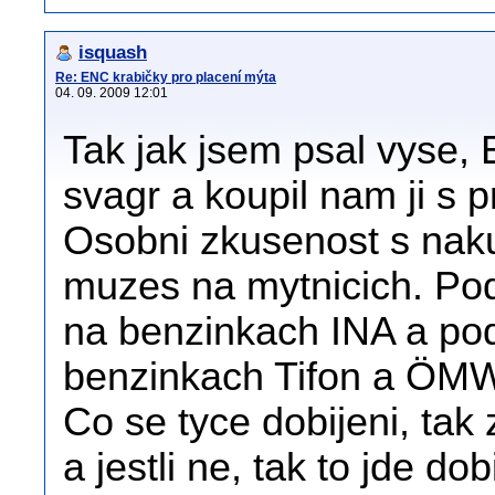
isquash
Re: ENC krabičky pro placení mýta
04. 09. 2009 12:01
Tak jak jsem psal vyse,
svagr a koupil nam ji s
Osobni zkusenost s nak
muzes na mytnicich. Podle
na benzinkach INA a p
benzinkach Tifon a ÖM
Co se tyce dobijeni, tak z
a jestli ne, tak to jde d