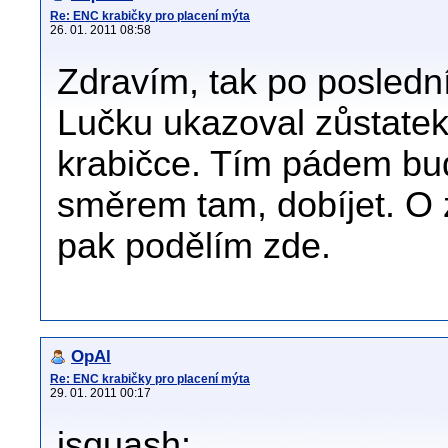
Re: ENC krabičky pro placení mýta
26. 01. 2011 08:58
Zdravím, tak po posledn
Lučku ukazoval zůstatek
krabičce. Tím pádem bud
směrem tam, dobíjet. O
pak podělím zde.
OpAl
Re: ENC krabičky pro placení mýta
29. 01. 2011 00:17
isquash: