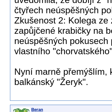
uvědomila, že dobíjí z "
čtyřech neúspěšných po
Zkušenost 2: Kolega ze 
zapůjčené krabičky na b
neúspěšných pokusech p
vlastního "chorvatského
Nyní marně přemýšlím, 
balkánský "Žeryk".
Beran