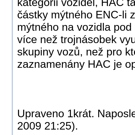
kategorii vozidel, HAC 
částky mýtného ENC-li za
mýtného na vozidla pod 
více než trojnásobek vyu
skupiny vozů, než pro k
zaznamenány HAC je op
Upraveno 1krát. Naposle
2009 21:25).