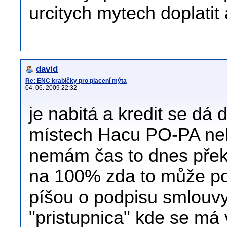
urcitych mytech doplatit 
david
Re: ENC krabičky pro placení mýta
04. 06. 2009 22:32
je nabitá a kredit se dá
místech Hacu PO-PA nebo
nemám čas to dnes překl
na 100% zda to může pou
píšou o podpisu smlouvy 
"pristupnica" kde se má 