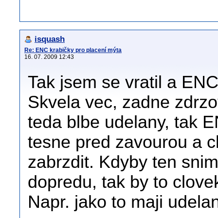
isquash
Re: ENC krabičky pro placení mýta
16. 07. 2009 12:43
Tak jsem se vratil a EN
Skvela vec, zadne zdrzo
teda blbe udelany, tak 
tesne pred zavourou a c
zabrzdit. Kdyby ten snim
dopredu, tak by to clovek
Napr. jako to maji udelane