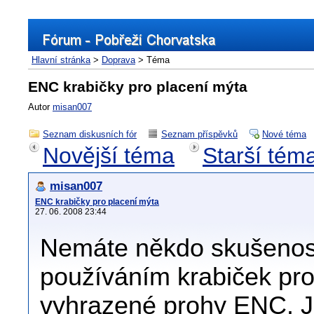
Hlavní stránka
>
Doprava
> Téma
ENC krabičky pro placení mýta
Autor
misan007
Seznam diskusních fór
Seznam příspěvků
Nové téma
Novější téma
Starší tém
misan007
ENC krabičky pro placení mýta
27. 06. 2008 23:44
Nemáte někdo skušenos
používáním krabiček pro
vyhrazené prohy ENC. J