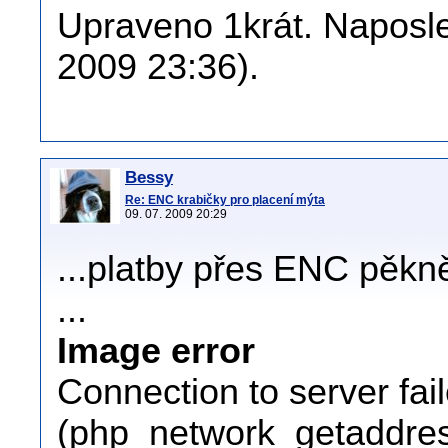
Upraveno 1krát. Naposled
2009 23:36).
Bessy
Re: ENC krabičky pro placení mýta
09. 07. 2009 20:29
...platby přes ENC pěkně
...
Image error
Connection to server fai
(php_network_getaddress