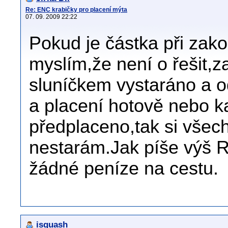
Re: ENC krabičky pro placení mýta
07. 09. 2009 22:22
Pokud je částka při zak
myslím,že není o řešit,z
sluníčkem vystaráno a o
a placení hotově nebo 
předplaceno,tak si všech
nestarám.Jak píše výš 
žádné peníze na cestu.
isquash