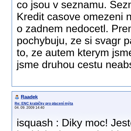
co jsou v seznamu. Se
Kredit casove omezeni 
o zadnem nedocetl. Pren
pochybuju, ze si svagr 
to, ze autem kterym jsme
jsme druhou cestu neabs
Raadek
Re: ENC krabičky pro placení mýta
04. 09. 2009 14:40
isquash : Diky moc! Jest