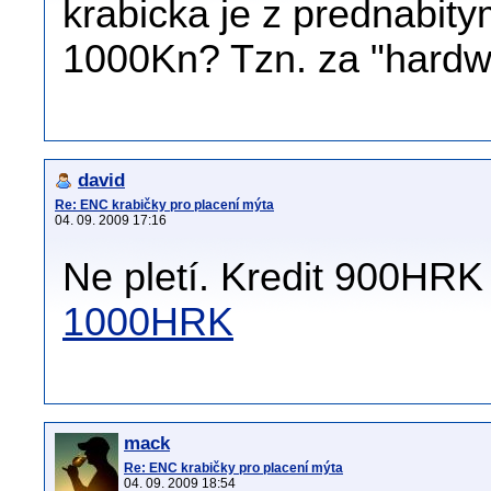
krabicka je z prednabit
1000Kn? Tzn. za "hardwa
david
Re: ENC krabičky pro placení mýta
04. 09. 2009 17:16
Ne pletí. Kredit 900HR
1000HRK
mack
Re: ENC krabičky pro placení mýta
04. 09. 2009 18:54