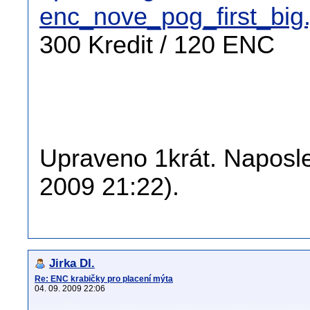
enc_nove_pog_first_big.
300 Kredit / 120 ENC
Upraveno 1krát. Naposle
2009 21:22).
Jirka Dl.
Re: ENC krabičky pro placení mýta
04. 09. 2009 22:06