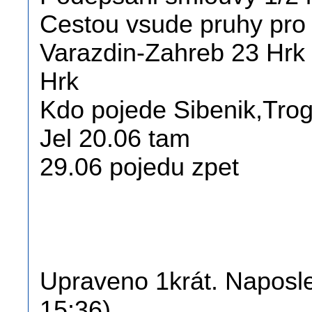
Cestou vsude pruhy pro 
Varazdin-Zahreb 23 Hrk 
Hrk
Kdo pojede Sibenik,Trogir
Jel 20.06 tam
29.06 pojedu zpet
Upraveno 1krát. Naposled
15:36).