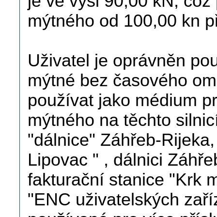
je ve výši 90,00 kN, což
mýtného od 100,00 kn př
Uživatel je oprávněn pou
mýtné bez časového ome
používat jako médium pr
mýtného na těchto silnicí
"dálnice" Záhřeb-Rijeka
Lipovac " , dálnici Záhř
fakturační stanice "Krk 
"ENC uživatelských zaří