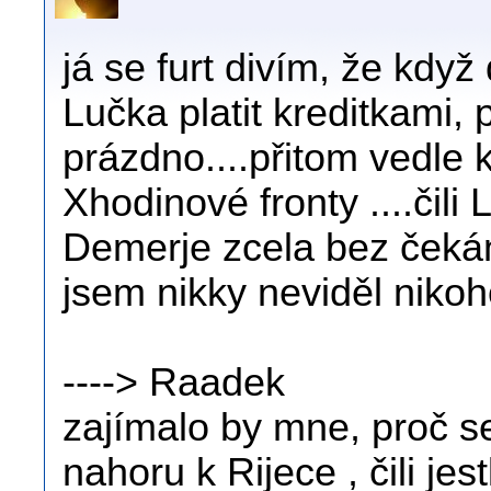
já se furt divím, že když
Lučka platit kreditkami, 
prázdno....přitom vedle
Xhodinové fronty ....čili
Demerje zcela bez čeká
jsem nikky neviděl nikoh
----> Raadek
zajímalo by mne, proč s
nahoru k Rijece , čili jest