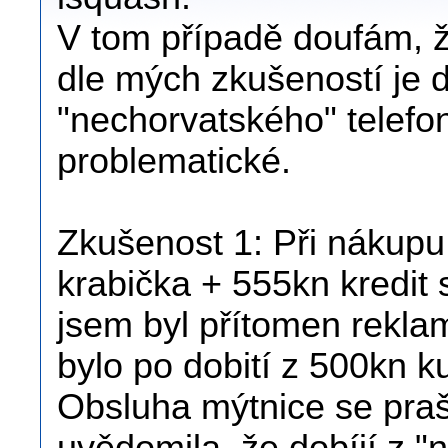
V tom případě doufám, že
dle mých zkušeností je d
"nechorvatského" telefo
problematické.
Zkušenost 1: Při nákup
krabička + 555kn kredit 
jsem byl přítomen rekla
bylo po dobití z 500kn k
Obsluha mýtnice se prašt