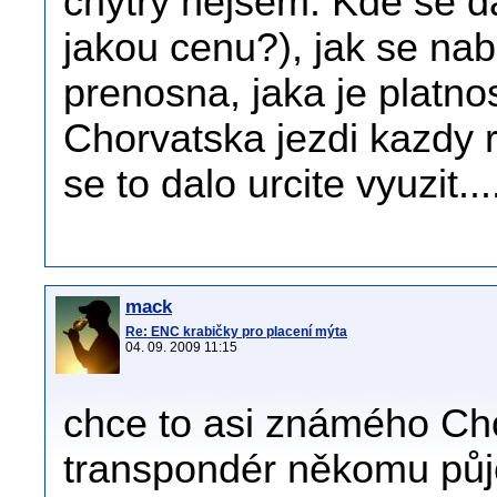
chytry nejsem. Kde se d
jakou cenu?), jak se nabi
prenosna, jaka je platno
Chorvatska jezdi kazdy r
se to dalo urcite vyuzit...
mack
Re: ENC krabičky pro placení mýta
04. 09. 2009 11:15
chce to asi známého Ch
transpondér někomu půjč