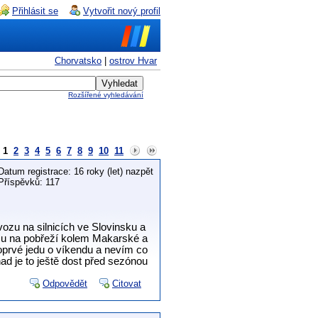
Přihlásit se
Vytvořit nový profil
Chorvatsko
|
ostrov Hvar
Rozšířené vyhledávání
1
2
3
4
5
6
7
8
9
10
11
Datum registrace: 16 roky (let) nazpět
Příspěvků: 117
vozu na silnicích ve Slovinsku a
ozu na pobřeží kolem Makarské a
oprvé jedu o víkendu a nevím co
ad je to ještě dost před sezónou
Odpovědět
Citovat