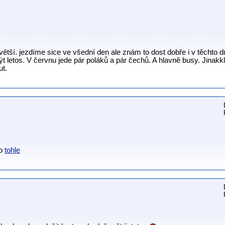
větší. jezdíme sice ve všední den ale znám to dost dobře i v těchto 
t letos. V červnu jede pár poláků a pár čechů. A hlavně busy. Jinakk
ut.
lo
tohle