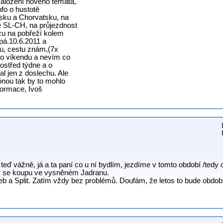
aložení nového témata,
nfo o hustotě
nsku a Chorvatsku, na
ě SL-CH, na průjezdnost
zu na pobřeží kolem
pá.10.6.2011 a
u, cestu znám,(7x
 o víkendu a nevím co
ostřed týdne a o
l jen z doslechu. Ale
zónou tak by to mohlo
nformace, Ivoš
ď vážně, já a ta paní co u ní bydlím, jezdíme v tomto období /tedy 
er se koupu ve vysněném Jadranu.
b a Split. Zatím vždy bez problémů. Doufám, že letos to bude obdob