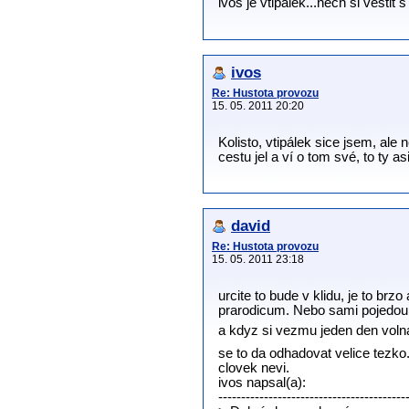
ivos je vtipálek...nech si věštit 
ivos
Re: Hustota provozu
15. 05. 2011 20:20
Kolisto, vtipálek sice jsem, ale
cestu jel a ví o tom své, to ty asi
david
Re: Hustota provozu
15. 05. 2011 23:18
urcite to bude v klidu, je to b
prarodicum. Nebo sami pojedou 
a kdyz si vezmu jeden den volna
se to da odhadovat velice tezko
clovek nevi.
ivos napsal(a):
-----------------------------------------