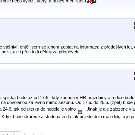
s koule nebo vyložit karty..a budeš mět jistotu
 ne vášniví, chtěl jsem se jenom zeptat na informace z předešlých let
 nejsi, ale i přes to ti děkuji za příspěvek
rzo a spicka bude az od 17.6 . kdy zacnou v HR prazdniny a rodice bud
na dovolenou za levno mimo sezonu. Od 17.6. do 26.6. (zpet) bude p
 24.6. tak od uterka do nedele je volno
. Jinak je ale zalozene v
. Kdyz bude skarede a studena voda tak pojede dolu malo lidi, to je p
--------------