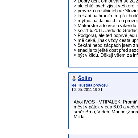
> Dobrý den, omlouvám se za z
> ale chtěl bych zjistit veškeré i
> provozu na silnicích ve Slovi
> čekání na hraničním přechod
> mýtnic na dálnicích a o provo
> Makarské a to vše o víkendu 
> so.11.6.2011. Jedu do Gradac
> Podgora), ale teď poprvé jedu
> mě čeká, jinak vždy cesta upr
> čekání nebo zácpách jsem zna
> snad je to ještě dost před se
> být v klidu, Děkuji všem za i
Šolim
Re: Hustota provozu
16. 05. 2011 19:21
Ahoj IVOS - VTIPALEK. Promiň te
měst v pátek v cca 6.00 a več
směr Brno, Vídeń, Maribor,Zagre
Milda