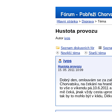
Hlavní stránka
>
Doprava
> Téma
Hustota provozu
Autor
ivos
Seznam diskusních fór
Sezna
Novější téma
Starší téma
ivos
Hustota provozu
15. 05. 2011 10:09
Dobrý den, omlouvám se za založ
Chorvatsku, na čekání na hrani
to vše o víkendu pá.10.6.2011 
mě čeká, jinak vždy cesta upros
tak by to mohlo být v klidu, Děk