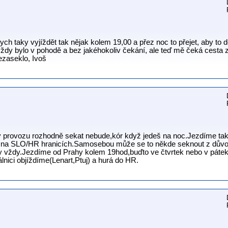
bych taky vyjíždět tak nějak kolem 19,00 a přez noc to přejet, aby to 
vždy bylo v pohodě a bez jakéhokoliv čekání, ale teď mě čeká cesta
ezaseklo, Ivoš
y provozu rozhodně sekat nebude,kór když jedeš na noc.Jezdíme tak
t na SLO/HR hranicích.Samosebou může se to někde seknout z důvod
y vždy.Jezdíme od Prahy kolem 19hod,buďto ve čtvrtek nebo v pátek
lnici objíždíme(Lenart,Ptuj) a hurá do HR.