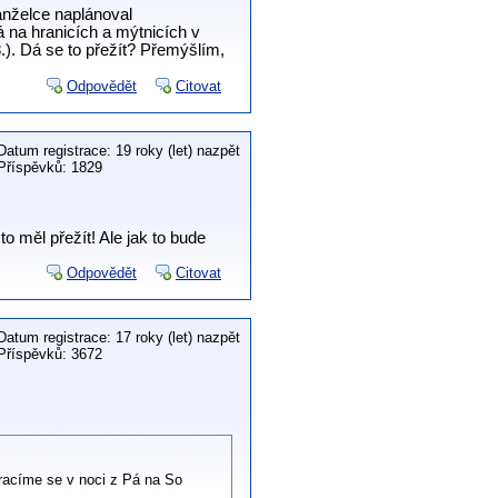
anželce naplánoval
 na hranicích a mýtnicích v
.). Dá se to přežít? Přemýšlím,
Odpovědět
Citovat
Datum registrace: 19 roky (let) nazpět
Příspěvků: 1829
to měl přežít! Ale jak to bude
Odpovědět
Citovat
Datum registrace: 17 roky (let) nazpět
Příspěvků: 3672
vracíme se v noci z Pá na So