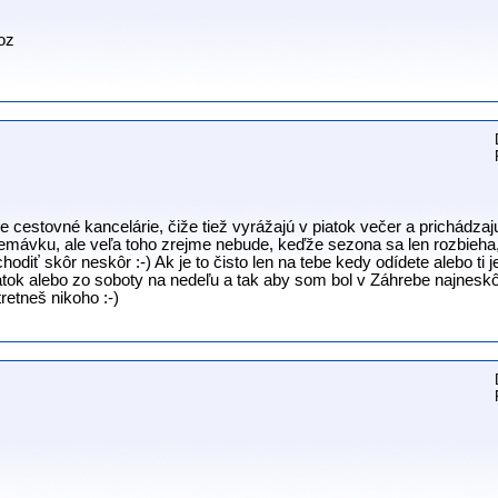
oz
e cestovné kancelárie, čiže tiež vyrážajú v piatok večer a prichádzaj
ť premávku, ale veľa toho zrejme nebude, keďže sezona sa len rozbieh
 chodiť skôr neskôr :-) Ak je to čisto len na tebe kedy odídete alebo t
iatok alebo zo soboty na nedeľu a tak aby som bol v Záhrebe najneskôr
retneš nikoho :-)