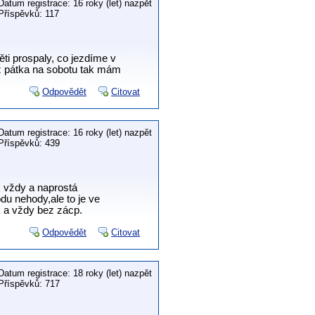
Datum registrace: 16 roky (let) nazpět
Příspěvků: 117
děti prospaly, co jezdíme v
 z pátka na sobotu tak mám
Odpovědět
Citovat
Datum registrace: 16 roky (let) nazpět
Příspěvků: 439
 vždy a naprostá
u nehody,ale to je ve
 a vždy bez zácp.
Odpovědět
Citovat
Datum registrace: 18 roky (let) nazpět
Příspěvků: 717