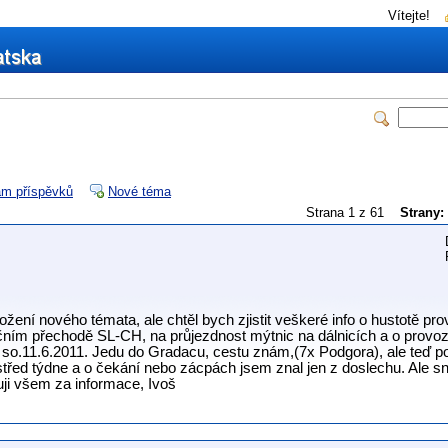
Vítejte!
m příspěvků
Nové téma
Strana 1 z 61
Strany:
ení nového témata, ale chtěl bych zjistit veškeré info o hustotě pro
čním přechodě SL-CH, na průjezdnost mýtnic na dálnicích a o prov
a so.11.6.2011. Jedu do Gradacu, cestu znám,(7x Podgora), ale teď p
třed týdne a o čekání nebo zácpách jsem znal jen z doslechu. Ale sn
uji všem za informace, Ivoš