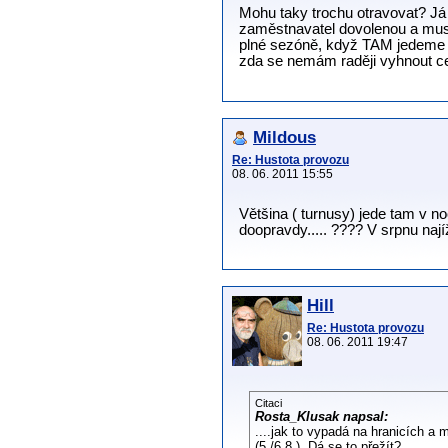
Mohu taky trochu otravovat? Já
zaměstnavatel dovolenou a mus
plné sezóně, když TAM jedeme v 
zda se nemám raději vyhnout ces
Mildous
Re: Hustota provozu
08. 06. 2011 15:55
Většina ( turnusy) jede tam v noc
doopravdy..... ???? V srpnu naj
Hill
Re: Hustota provozu
08. 06. 2011 19:47
Citaci
Rosta_Klusak napsal:
....jak to vypadá na hranicích a
(5./6.8.). Dá se to přežít?...