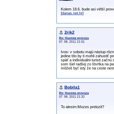
Kolem 18.6. bude asi větší prov
[
danas.net.hr
]
2rik2
Re: Hustota provozu
07. 06. 2011 21:01
Ivos: v sobotu majú nástup rôzn
jedine títo by ti mohli zahusti
späť a individuálni turisti začnú
som šiel radšej zo štvrtka na p
môžeš byť istý že na ceste nest
Bobila1
Re: Hustota provozu
07. 06. 2011 21:32
To alesim:Mozes prelozit?