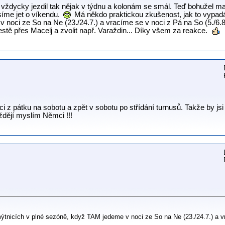
 vždycky jezdil tak nějak v týdnu a kolonám se smál. Teď bohužel m
íme jet o víkendu.
Má někdo praktickou zkušenost, jak to vypadá
noci ze So na Ne (23./24.7.) a vracíme se v noci z Pá na So (5./6.8
tě přes Macelj a zvolit např. Varaždin... Díky všem za reakce.
i z pátku na sobotu a zpět v sobotu po střídání turnusů. Takže by jsi 
íždějí myslím Němci !!!
 mýtnicích v plné sezóně, když TAM jedeme v noci ze So na Ne (23./24.7.) a 