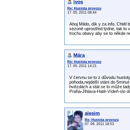
ivos
Re: Hustota provozu
17. 05. 2011 08:44
Ahoj Mildo, dík y za info. Chtěl 
sezoně uprostřed týdne, tak to 
trochu obavy aby se to někde n
Mára
Re: Hustota provozu
17. 05. 2011 14:21
V červnu se to z důvodu hustot
pohoda,nejdelší stání do 5minu
hvězdách a stát se to může tad
Praha-Jihlava-Hatě-Vídeň-slo dá
alesim
Re: Hustota provozu
07. 06. 2011 18:53