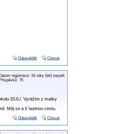
Odpovědět
Citovat
Datum registrace: 16 roky (let) nazpět
Příspěvků: 75
okolo 20.6./. Vyrážím z matky
né. Měj se a š´tastnou cestu.
Odpovědět
Citovat