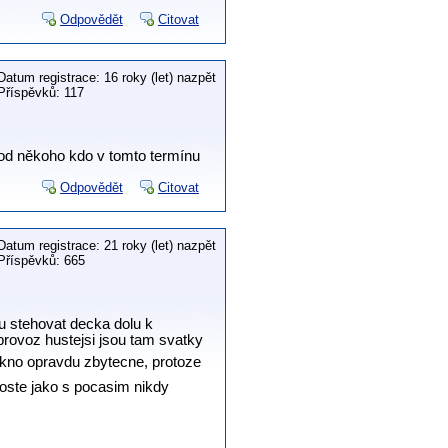
Odpovědět
Citovat
Datum registrace: 16 roky (let) nazpět
Příspěvků: 117
, od někoho kdo v tomto termínu
Odpovědět
Citovat
Datum registrace: 21 roky (let) nazpět
Příspěvků: 665
ou stehovat decka dolu k
rovoz hustejsi jsou tam svatky
lakno opravdu zbytecne, protoze
roste jako s pocasim nikdy