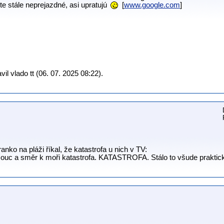
e stále neprejazdné, asi upratujú
[
www.google.com
]
l vlado tt (06. 07. 2025 08:22).
anko na pláži říkal, že katastrofa u nich v TV:
ouc a směr k moři katastrofa. KATASTROFA. Stálo to všude praktic