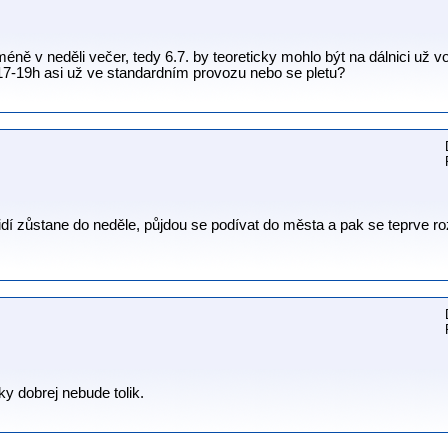
éně v neděli večer, tedy 6.7. by teoreticky mohlo být na dálnici už vo
17-19h asi už ve standardním provozu nebo se pletu?
idí zůstane do neděle, půjdou se podívat do města a pak se teprve ro
y dobrej nebude tolik.