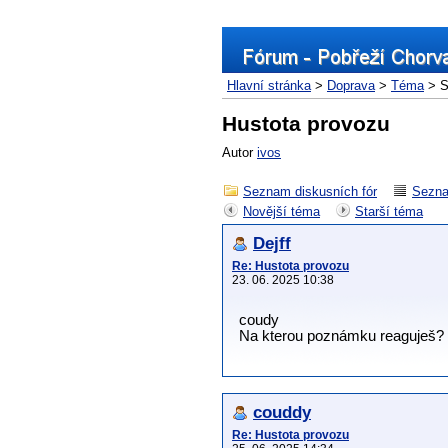
Hlavní stránka
>
Doprava
>
Téma
> S
Hustota provozu
Autor
ivos
Seznam diskusních fór
Sezna
Novější téma
Starší téma
Dejff
Re: Hustota provozu
23. 06. 2025 10:38
coudy
Na kterou poznámku reaguješ?
couddy
Re: Hustota provozu