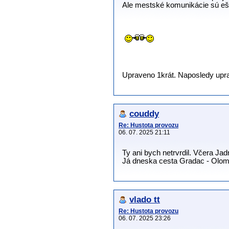
Ale mestské komunikácie sú ešt
Upraveno 1krát. Naposledy upravi
couddy
Re: Hustota provozu
06. 07. 2025 21:11
Ty ani bych netrvrdil. Včera Jadr
Já dneska cesta Gradac - Olom
vlado tt
Re: Hustota provozu
06. 07. 2025 23:26