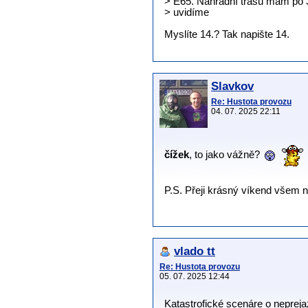
> E65. Náhradní trasu mám po 3
> uvidíme
Myslíte 14.? Tak napište 14.
Slavkov
Re: Hustota provozu
04. 07. 2025 22:11
čížek
, to jako vážně?
P.S. Přeji krásný víkend všem
vlado tt
Re: Hustota provozu
05. 07. 2025 12:44
Katastrofické scenáre o neprej