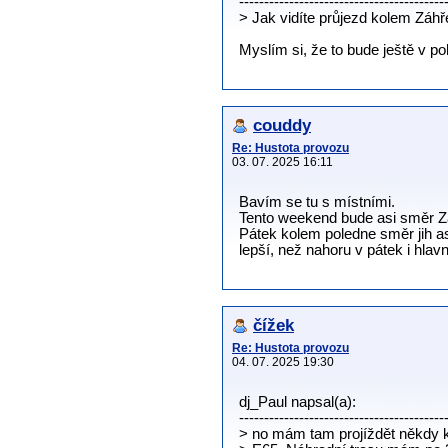
-----------------------------------------
> Jak vidíte průjezd kolem Záh
Myslím si, že to bude ještě v p
couddy
Re: Hustota provozu
03. 07. 2025 16:11
Bavím se tu s místními.
Tento weekend bude asi směr Z
Pátek kolem poledne směr jih as
lepší, než nahoru v pátek i hlavn
čížek
Re: Hustota provozu
04. 07. 2025 19:30
dj_Paul napsal(a):
-----------------------------------------
> no mám tam projíždět někdy 