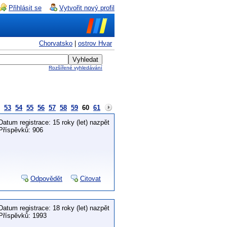
Přihlásit se
Vytvořit nový profil
Chorvatsko
|
ostrov Hvar
Rozšířené vyhledávání
53
54
55
56
57
58
59
60
61
Datum registrace: 15 roky (let) nazpět
Příspěvků: 906
Odpovědět
Citovat
Datum registrace: 18 roky (let) nazpět
Příspěvků: 1993