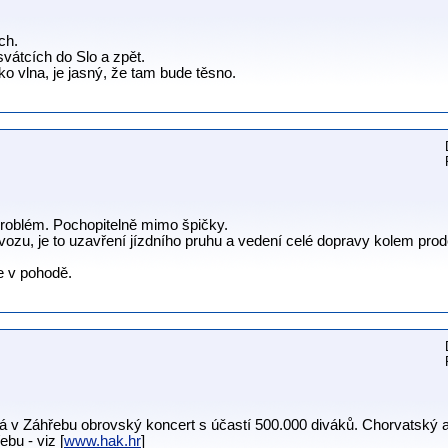
ch.
svátcích do Slo a zpět.
ko vlna, je jasný, že tam bude těsno.
roblém. Pochopitelně mimo špičky.
ovozu, je to uzavření jízdního pruhu a vedení celé dopravy kolem prod
e v pohodě.
á v Záhřebu obrovský koncert s účastí 500.000 diváků. Chorvatský 
bu - viz [
www.hak.hr
]