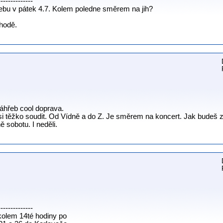
--------------
řebu v pátek 4.7. Kolem poledne směrem na jih?
ohodě.
áhřeb cool doprava.
i těžko soudit. Od Vídně a do Z. Je směrem na koncert. Jak budeš z
ě sobotu. I neděli.
--------------
kolem 14té hodiny po