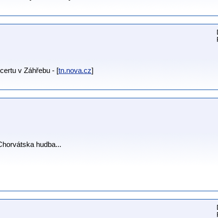
ertu v Záhřebu - [
tn.nova.cz
]
 Chorvátska hudba...