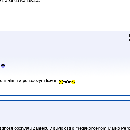
1 a 36 do Karlovače.
 normálním a pohodovým lidem
azdnosti obchvatu Záhrebu v súvislosti s megakoncertom Marko Per