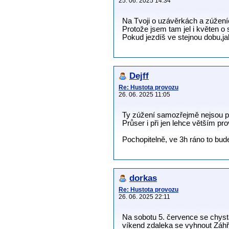
25. 06. 2025 14:34
Na Tvoji o uzávěrkách a zúžení
Protože jsem tam jel i květen o 
Pokud jezdíš ve stejnou dobu,ja
Dejff
Re: Hustota provozu
26. 06. 2025 11:05
Ty zúžení samozřejmě nejsou p
Průser i při jen lehce větším pr
Pochopitelně, ve 3h ráno to bud
dorkas
Re: Hustota provozu
26. 06. 2025 22:11
Na sobotu 5. července se chyst
víkend zdaleka se vyhnout Záhře