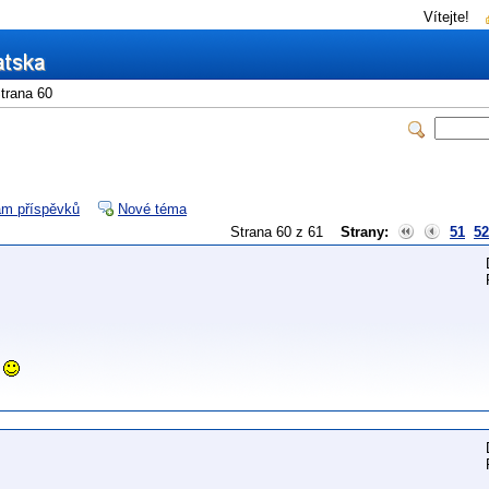
Vítejte!
trana 60
m příspěvků
Nové téma
Strana 60 z 61
Strany:
51
52