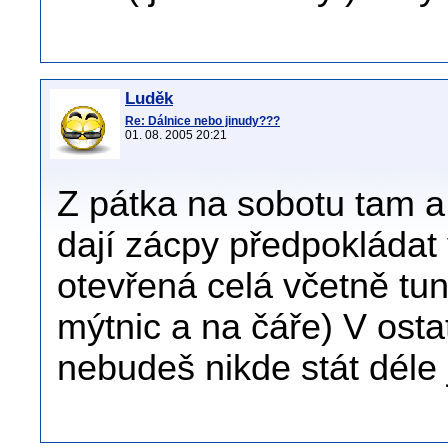
Luděk
Re: Dálnice nebo jinudy???
01. 08. 2005 20:21
Z pátka na sobotu tam a
dají zácpy předpokládat 
otevřená celá včetně tun
mýtnic a na čáře) V ostat
nebudeš nikde stát déle 