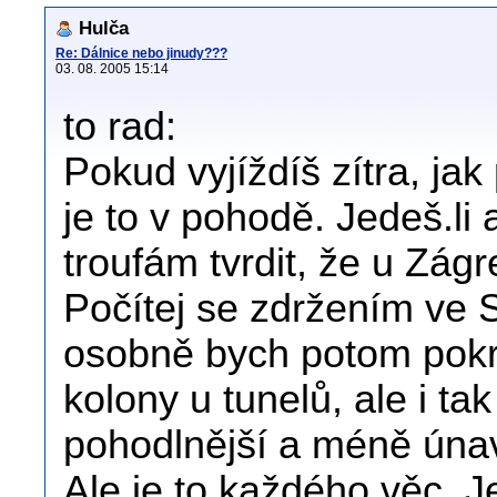
Hulča
Re: Dálnice nebo jinudy???
03. 08. 2005 15:14
to rad:
Pokud vyjíždíš zítra, jak 
je to v pohodě. Jedeš.li 
troufám tvrdit, že u Zág
Počítej se zdržením ve S
osobně bych potom pokra
kolony u tunelů, ale i ta
pohodlnější a méně únav
Ale je to každého věc. Je