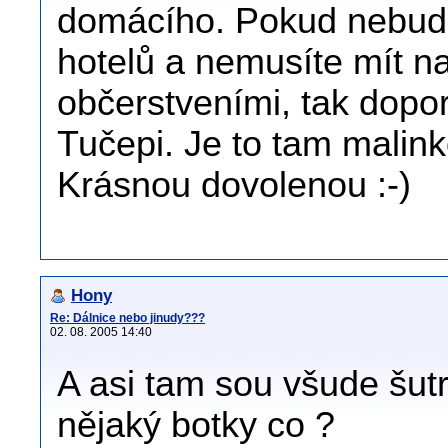
domácího. Pokud nebude
hotelů a nemusíte mít 
občerstveními, tak dopo
Tučepi. Je to tam malinko
Krásnou dovolenou :-)
Hony
Re: Dálnice nebo jinudy???
02. 08. 2005 14:40
A asi tam sou všude šut
nějaký botky co ?