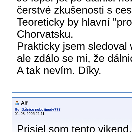
čerstvé zkušenosti s ce
Teoreticky by hlavní "pr
Chorvatsku.
Prakticky jsem sledoval
ale zdálo se mi, že dálni
A tak nevím. Díky.
Alf
Re: Dálnice nebo jinudy???
01. 08. 2005 21:11
Prisiel som tento vikend