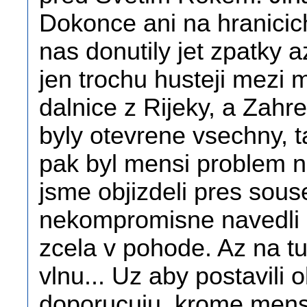
Dokonce ani na hranicic
nas donutily jet zpatky 
jen trochu husteji mezi 
dalnice z Rijeky, a Zah
byly otevrene vsechny, t
pak byl mensi problem n
jsme objizdeli pres sou
nekompromisne navedli ch
zcela v pohode. Az na tu
vlnu... Uz aby postavili 
doporucuju, krome mens