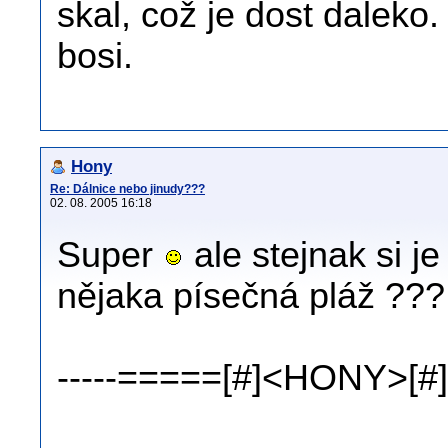
skal, což je dost daleko
bosi.
Hony
Re: Dálnice nebo jinudy???
02. 08. 2005 16:18
Super
ale stejnak si j
nějaka písečná pláž ???
-----=====[#]<HONY>[#]