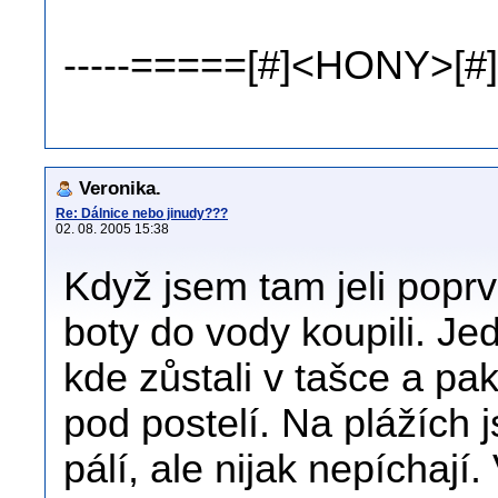
-----=====[#]<HONY>[#]
Veronika.
Re: Dálnice nebo jinudy???
02. 08. 2005 15:38
Když jsem tam jeli poprv
boty do vody koupili. Jed
kde zůstali v tašce a pa
pod postelí. Na plážích 
pálí, ale nijak nepíchají