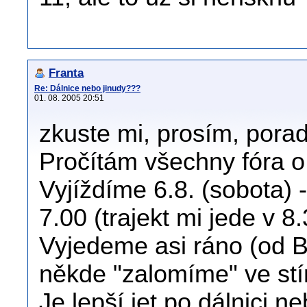
Franta
Re: Dálnice nebo jinudy???
01. 08. 2005 20:51
zkuste mi, prosím, poradi
Pročítám všechny fóra o
Vyjíždíme 6.8. (sobota) -
7.00 (trajekt mi jede v 8.
Vyjedeme asi ráno (od B
někde "zalomíme" ve stí
Je lepší jet po dálnici 