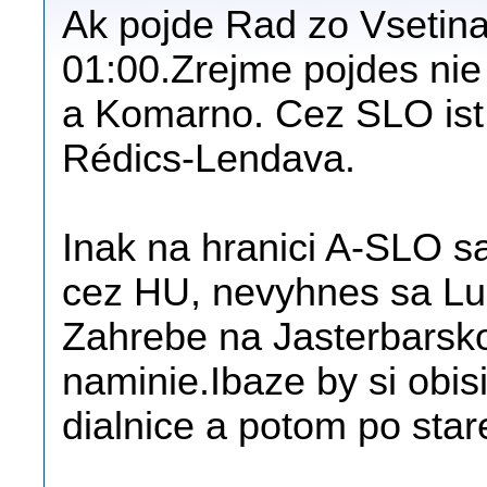
Ak pojde Rad zo Vsetina
01:00.Zrejme pojdes ni
a Komarno. Cez SLO ist 
Rédics-Lendava.
Inak na hranici A-SLO s
cez HU, nevyhnes sa Luck
Zahrebe na Jasterbarsko
naminie.Ibaze by si obis
dialnice a potom po stare