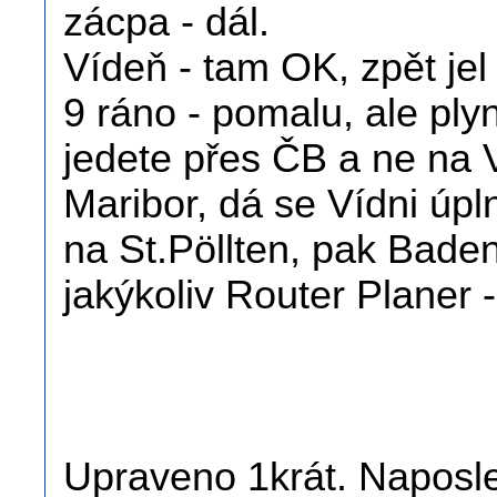
zácpa - dál.
Vídeň - tam OK, zpět jel 
9 ráno - pomalu, ale pl
jedete přes ČB a ne na V
Maribor, dá se Vídni úpl
na St.Pöllten, pak Baden
jakýkoliv Router Planer - 
Upraveno 1krát. Naposle