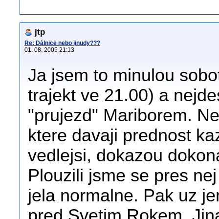
jtp
Re: Dálnice nebo jinudy???
01. 08. 2005 21:13
Ja jsem to minulou sobotu
trajekt ve 21.00) a nejd
"prujezd" Mariborem. N
ktere davaji prednost k
vedlejsi, dokazou dokon
Plouzili jsme se pres ne
jela normalne. Pak uz je
pred Svetim Rokem. Jin