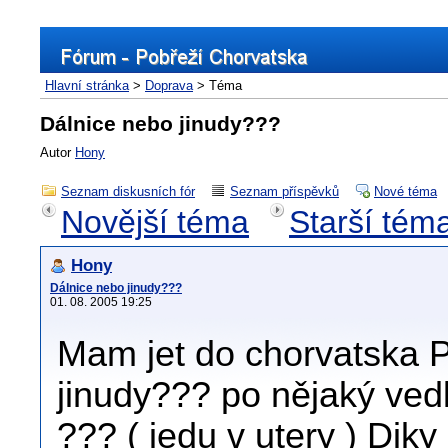
Hlavní stránka
>
Doprava
> Téma
Dálnice nebo jinudy???
Autor
Hony
Seznam diskusních fór
Seznam příspěvků
Nové téma
Novější téma
Starší tém
Hony
Dálnice nebo jinudy???
01. 08. 2005 19:25
Mam jet do chorvatska 
jinudy??? po nějaký vedle
??? ( jedu v utery ) Dik