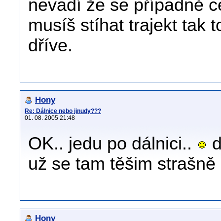
nevadí že se případně 
musíš stíhat trajekt tak 
dříve.
Hony
Re: Dálnice nebo jinudy???
01. 08. 2005 21:48
OK.. jedu po dálnici..
d
už se tam těšim strašně
Hony