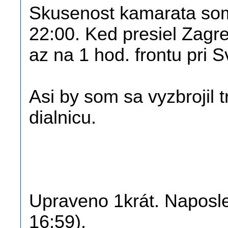
Skusenost kamarata som t
22:00. Ked presiel Zagre
az na 1 hod. frontu pri 
Asi by som sa vyzbrojil 
dialnicu.
Upraveno 1krát. Naposled
16:59).