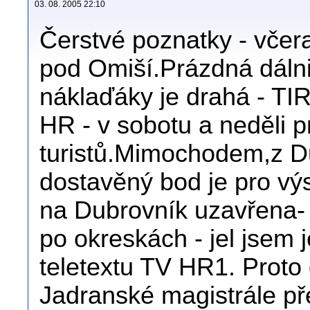
03. 08. 2005 22:10
Čerstvé poznatky - včera
pod Omiší.Prázdná dálni
náklaďáky je drahá - TIR
HR - v sobotu a neděli pr
turistů.Mimochodem,z Du
dostavěný bod je pro výs
na Dubrovník uzavřena- 
po okreskách - jel jsem j
teletextu TV HR1. Proto 
Jadranské magistrále př