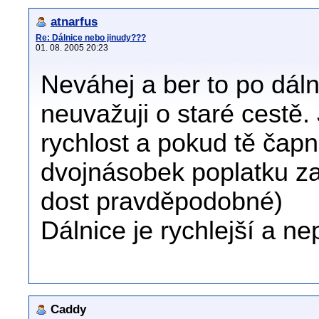
atnarfus
Re: Dálnice nebo jinudy???
01. 08. 2005 20:23
Neváhej a ber to po dálni
neuvažuji o staré cestě
rychlost a pokud tě čap
dvojnásobek poplatku za 
dost pravděpodobné)
Dálnice je rychlejší a n
Caddy