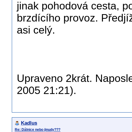
jinak pohodová cesta, p
brzdícího provoz. Předjí
asi celý.
Upraveno 2krát. Naposled
2005 21:21).
Kadlus
Re: Dálnice nebo jinudy???