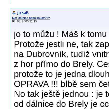
jirkaK
Re: Dálnice nebo jinudy???
03. 08. 2005 21:15
jo to můžu ! Máš k tomu
Protože jestli ne, tak za
na Dubrovník, tudíž vni
z hor přímo do Brely. Ce
protože to je jedna dlou
OPRAVA !!! blbě sem čet,
No tak ještě jednou : je 
od dálnice do Brely je c