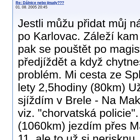
Re: Dálnice nebo jinudy???
01. 08. 2005 20:45
Jestli můžu přidat můj ná
po Karlovac. Záleží kam j
pak se pouštět po magist
předjíždět a když chytn
problém. Mi cesta ze Sp
lety 2,5hodiny (80km) Už
sjíždím v Brele - Na Mak
viz. "chorvatská policie"
(1060km) jezdím přes M
11, ale to už si nerisknu