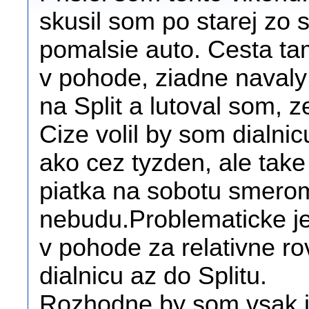
skusil som po starej zo s
pomalsie auto. Cesta ta
v pohode, ziadne naval
na Split a lutoval som, z
Cize volil by som dialni
ako cez tyzden, ale take 
piatka na sobotu smerom
nebudu.Problematicke je
v pohode za relativne r
dialnicu az do Splitu.
Rozhodne by som vsak is