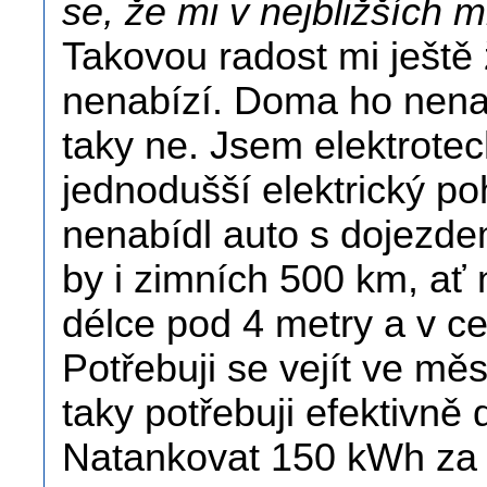
se, že mi v nejbližších 
Takovou radost mi ještě
nenabízí. Doma ho nenabi
taky ne. Jsem elektrote
jednodušší elektrický p
nenabídl auto s dojezde
by i zimních 500 km, ať 
délce pod 4 metry a v c
Potřebuji se vejít ve měs
taky potřebuji efektivně 
Natankovat 150 kWh za 