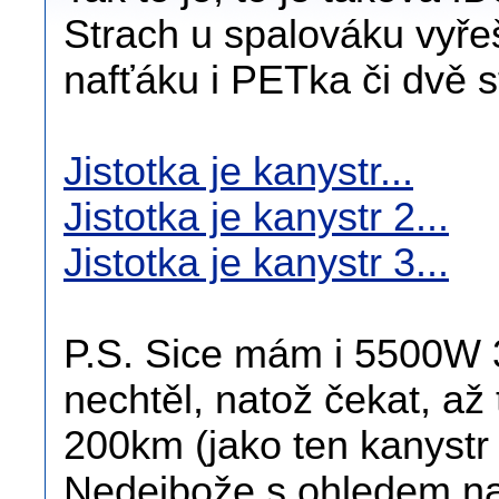
Strach u spalováku vyřeš
nafťáku i PETka či dvě s
Jistotka je kanystr...
Jistotka je kanystr 2...
Jistotka je kanystr 3...
P.S. Sice mám i 5500W 3
nechtěl, natož čekat, až
200km (jako ten kanystr 
Nedejbože s ohledem na