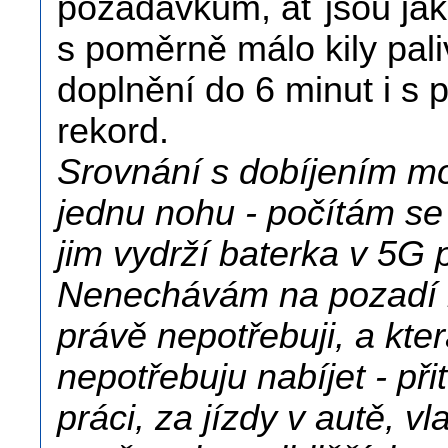
požadavkům, ať jsou jaké
s poměrně málo kily pal
doplnění do 6 minut i s
rekord.
Srovnání s dobíjením mo
jednu nohu - počítám se 
jim vydrží baterka v 5G 
Nenechávám na pozadí b
právě nepotřebuji, a kte
nepotřebuju nabíjet - př
práci, za jízdy v autě, v