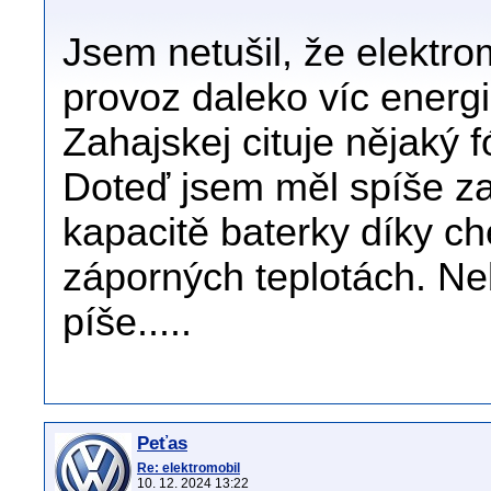
Jsem netušil, že elektro
provoz daleko víc energi
Zahajskej cituje nějaký 
Doteď jsem měl spíše za 
kapacitě baterky díky c
záporných teplotách. Neb
píše.....
Peťas
Re: elektromobil
10. 12. 2024 13:22