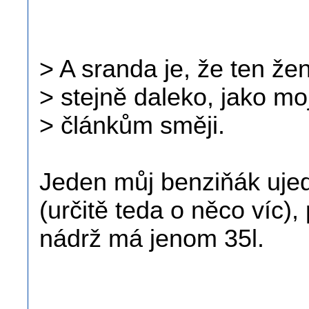
> A sranda je, že ten že
> stejně daleko, jako m
> článkům směji.
Jeden můj benziňák ujede
(určitě teda o něco víc),
nádrž má jenom 35l.