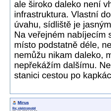
ale široko daleko není v
infrastruktura. Vlastní 
úvahu, sídliště je jasn
Na veřejném nabíjecím s
místo podstatně déle, než
nemůžu nikam daleko, mu
nepřekážím dalšímu. Ne
stanici cestou po kapkác
Mirus
Re: elektromobil