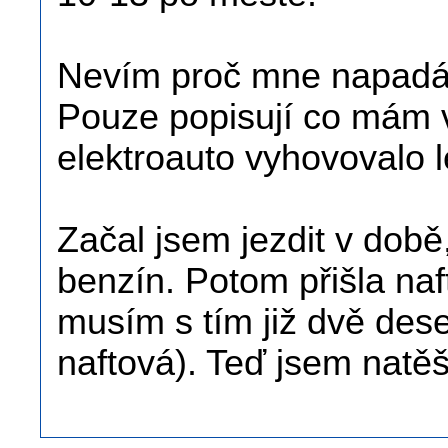
Nevím proč mne napadáš
Pouze popisují co mám 
elektroauto vyhovovalo l
Začal jsem jezdit v době
benzín. Potom přišla naf
musím s tím již dvě deset
naftová). Teď jsem natěše