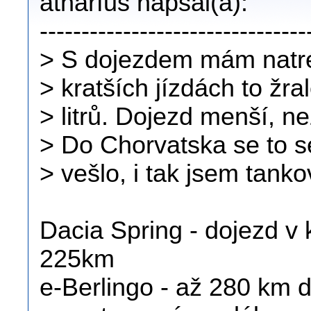
atnarfus napsal(a):
--------------------------------
> S dojezdem mám natrén
> kratších jízdách to žra
> litrů. Dojezd menší, ne
> Do Chorvatska se to se
> vešlo, i tak jsem tankov
Dacia Spring - dojezd 
225km
e-Berlingo - až 280 km