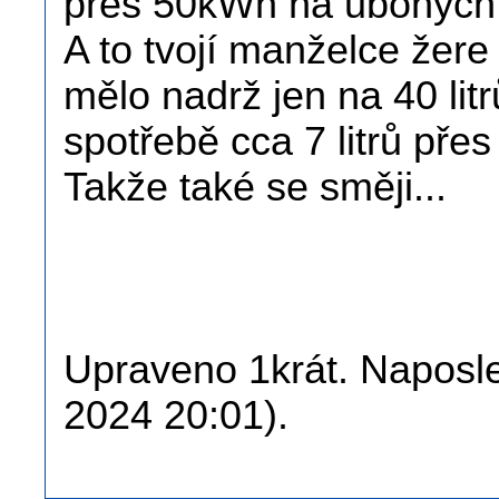
přes 50kWh na ubohých
A to tvojí manželce žere
mělo nadrž jen na 40 litr
spotřebě cca 7 litrů pře
Takže také se směji...
Upraveno 1krát. Naposled
2024 20:01).