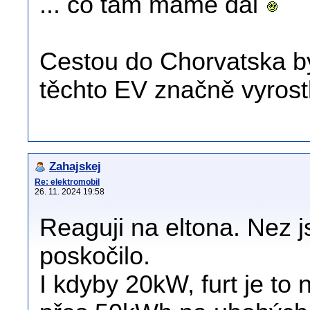
... co tam máme dál
Cestou do Chorvatska by
těchto EV značně vyrostl
Zahajskej
Re: elektromobil
26. 11. 2024 19:58
Reaguji na eltona. Nez j
poskočilo.
I kdyby 20kW, furt je to 