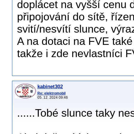
doplácet na vyšší cenu di
připojování do sítě, říze
svití/nesvítí slunce, výr
A na dotaci na FVE také 
takže i zde nevlastníci F
kabinet302
Re: elektromobil
05. 12. 2024 09:46
......Tobé slunce taky nesví