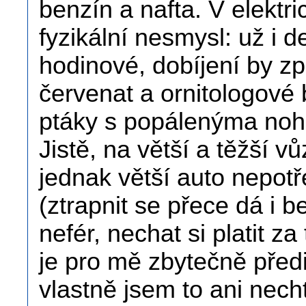
benzín a nafta. V elektri
fyzikální nesmysl: už i de
hodinové, dobíjení by zp
červenat a ornitologové
ptáky s popálenýma no
Jistě, na větší a těžší v
jednak větší auto nepotř
(ztrapnit se přece dá i b
nefér, nechat si platit za
je pro mě zbytečně pře
vlastně jsem to ani necht