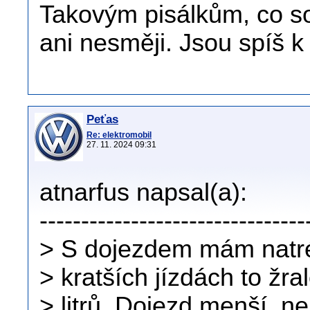
Takovým pisálkům, co so
ani nesměji. Jsou spíš k 
Peťas
Re: elektromobil
27. 11. 2024 09:31
atnarfus napsal(a):
--------------------------------
> S dojezdem mám natrén
> kratších jízdách to žra
> litrů. Dojezd menší, ne