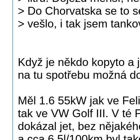
> Do Chorvatska se to se
> vešlo, i tak jsem tankov
Když je někdo kopyto a j
na tu spotřebu možná do
Měl 1.6 55kW jak ve Feli
tak ve VW Golf III. V té 
dokázal jet, bez nějaké
a cca 6.5l/100km byl ta