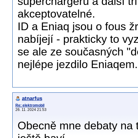
superchargeru a další tř
akceptovatelné.
ID a Eniaq jsou o fous žr
nabíjejí - prakticky to
se ale ze současných "d
nejlépe jezdilo Eniaqem.
atnarfus
Re: elektromobil
26. 11. 2024 21:53
Obecně mne debaty na t