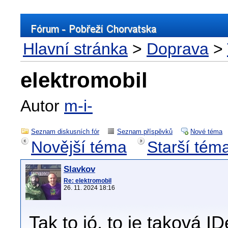
Hlavní stránka
>
Doprava
>
elektromobil
Autor
m-i-
Seznam diskusních fór
Seznam příspěvků
Nové téma
Novější téma
Starší tém
Slavkov
Re: elektromobil
26. 11. 2024 18:16
Tak to jó, to je taková I