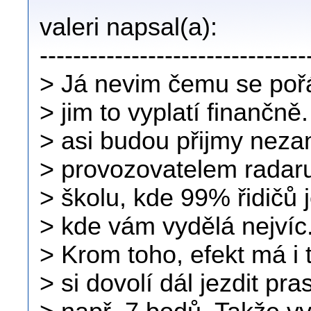
valeri napsal(a):
--------------------------------
> Já nevim čemu se pořá
> jim to vyplatí finančně
> asi budou přijmy neza
> provozovatelem radaru
> školu, kde 99% řidičů
> kde vám vydělá nejvíc
> Krom toho, efekt má i 
> si dovolí dál jezdit pr