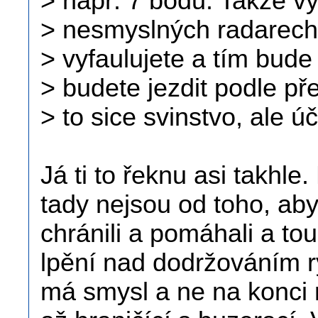
> např. 7 bodů. Takže v
> nesmyslných radarec
> vyfaulujete a tím bude
> budete jezdit podle př
> to sice svinstvo, ale úč
Já ti to řeknu asi takhle
tady nejsou od toho, aby
chránili a pomáhali a tou
lpění nad dodržováním ry
má smysl a ne na konci 