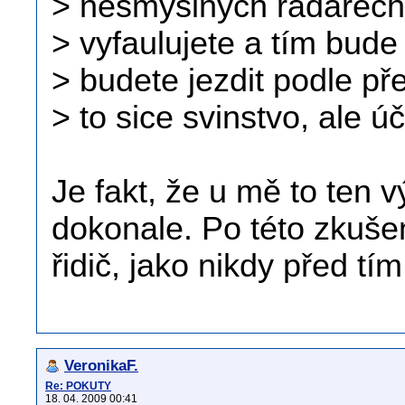
> nesmyslných radarec
> vyfaulujete a tím bude
> budete jezdit podle př
> to sice svinstvo, ale úč
Je fakt, že u mě to ten v
dokonale. Po této zkuše
řidič, jako nikdy před tím.
VeronikaF.
Re: POKUTY
18. 04. 2009 00:41