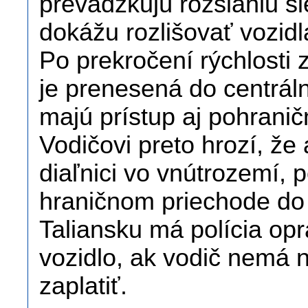
prevádzkujú rozsiahlu si
dokážu rozlišovať vozidl
Po prekročení rýchlosti z
je prenesená do centráln
majú prístup aj pohrani
Vodičovi preto hrozí, že 
diaľnici vo vnútrozemí, 
hraničnom priechode do 
Taliansku má polícia opr
vozidlo, ak vodič nemá 
zaplatiť.