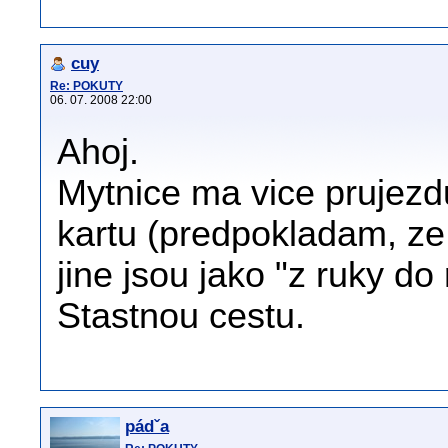
cuy
Re: POKUTY
06. 07. 2008 22:00
Ahoj.
Mytnice ma vice prujezd
kartu (predpokladam, ze 
jine jsou jako "z ruky do
Stastnou cestu.
pádˇa