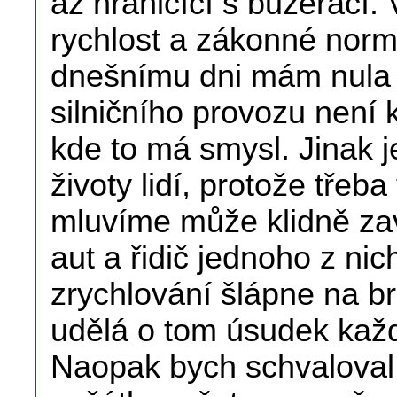
až hraničící s buzerací.
rychlost a zákonné normy
dnešnímu dni mám nula bod
silničního provozu není 
kde to má smysl. Jinak j
životy lidí, protože třeb
mluvíme může klidně zav
aut a řidič jednoho z nic
zrychlování šlápne na brzdu
udělá o tom úsudek každ
Naopak bych schvaloval 