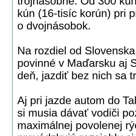
trojnásobne. Od 300 kún
kún (16-tisíc korún) pri 
o dvojnásobok.
Na rozdiel od Slovenska
povinné v Maďarsku aj Sl
deň, jazdiť bez nich sa t
Aj pri jazde autom do Ta
si musia dávať vodiči p
maximálnej povolenej rýc