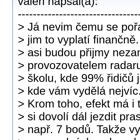
valeri napsal(a):
--------------------------------
> Já nevim čemu se pořá
> jim to vyplatí finančně
> asi budou přijmy neza
> provozovatelem radaru
> školu, kde 99% řidičů
> kde vám vydělá nejvíc
> Krom toho, efekt má i 
> si dovolí dál jezdit pr
> např. 7 bodů. Takže v