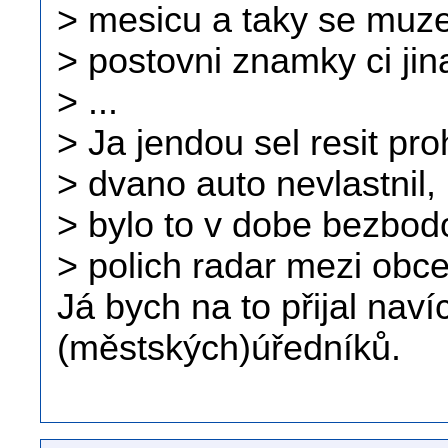
> mesicu a taky se muze
> postovni znamky ci jin
> ...
> Ja jendou sel resit pr
> dvano auto nevlastnil, 
> bylo to v dobe bezbodo
> polich radar mezi obc
Já bych na to přijal naví
(městských)úředníků.