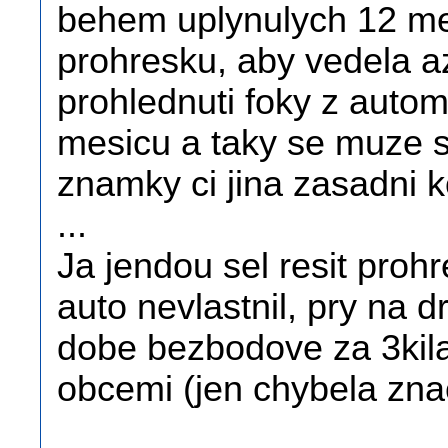
behem uplynulych 12 mes
prohresku, aby vedela az
prohlednuti foky z auto
mesicu a taky se muze s
znamky ci jina zasadni k
...
Ja jendou sel resit proh
auto nevlastnil, pry na dr
dobe bezbodove za 3kila 
obcemi (jen chybela zna