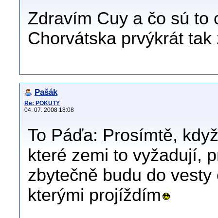
Zdravím Cuy a čo sú to c
Chorvátska prvýkrát tak 
Pašák
Re: POKUTY
04. 07. 2008 18:08
To Páďa: Prosímtě, když 
které zemi to vyžadují, p
zbytečně budu do vesty 
kterými projíždím