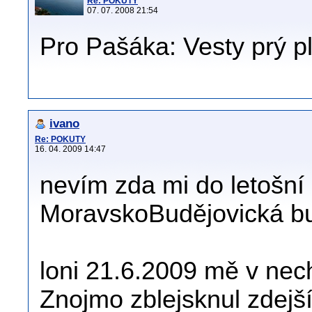
Re: POKUTY
07. 07. 2008 21:54
Pro Pašáka: Vesty prý pl
ivano
Re: POKUTY
16. 04. 2009 14:47
nevím zda mi do letošní
MoravskoBudějovická b
loni 21.6.2009 mě v nec
Znojmo zblejsknul zdejš