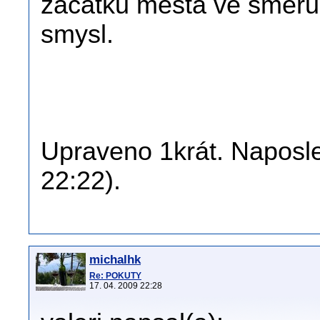
začátku města ve směru
smysl.
Upraveno 1krát. Naposled
22:22).
michalhk
Re: POKUTY
17. 04. 2009 22:28