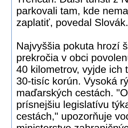
parkovali tam, kde nemali
zaplatiť, povedal Slovák
Najvyššia pokuta hrozí 
prekročia v obci povolen
40 kilometrov, vyjde ich 
30-tisíc korún. Vysoká r
maďarských cestách. "Obid
prísnejšiu legislatívu t
cestách," upozorňuje vo