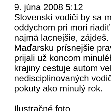
9. júna 2008 5:12
Slovenskí vodiči by sa ma
oddychom pri mori riadiť
najmä lacnejšie, zájdeš. 
Maďarsku prísnejšie prav
prijali už koncom minulé
krajiny cestuje autom v
nedisciplinovaných vodič
pokuty ako minulý rok.
Ilustračné foto