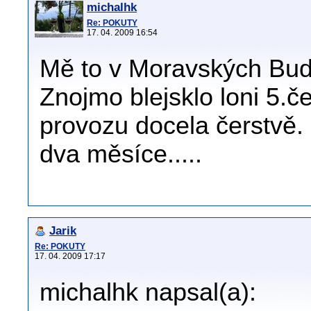
michalhk
Re: POKUTY
17. 04. 2009 16:54
Mě to v Moravských Bud
Znojmo blejsklo loni 5.č
provozu docela čerstvě.
dva měsíce.....
Jarik
Re: POKUTY
17. 04. 2009 17:17
michalhk napsal(a):