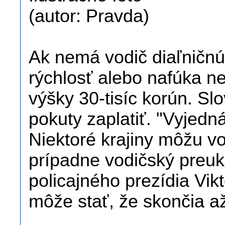
(autor: Pravda)
Ak nemá vodič diaľničnú
rýchlosť alebo nafúka 
výšky 30-tisíc korún. Sl
pokuty zaplatiť. "Vyjedná
Niektoré krajiny môžu vo
prípadne vodičský preuk
policajného prezídia Vikt
môže stať, že skončia a