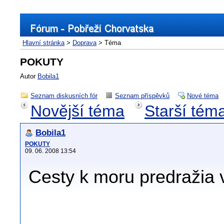
Hlavní stránka
>
Doprava
> Téma
POKUTY
Autor
Bobila1
Seznam diskusních fór
Seznam příspěvků
Nové téma
Novější téma
Starší tém
Bobila1
POKUTY
09. 06. 2008 13:54
Cesty k moru predražia