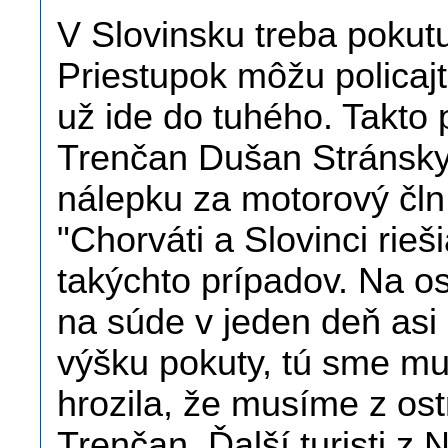
V Slovinsku treba pokutu
Priestupok môžu policaj
už ide do tuhého. Takto 
Trenčan Dušan Stránsky. 
nálepku za motorový čln 
"Chorváti a Slovinci ri
takýchto prípadov. Na os
na súde v jeden deň asi 
výšku pokuty, tú sme mus
hrozila, že musíme z os
Trenčan. Ďalší turisti z 