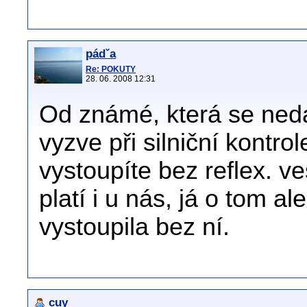
pádˇa
Re: POKUTY
28. 06. 2008 12:31
Od známé, která se nedá
vyzve při silniční kontro
vystoupíte bez reflex. v
platí i u nás, já o tom a
vystoupila bez ní.
cuy