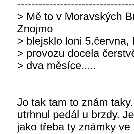
--------------------------------
> Mě to v Moravských B
Znojmo
> blejsklo loni 5.června,
> provozu docela čerstv
> dva měsíce.....
Jo tak tam to znám taky
utrhnul pedál u brzdy. J
jako třeba ty známky ve 