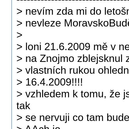
> nevím zda mi do letoš
> nevleze MoravskoBudě
>
> loni 21.6.2009 mě v n
> na Znojmo zblejsknul 
> vlastních rukou ohled
> 16.4.2009!!!!
> vzhledem k tomu, že 
tak
> se nervuji co tam bude 