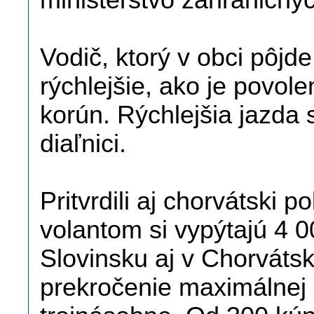
ministerstvo zahraničnýc
Vodič, ktorý v obci pôjd
rýchlejšie, ako je povol
korún. Rýchlejšia jazda
diaľnici.
Pritvrdili aj chorvátski p
volantom si vypýtajú 4 
Slovinsku aj v Chorvátsk
prekročenie maximálnej p