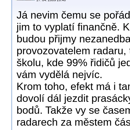
17. 04. 2009 20:40
Já nevim čemu se pořád 
jim to vyplatí finančně. 
budou přijmy nezanedbat
provozovatelem radaru, 
školu, kde 99% řidičů j
vám vydělá nejvíc.
Krom toho, efekt má i tam
dovolí dál jezdit prasáck
bodů. Takže vy se čase
radarech za městem část