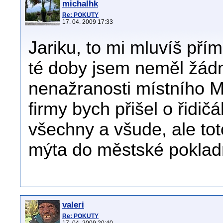
michalhk
Re: POKUTY
17. 04. 2009 17:33
Jariku, to mi mluvíš pří
té doby jsem neměl žádn
nenažranosti místního M
firmy bych přišel o řidič
všechny a všude, ale tot
mýta do městské poklad
valeri
Re: POKUTY