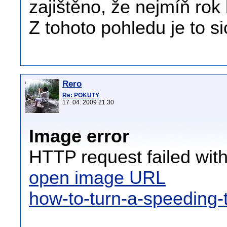
zajištěno, že nejmíň rok
Z tohoto pohledu je to si
Rero
Re: POKUTY
17. 04. 2009 21:30
Image error
HTTP request failed wit
open image URL
how-to-turn-a-speeding-ti