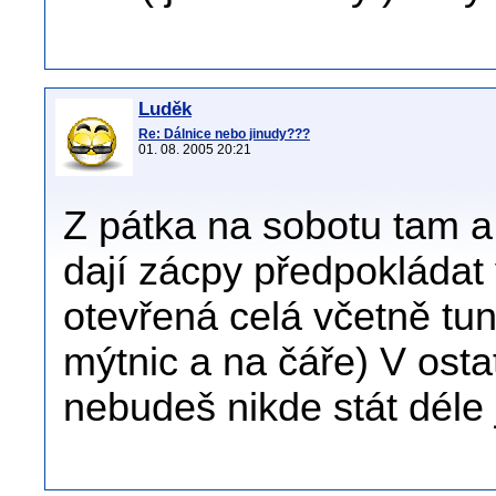
Luděk
Re: Dálnice nebo jinudy???
01. 08. 2005 20:21
Z pátka na sobotu tam a
dají zácpy předpokládat 
otevřená celá včetně tun
mýtnic a na čáře) V ostat
nebudeš nikde stát déle 