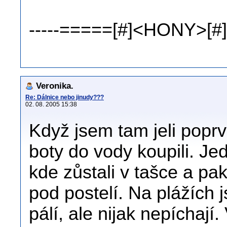
-----=====[#]<HONY>[#]
Veronika.
Re: Dálnice nebo jinudy???
02. 08. 2005 15:38
Když jsem tam jeli poprv
boty do vody koupili. Jed
kde zůstali v tašce a pa
pod postelí. Na plážích 
pálí, ale nijak nepíchají