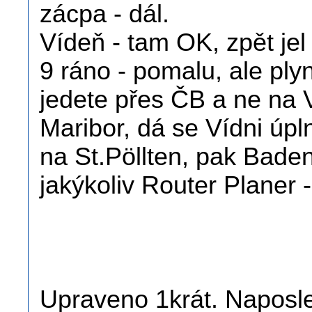
zácpa - dál.
Vídeň - tam OK, zpět jel 
9 ráno - pomalu, ale pl
jedete přes ČB a ne na V
Maribor, dá se Vídni úpl
na St.Pöllten, pak Baden
jakýkoliv Router Planer - 
Upraveno 1krát. Naposle