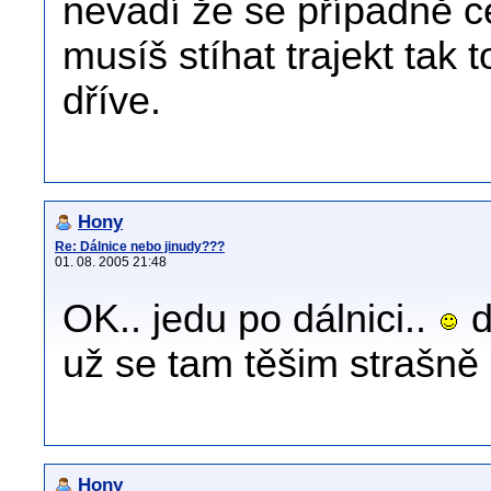
nevadí že se případně 
musíš stíhat trajekt tak 
dříve.
Hony
Re: Dálnice nebo jinudy???
01. 08. 2005 21:48
OK.. jedu po dálnici..
d
už se tam těšim strašně
Hony