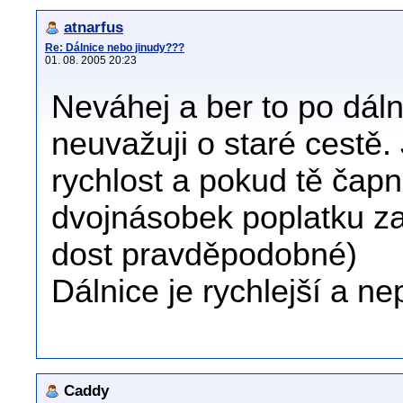
atnarfus
Re: Dálnice nebo jinudy???
01. 08. 2005 20:23
Neváhej a ber to po dálni
neuvažuji o staré cestě
rychlost a pokud tě čap
dvojnásobek poplatku za 
dost pravděpodobné)
Dálnice je rychlejší a n
Caddy