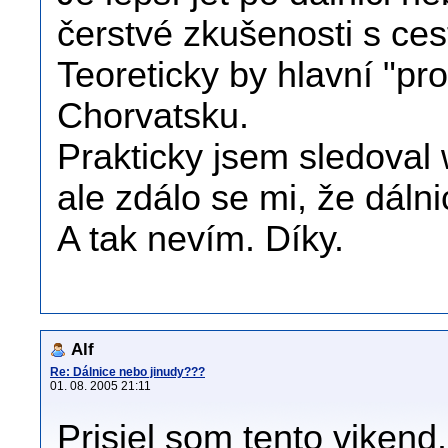
čerstvé zkušenosti s ce
Teoreticky by hlavní "pr
Chorvatsku.
Prakticky jsem sledoval
ale zdálo se mi, že dálni
A tak nevím. Díky.
Alf
Re: Dálnice nebo jinudy???
01. 08. 2005 21:11
Prisiel som tento vikend