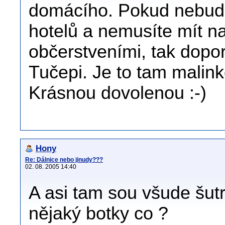
domácího. Pokud nebude
hotelů a nemusíte mít 
občerstveními, tak dopo
Tučepi. Je to tam malinko
Krásnou dovolenou :-)
Hony
Re: Dálnice nebo jinudy???
02. 08. 2005 14:40
A asi tam sou všude šut
nějaký botky co ?