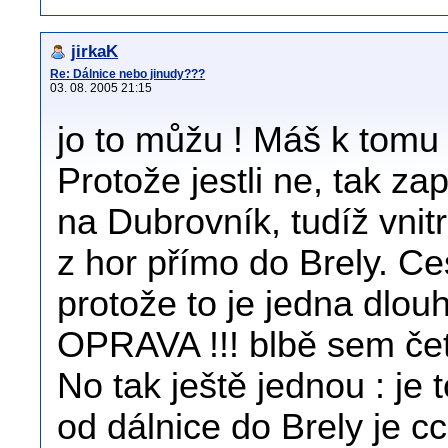
jirkaK
Re: Dálnice nebo jinudy???
03. 08. 2005 21:15
jo to můžu ! Máš k tomu
Protože jestli ne, tak za
na Dubrovník, tudíž vni
z hor přímo do Brely. Ce
protože to je jedna dlou
OPRAVA !!! blbě sem čet,
No tak ještě jednou : je 
od dálnice do Brely je c