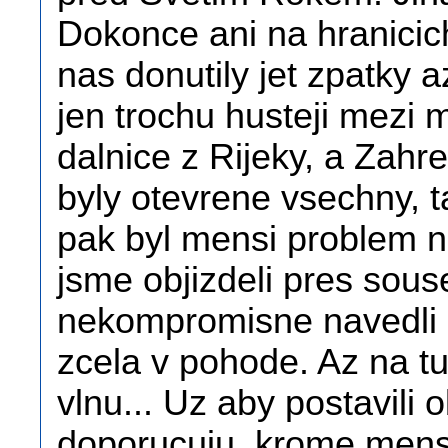
Dokonce ani na hranicic
nas donutily jet zpatky 
jen trochu husteji mezi 
dalnice z Rijeky, a Zah
byly otevrene vsechny, t
pak byl mensi problem n
jsme objizdeli pres sou
nekompromisne navedli ch
zcela v pohode. Az na tu
vlnu... Uz aby postavili 
doporucuju, krome mens