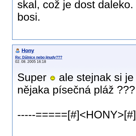
skal, což je dost daleko
bosi.
Hony
Re: Dálnice nebo jinudy???
02. 08. 2005 16:18
Super
ale stejnak si j
nějaka písečná pláž ???
-----=====[#]<HONY>[#]