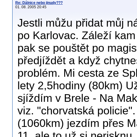
Re: Dálnice nebo jinudy???
01. 08. 2005 20:45
Jestli můžu přidat můj ná
po Karlovac. Záleží kam j
pak se pouštět po magist
předjíždět a když chytn
problém. Mi cesta ze Sp
lety 2,5hodiny (80km) Už
sjíždím v Brele - Na Mak
viz. "chorvatská policie"
(1060km) jezdím přes M
11, ale to už si nerisknu