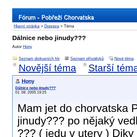
Hlavní stránka
>
Doprava
> Téma
Dálnice nebo jinudy???
Autor
Hony
Seznam diskusních fór
Seznam příspěvků
Nové téma
Novější téma
Starší tém
Hony
Dálnice nebo jinudy???
01. 08. 2005 19:25
Mam jet do chorvatska 
jinudy??? po nějaký vedle
??? ( jedu v utery ) Dik