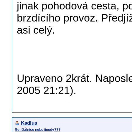
jinak pohodová cesta, p
brzdícího provoz. Předjí
asi celý.
Upraveno 2krát. Naposled
2005 21:21).
Kadlus
Re: Dálnice nebo jinudy???