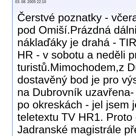
03. 08. 2005 22:10
Čerstvé poznatky - včera
pod Omiší.Prázdná dálni
náklaďáky je drahá - TIR
HR - v sobotu a neděli pr
turistů.Mimochodem,z Du
dostavěný bod je pro výs
na Dubrovník uzavřena- 
po okreskách - jel jsem j
teletextu TV HR1. Proto 
Jadranské magistrále př