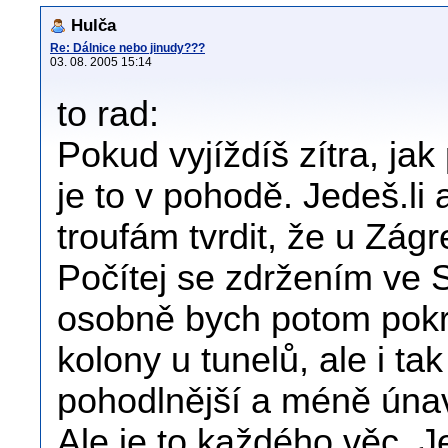
Hulča
Re: Dálnice nebo jinudy???
03. 08. 2005 15:14
to rad:
Pokud vyjíždíš zítra, jak 
je to v pohodě. Jedeš.li 
troufám tvrdit, že u Zág
Počítej se zdržením ve S
osobně bych potom pokra
kolony u tunelů, ale i ta
pohodlnější a méně únav
Ale je to každého věc. Je