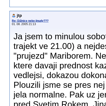
jtp
Re: Dálnice nebo jinudy???
01. 08. 2005 21:13
Ja jsem to minulou sobotu
trajekt ve 21.00) a nejd
"prujezd" Mariborem. N
ktere davaji prednost k
vedlejsi, dokazou dokon
Plouzili jsme se pres ne
jela normalne. Pak uz je
pred Svetim Rokem. Jin