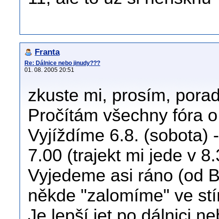
Franta
Re: Dálnice nebo jinudy???
01. 08. 2005 20:51
zkuste mi, prosím, poradi
Pročítám všechny fóra o
Vyjíždíme 6.8. (sobota) -
7.00 (trajekt mi jede v 8.
Vyjedeme asi ráno (od B
někde "zalomíme" ve stí
Je lepší jet po dálnici 