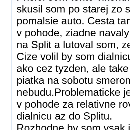
skusil som po starej zo s
pomalsie auto. Cesta ta
v pohode, ziadne naval
na Split a lutoval som, z
Cize volil by som dialni
ako cez tyzden, ale take 
piatka na sobotu smerom
nebudu.Problematicke je
v pohode za relativne r
dialnicu az do Splitu.
Rozhodne by som vsak is