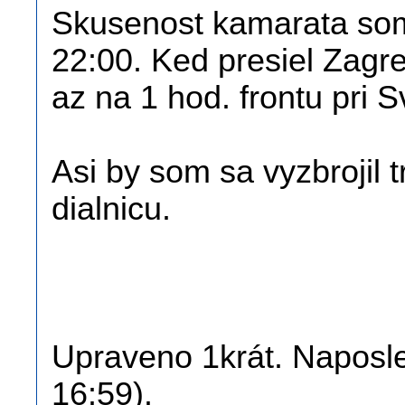
Skusenost kamarata som t
22:00. Ked presiel Zagre
az na 1 hod. frontu pri 
Asi by som sa vyzbrojil 
dialnicu.
Upraveno 1krát. Naposled
16:59).