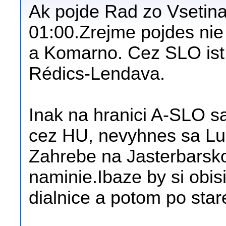
Ak pojde Rad zo Vsetina
01:00.Zrejme pojdes ni
a Komarno. Cez SLO ist 
Rédics-Lendava.
Inak na hranici A-SLO s
cez HU, nevyhnes sa Luck
Zahrebe na Jasterbarsko
naminie.Ibaze by si obis
dialnice a potom po stare