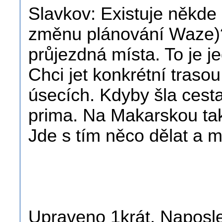
Slavkov: Existuje někde
změnu plánování Waze)?
průjezdná místa. To je j
Chci jet konkrétní trasou
úsecích. Kdyby šla cesta
prima. Na Makarskou ta
Jde s tím něco dělat a m
Upraveno 1krát. Naposled