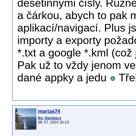
desetinnými čísly. Rúzné
a čárkou, abych to pak 
aplikací/navigací. Plus 
importy a exporty požad
*.txt a google *.kml (což 
Pak už to vždy jenom v
dané appky a jedu
Třeb
martas74
Re: Navigace
08. 07. 2024 20:13