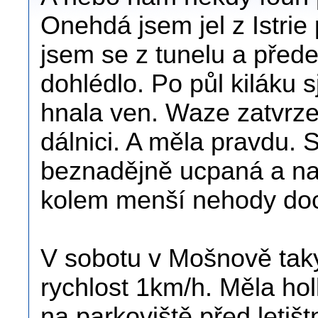
Onehdá jsem jel z Istrie
jsem se z tunelu a pře
dohlédlo. Po půl kiláku s
hnala ven. Waze zatvrze
dálnici. A měla pravdu. S
beznadějně ucpaná a na 
kolem menší nehody doce
V sobotu v Mošnově taky
rychlost 1km/h. Měla ho
na parkoviště před letišt