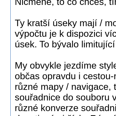
Nicméně, to co chceš, tí
Ty kratší úseky mají / m
výpočtu je k dispozici ví
úsek. To bývalo limitující
My obvykle jezdíme styl
občas opravdu i cestou
různé mapy / navigace, 
souřadnice do souboru v
různé konverze souřadni