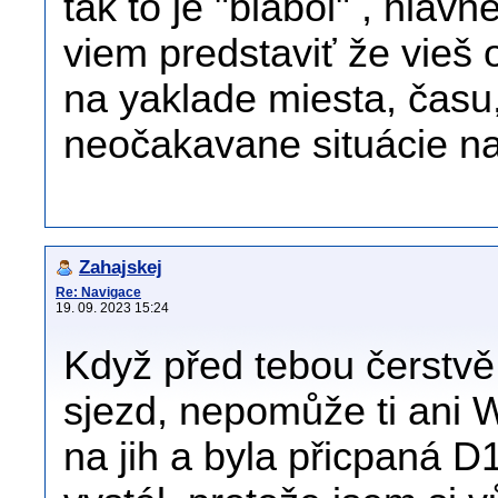
tak to je "blabol" , hlav
viem predstaviť že vieš
na yaklade miesta, času,
neočakavane situácie napr
Zahajskej
Re: Navigace
19. 09. 2023 15:24
Když před tebou čerstvě 
sjezd, nepomůže ti ani 
na jih a byla přicpaná D1