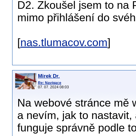
D2. Zkoušel jsem to na
mimo přihlášení do svéh
[
nas.tlumacov.com
]
Mirek Dr.
Re: Navigace
07. 07. 2024 08:03
Na webové stránce mě w
a nevím, jak to nastavit,
funguje správně podle t