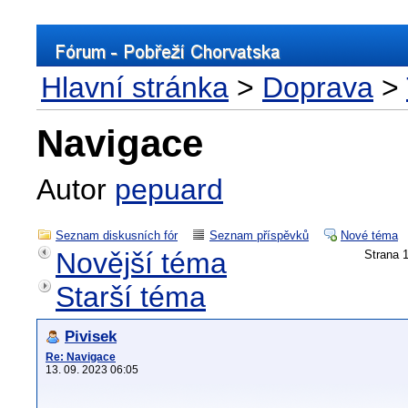
Hlavní stránka
>
Doprava
>
Navigace
Autor
pepuard
Seznam diskusních fór
Seznam příspěvků
Nové téma
Novější téma
Strana
Starší téma
Pivisek
Re: Navigace
13. 09. 2023 06:05