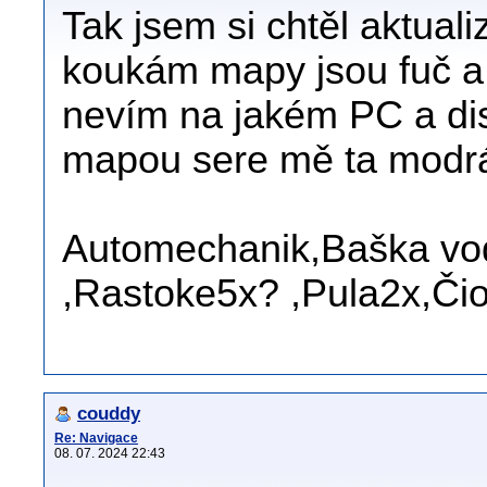
Tak jsem si chtěl aktua
koukám mapy jsou fuč a 
nevím na jakém PC a dis
mapou sere mě ta modr
Automechanik,Baška vod
,Rastoke5x? ,Pula2x,Čio
couddy
Re: Navigace
08. 07. 2024 22:43