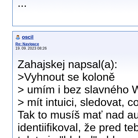
...
oscil
Re: Navigace
19. 09. 2023 08:26
Zahajskej napsal(a):
>Vyhnout se koloně
> umím i bez slavného W
> mít intuici, sledovat, c
Tak to musíš mať nad au
identiifikoval, že pred teb