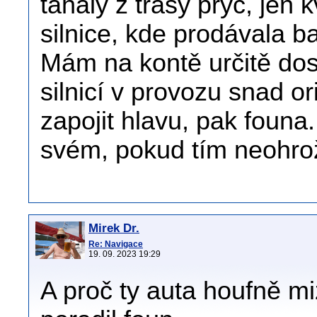
tahaly z trasy pryč, jen 
silnice, kde prodávala b
Mám na kontě určitě dost
silnicí v provozu snad o
zapojit hlavu, pak founa
svém, pokud tím neohrož
Mirek Dr.
Re: Navigace
19. 09. 2023 19:29
A proč ty auta houfně mi