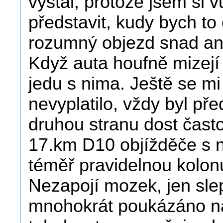
vystál, protože jsem si
představit, kudy bych to
rozumný objezd snad ani
Když auta houfně mizejí 
jedu s nima. Ještě se mi
nevyplatilo, vždy byl př
druhou stranu dost čast
17.km D10 objížděče s n
téměř pravidelnou kolon
Nezapojí mozek, jen slep
mnohokrát poukázáno na