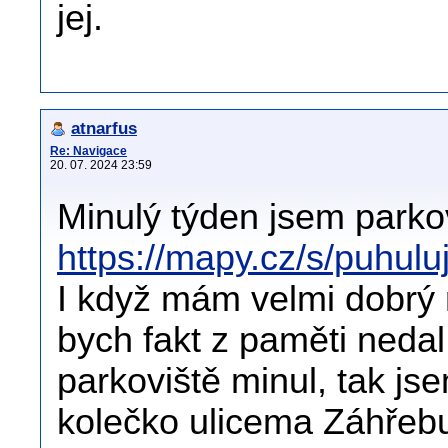
jej.
atnarfus
Re: Navigace
20. 07. 2024 23:59
Minulý týden jsem parko
https://mapy.cz/s/puhulu
I když mám velmi dobrý 
bych fakt z paměti neda
parkoviště minul, tak js
kolečko ulicema Záhřebu 