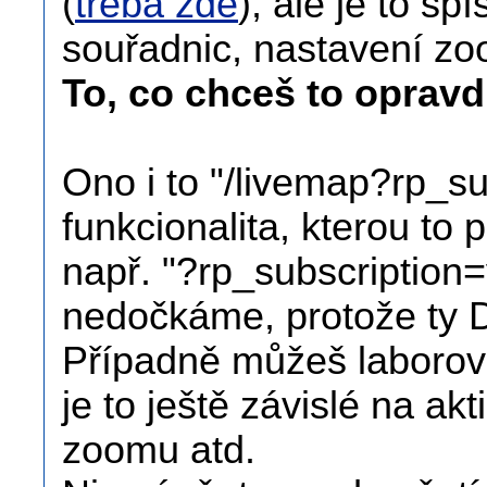
(
třeba zde
), ale je to sp
souřadnic, nastavení zo
To, co chceš to oprav
Ono i to "/livemap?rp_su
funkcionalita, kterou to 
např. "?rp_subscription
nedočkáme, protože ty D
Případně můžeš laborov
je to ještě závislé na ak
zoomu atd.