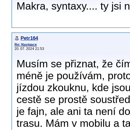
Makra, syntaxy.... ty jsi 
Petr164
Re: Navigace
20. 07. 2024 21:53
Musím se přiznat, že čím
méně je používám, proto
jízdou zkouknu, kde jsou
cestě se prostě soustře
je fajn, ale ani ta není d
trasu. Mám v mobilu a t