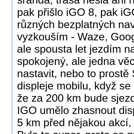
sranda, trasa nešla ani 
pak přišlo iGO 8, pak i
různých bezplatných nav
vyzkouším - Waze, Goog
ale spousta let jezdím 
spokojený, ale jedna vě
nastavit, nebo to prostě
displeje mobilu, když se
že za 200 km bude sjezd 
IGO umělo zhasnout displ
5 km před nějakou akcí, 