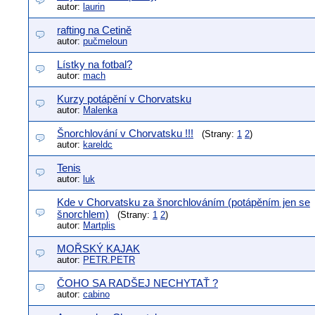
autor:
laurin
rafting na Cetině
autor:
pučmeloun
Lístky na fotbal?
autor:
mach
Kurzy potápění v Chorvatsku
autor:
Malenka
Šnorchlování v Chorvatsku !!!
(Strany:
1
2
)
autor:
kareldc
Tenis
autor:
luk
Kde v Chorvatsku za šnorchlováním (potápěním jen se
šnorchlem)
(Strany:
1
2
)
autor:
Martplis
MOŘSKÝ KAJAK
autor:
PETR.PETR
ČOHO SA RADŠEJ NECHYTAŤ ?
autor:
cabino