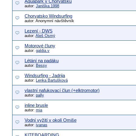
Aquapark v Chorvatsku
autor:
Janiška.1998
Chorvatsko Windsurfing
autor: Anonymní návštěvník
Lezení - DWS
autor:
Aleš Osmý
Motorové čluny
autor:
galdia.v
Létání na padáku
autor:
Bessy
Windsurfing - Jadrija
autor:
Lenka Bartušková
vlastní nafukovací člun (+elktromotor)
autor:
pally
inline brusle
autor:
mia
Vodní vyžití v okolí Omiše
autor:
ivanas
KITEBOARDING