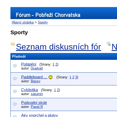
Hlavní stránka
>
Sporty
Sporty
Seznam diskusních fór
N
Předmět
Potápění
(Strany:
1
2
)
autor:
0sarka0
Paddleboard ...
(Strany:
1
2
3
)
autor:
Bessy
Cyklistika
(Strany:
1
2
)
autor:
saturnin
Podvodní skútr
autor:
Pavel.R
Aky snorchel a plutvy