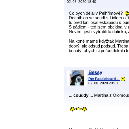
02. 08. 2020 18:40
Co bych dělal v Pelhřimově?
Decathlon se soudí s Lidlem o "t
tu před loni psal eskapádu s pu
S pádlem - ted jsem obejdnal v a
Nevím, jestli vytratili tu dutinku
Na koně máme kdyžtak Martin
dobrý, ale odsud podsud. Třeba 
bohatý, abych si pořád dokola k
Bessy
Re: Paddleboard ...
02. 08. 2020 20:13
...
couddy
... Martina z Olomou