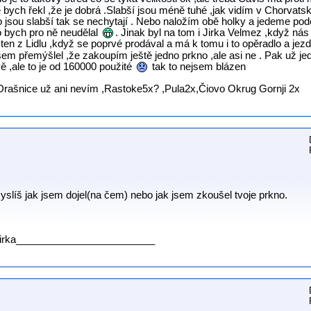
e bych řekl ,že je dobrá .Slabší jsou méně tuhé ,jak vidím v Chorvatsku
o jsou slabší tak se nechytají . Nebo naložím obě holky a jedeme podél
o bych pro ně neudělal
. Jinak byl na tom i Jirka Velmez ,když nás 
n z Lidlu ,když se poprvé prodával a má k tomu i to opěradlo a jezdí
jsem přemýšlel ,že zakoupím ještě jedno prkno ,ale asi ne . Pak už je
 ,ale to je od 160000 použité
tak to nejsem blázen
rašnice už ani nevím ,Rastoke5x? ,Pula2x,Čiovo Okrug Gornji 2x
myslíš jak jsem dojel(na čem) nebo jak jsem zkoušel tvoje prkno.
irka_________________________