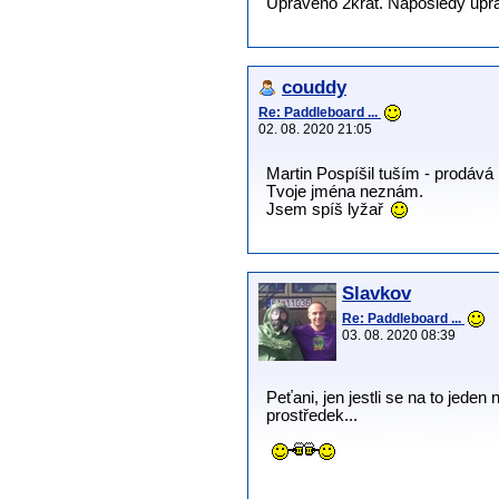
Upraveno 2krát. Naposledy uprav
couddy
Re: Paddleboard ...
02. 08. 2020 21:05
Martin Pospíšil tuším - prodává 
Tvoje jména neznám.
Jsem spíš lyžař
Slavkov
Re: Paddleboard ...
03. 08. 2020 08:39
Peťani, jen jestli se na to jeden
prostředek...