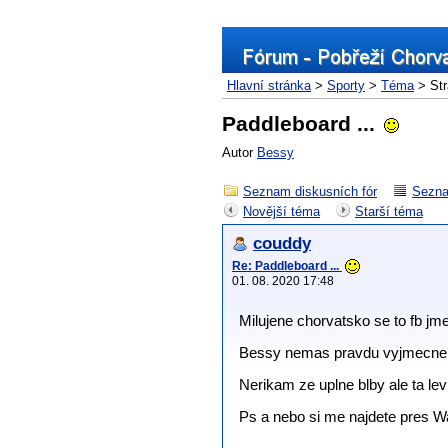
Hlavní stránka
>
Sporty
>
Téma
> Str
Paddleboard ...
Autor
Bessy
Seznam diskusních fór
Sezna
Novější téma
Starší téma
couddy
Re: Paddleboard ...
01. 08. 2020 17:48
Milujene chorvatsko se to fb jm
Bessy nemas pravdu vyjmecne. Zr
Nerikam ze uplne blby ale ta le
Ps a nebo si me najdete pres W