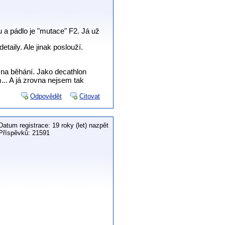
u a pádlo je "mutace" F2. Já už
taily. Ale jinak poslouží.
 na běhání. Jako decathlon
... A já zrovna nejsem tak
Odpovědět
Citovat
Datum registrace: 19 roky (let) nazpět
Příspěvků: 21591