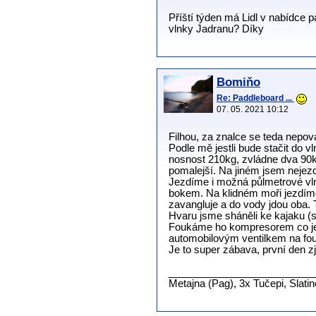
Příští týden má Lidl v nabídce 
vlnky Jadranu? Díky
Bomiňo
Re: Paddleboard ...
07. 05. 2021 10:12
Filhou, za znalce se teda nepov
Podle mě jestli bude stačit do 
nosnost 210kg, zvládne dva 90kg
pomalejší. Na jiném jsem nejezd
Jezdíme i možná půlmetrové vlny
bokem. Na klidném moři jezdíme 
zavangluje a do vody jdou oba. T
Hvaru jsme sháněli ke kajaku (
Foukáme ho kompresorem co je 
automobilovým ventilkem na f
Je to super zábava, první den zj
__________________________
Metajna (Pag), 3x Tučepi, Slati