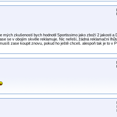
 mých zkušeností bych hodnotil Sportissimo jako zboží 2 jakosti a 
zase se v obojím skvěle reklamuje. Nic neřeší, žádná reklamační lhůta
musíš zase koupit znovu, pokud ho ještě chceš. alespoň tak je to v 