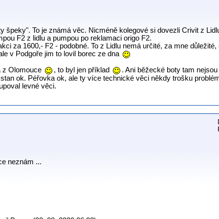
y špeky". To je známá věc. Nicméně kolegové si dovezli Crivit z Lidl
mpou F2 z lidlu a pumpou po reklamaci origo F2.
kci za 1600,- F2 - podobné. To z Lidlu nemá určité, za mne důležité, de
, ale v Podgoře jim to lovil borec ze dna
a z Olomouce
, to byl jen příklad
. Ani běžecké boty tam nejsou
stan ok. Péřovka ok, ale ty více technické věci někdy trošku problém
upoval levné věci.
ce neznám ...