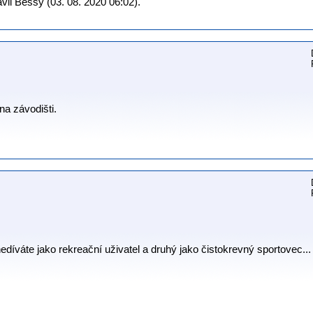
il Bessy (03. 08. 2020 06:02).
na závodišti.
 nedíváte jako rekreační uživatel a druhý jako čistokrevný sportovec...