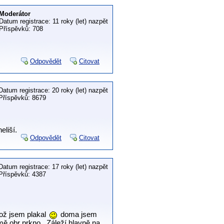
Moderátor
Datum registrace: 11 roky (let) nazpět
Příspěvků: 708
Odpovědět
Citovat
Datum registrace: 20 roky (let) nazpět
Příspěvků: 8679
eliší.
Odpovědět
Citovat
Datum registrace: 17 roky (let) nazpět
Příspěvků: 4387
což jsem plakal
doma jsem
 mě obr prkno . Záleží hlavně na