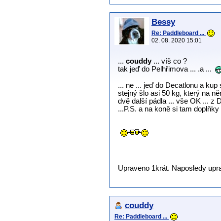
Bessy
Re: Paddleboard ...
02. 08. 2020 15:01
...
couddy
... víš co ?
tak jeď do Pelhřimova ... .a ...
... ne ... jeď do Decatlonu a kup
stejný šlo asi 50 kg, který na n
dvě další pádla ... vše OK ... z D
...P.S. a na koně si tam doplňky 
Upraveno 1krát. Naposledy uprav
couddy
Re: Paddleboard ...