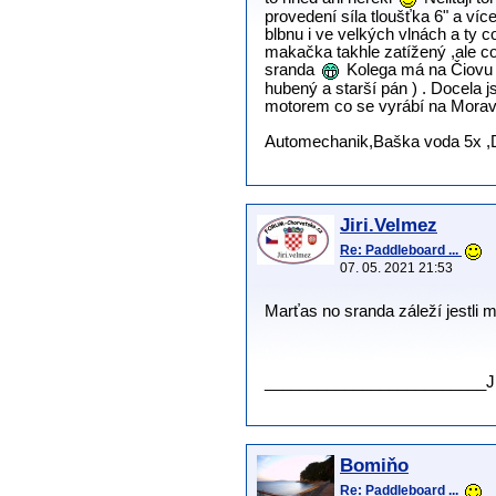
provedení síla tloušťka 6" a víc
blbnu i ve velkých vlnách a ty c
makačka takhle zatížený ,ale c
sranda
Kolega má na Čiovu te
hubený a starší pán ) . Docela 
motorem co se vyrábí na Moravě
Automechanik,Baška voda 5x ,D
Jiri.Velmez
Re: Paddleboard ...
07. 05. 2021 21:53
Marťas no sranda záleží jestli 
.
.
_________________________J
Bomiňo
Re: Paddleboard ...