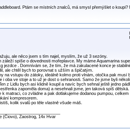
paddleboard. Ptám se místních znalců, má smysl přemýšlet o koupi? N
ažuju, ale něco jsem s tím najel, myslím, že už 3 sezóny.
vln záleží spíše o dovednosti mořeplavce. My máme Aquamarina supert
 jezdce . Domnívám se, že tím, že má zakulacené konce je stabilněj
il, ale chtěl bych to porovnat s užším a špičatým.
 na vstupu do zátoky, ideálně kolmo proti vlnám, otočka pak musí být
i oba ve stoje a to už je dost o sehranosti. Samo že jsme byli několi
en z Lidlu bych asi klidně koupil a navíc bych sehnal ještě jedno pá
sestřenka zapoměla doma) a nesehnali jsme, jen taková spíš dětská.
k matraci, co zvládne a pak dotlakujeme dodanou pumpou, celkem
oukání kompresorem.
istíš, kolik svalů po těle vlastně všude máš.
__________________________
ne (Čiovo), Zaostrog, 14x Hvar