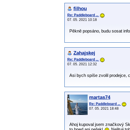
filhou
Re: Paddleboard ...
07. 05. 2021 10:18
Pěkně popsáno, budu sosat info
Zahajskej
Re: Paddleboard ...
07. 05. 2021 12:32
Asi bych spíše zvolil prodejce, 
martas74
Re: Paddleboard ...
07. 05. 2021 18:48
Ahoj kupoval jsem značkový Ski
to hned ani neřekl
Nelituji t