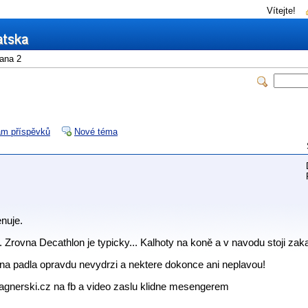
Vítejte!
ana 2
m příspěvků
Nové téma
enuje.
ovna Decathlon je typicky... Kalhoty na koně a v navodu stoji zakaz
vna padla opravdu nevydrzi a nektere dokonce ani neplavou!
agnerski.cz na fb a video zaslu klidne mesengerem