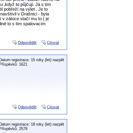
 ,když to půjčují. Já s tím
 pobřeží na výlet . Je to
navštívil v Drašnici - byla
 v zátoce stačí mu to ( je
dině to s tím spalovacím
Odpovědět
Citovat
Datum registrace: 15 roky (let) nazpět
Příspěvků: 1621
Odpovědět
Citovat
Datum registrace: 18 roky (let) nazpět
Příspěvků: 2579