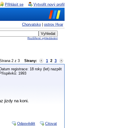
Přihlásit se
Vytvořit nový profil
Chorvatsko
|
ostrov Hvar
Rozšířené vyhledávání
Strana 2 z 3
Strany:
1
2
3
Datum registrace: 18 roky (let) nazpět
Příspěvků: 1993
 jizdy na koni.
Odpovědět
Citovat