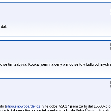
 dál.
co se tím zabývá. Koukal jsem na ceny a moc se to v Lidlu od jiných n
fo [
shop.snowboardel.cz
] v té době 7/2017 jsem za to dal 15500kč 
oho je to takový střed co se týká velikosti ok ,ale třeba Čavis má proti