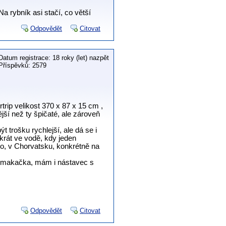
a rybník asi stačí, co větší
Odpovědět
Citovat
Datum registrace: 18 roky (let) nazpět
Příspěvků: 2579
rip velikost 370 x 87 x 15 cm ,
ší než ty špičaté, ale zároveň
 trošku rychlejší, ale dá se i
krát ve vodě, kdy jeden
dlo, v Chorvatsku, konkrétně na
 makačka, mám i nástavec s
Odpovědět
Citovat