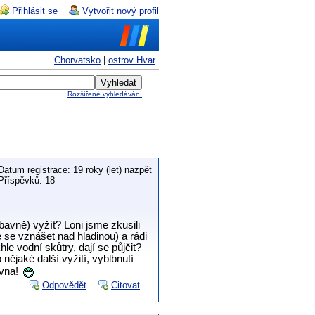
Přihlásit se
Vytvořit nový profil
Chorvatsko
|
ostrov Hvar
Rozšířené vyhledávání
Datum registrace: 19 roky (let) nazpět
Příspěvků: 18
avně) vyžít? Loni jsme zkusili
e se vznášet nad hladinou) a rádi
e vodní skůtry, dají se půjčit?
nějaké další vyžití, vyblbnutí
rvna!
Odpovědět
Citovat