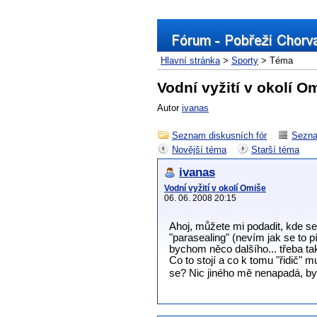
Hlavní stránka
>
Sporty
> Téma
Vodní vyžití v okolí O
Autor
ivanas
Seznam diskusních fór
Sezna
Novější téma
Starší téma
ivanas
Vodní vyžití v okolí Omiše
06. 06. 2008 20:15
Ahoj, můžete mi podadit, kde se
"parasealing" (nevím jak se to p
bychom něco dalšího... třeba tak
Co to stojí a co k tomu "řidič" 
se? Nic jiného mě nenapadá, by