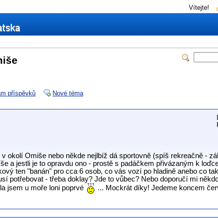
Vítejte!
miše
m příspěvků
Nové téma
 v okolí Omiše nebo někde nejlbíž dá sportovně (spíš rekreačně - záb
íše a jestli je to opravdu ono - prostě s padáčkem přivázaným k loďc
ový ten "banán" pro cca 6 osob, co vás vozí po hladině anebo co takhl
musí potřebovat - třeba doklay? Jde to vůbec? Nebo doporučí mi někdo 
la jsem u moře loni poprvé
... Mockrát díky! Jedeme koncem če