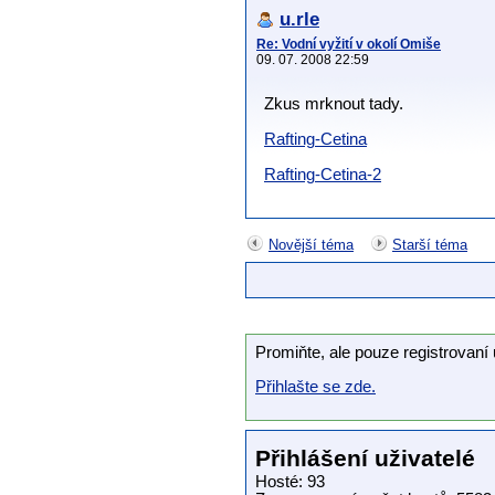
u.rle
Re: Vodní vyžití v okolí Omiše
09. 07. 2008 22:59
Zkus mrknout tady.
Rafting-Cetina
Rafting-Cetina-2
Novější téma
Starší téma
Promiňte, ale pouze registrovaní 
Přihlašte se zde.
Přihlášení uživatelé
Hosté: 93