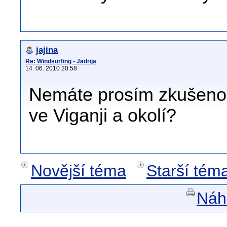
jajina
Re: Windsurfing - Jadrija
14. 06. 2010 20:58
Nemáte prosím zkušenos
ve Viganji a okolí?
Novější téma
Starší tém
Náhl