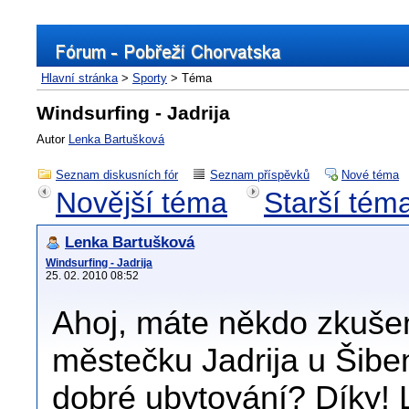
Hlavní stránka
>
Sporty
> Téma
Windsurfing - Jadrija
Autor
Lenka Bartušková
Seznam diskusních fór
Seznam příspěvků
Nové téma
Novější téma
Starší tém
Lenka Bartušková
Windsurfing - Jadrija
25. 02. 2010 08:52
Ahoj, máte někdo zkušen
městečku Jadrija u Šibe
dobré ubytování? Díky!