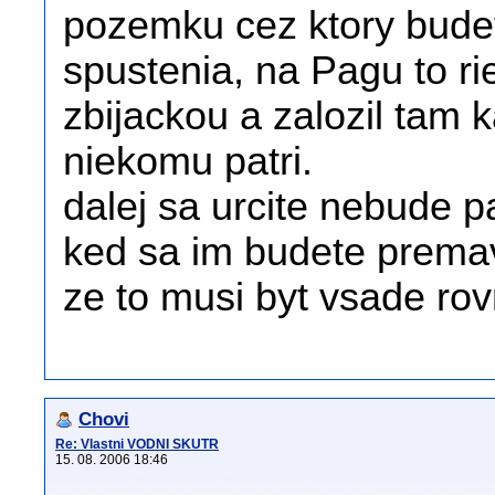
pozemku cez ktory bude
spustenia, na Pagu to rie
zbijackou a zalozil ta
niekomu patri.
dalej sa urcite nebude p
ked sa im budete premav
ze to musi byt vsade ro
Chovi
Re: Vlastni VODNI SKUTR
15. 08. 2006 18:46