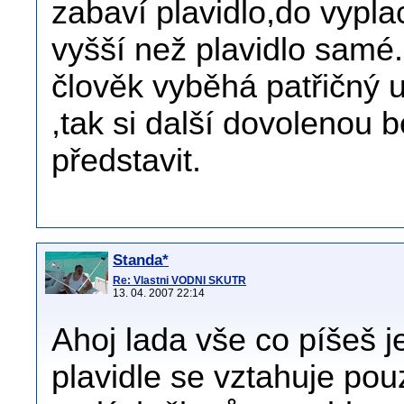
zabaví plavidlo,do vypla
vyšší než plavidlo samé
člověk vyběhá patřičný 
,tak si další dovolenou 
představit.
Standa*
Re: Vlastni VODNI SKUTR
13. 04. 2007 22:14
Ahoj lada vše co píšeš 
plavidle se vztahuje pou