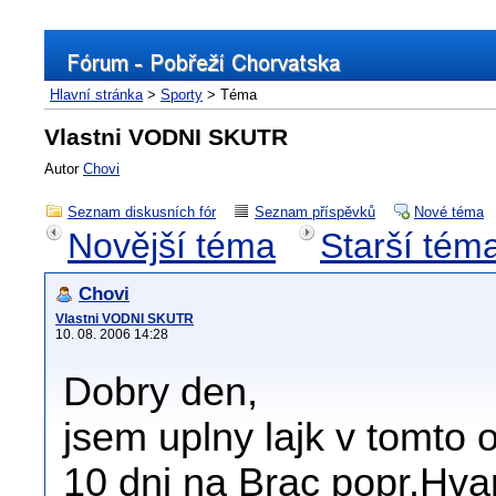
Hlavní stránka
>
Sporty
> Téma
Vlastni VODNI SKUTR
Autor
Chovi
Seznam diskusních fór
Seznam příspěvků
Nové téma
Novější téma
Starší tém
Chovi
Vlastni VODNI SKUTR
10. 08. 2006 14:28
Dobry den,
jsem uplny lajk v tomto 
10 dni na Brac popr.Hva