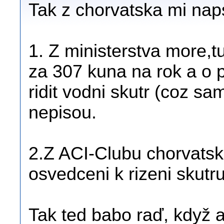
Tak z chorvatska mi naps
1. Z ministerstva more,tur
za 307 kuna na rok a o
ridit vodni skutr (coz 
nepisou.
2.Z ACI-Clubu chorvatska
osvedceni k rizeni skutru
Tak ted babo raď, když a