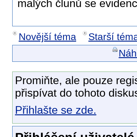
malých člunů se eviden
Novější téma
Starší tém
Náhl
Promiňte, ale pouze regi
přispívat do tohoto disku
Přihlašte se zde.