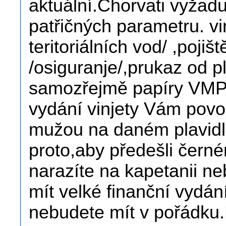
aktuální.Chorvati vyžaduj
patřičných parametru. vi
teritoriálních vod/ ,pojiš
/osiguranje/,prukaz od p
samozřejmě papíry VMP /
vydání vinjety Vám povol
mužou na daném plavidle-
proto,aby předešli čern
narazíte na kapetanii ne
mít velké finanční vydá
nebudete mít v pořádku.