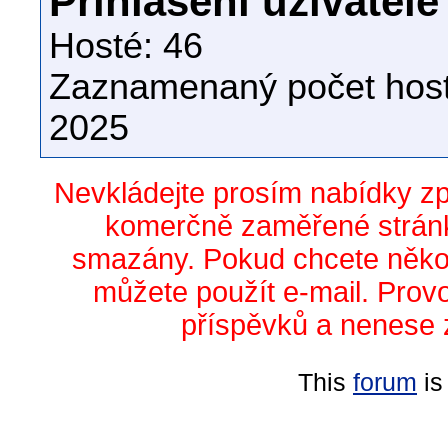
Přihlášení uživatelé
Hosté: 46
Zaznamenaný počet host
2025
Nevkládejte prosím nabídky z
komerčně zaměřené stránk
smazány. Pokud chcete něko
můžete použít e-mail. Prov
příspěvků a nenese 
This
forum
is