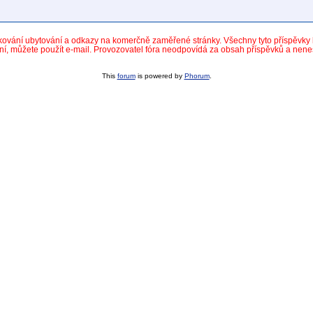
dkování ubytování a odkazy na komerčně zaměřené stránky. Všechny tyto příspěvk
ní, můžete použít e-mail. Provozovatel fóra neodpovídá za obsah příspěvků a nen
This
forum
is powered by
Phorum
.