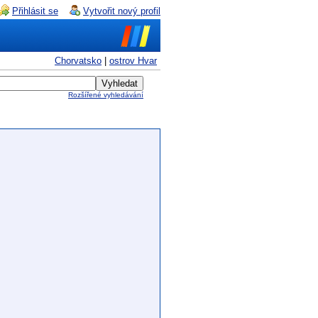
Přihlásit se
Vytvořit nový profil
Chorvatsko
|
ostrov Hvar
Rozšířené vyhledávání