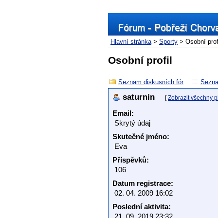
Hlavní stránka
>
Sporty
> Osobní prof
Osobní profil
Seznam diskusních fór
Sezna
saturnin
[
Zobrazit všechny p
Email:
Skrytý údaj
Skutečné jméno:
Eva
Příspěvků:
106
Datum registrace:
02. 04. 2009 16:02
Poslední aktivita:
21. 09. 2019 23:32