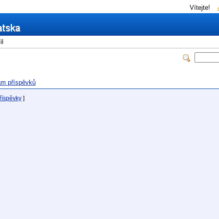
Vítejte!
il
m příspěvků
říspěvky
]