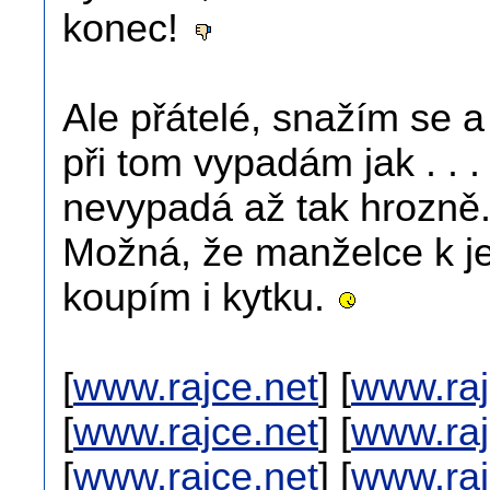
konec!
Ale přátelé, snažím se a
při tom vypadám jak . . .
nevypadá až tak hrozně
Možná, že manželce k je
koupím i kytku.
[
www.rajce.net
] [
www.raj
[
www.rajce.net
] [
www.raj
[
www.rajce.net
] [
www.raj