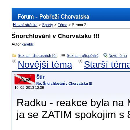
Hlavní stránka
>
Sporty
>
Téma
> Strana 2
Šnorchlování v Chorvatsku !!!
Autor
kareldc
Seznam diskusních fór
Seznam příspěvků
Nové téma
Novější téma
Starší tém
Štír
Re: Šnorchlování v Chorvatsku !!!
10. 05. 2013 12:39
Radku - reakce byla na M
ja se ZATIM spokojim s 8