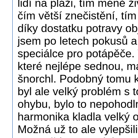
lidí na pláži, tím méně 
čím větší znečistění, tí
díky dostatku potravy ob
jsem po letech pokusů a
speciálce pro potápěče. V
které nejlépe sednou, m
šnorchl. Podobný tomu k
byl ale velký problém s 
ohybu, bylo to nepohodl
harmonika kladla velký 
Možná už to ale vylepšili