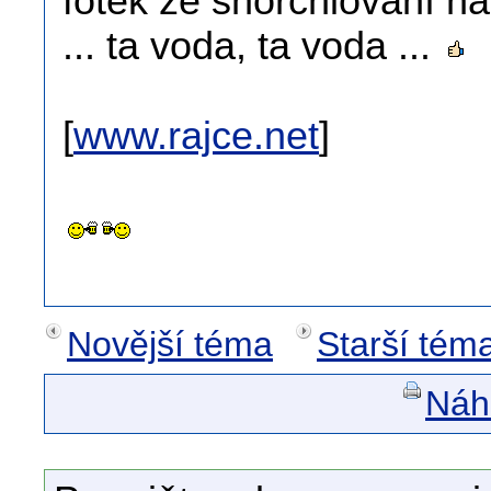
fotek ze šnorchlování na
... ta voda, ta voda ...
[
www.rajce.net
]
Novější téma
Starší tém
Náhl