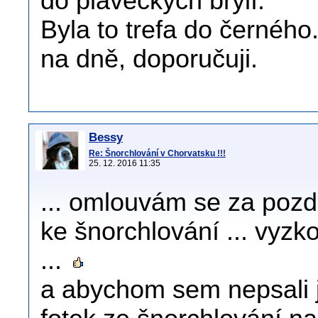
do plaveckých brýlí.
Byla to trefa do černéh
na dně, doporučuji.
Bessy
Re: Šnorchlování v Chorvatsku !!!
25. 12. 2016 11:35
... omlouvám se za pozdn
ke šnorchlování ... vyz
...
a abychom sem nepsali j