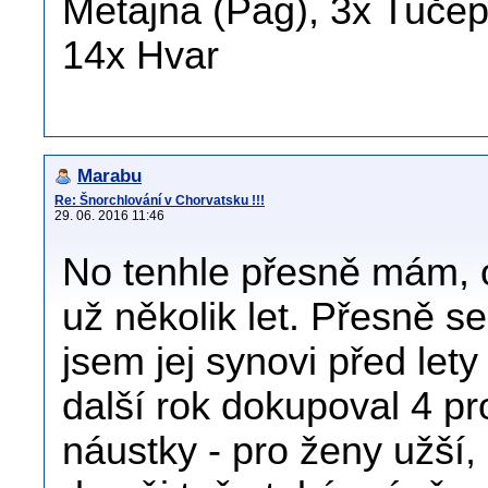
Metajna (Pag), 3x Tučepi
14x Hvar
Marabu
Re: Šnorchlování v Chorvatsku !!!
29. 06. 2016 11:46
No tenhle přesně mám, op
už několik let. Přesně se
jsem jej synovi před let
další rok dokupoval 4 pr
náustky - pro ženy užší,