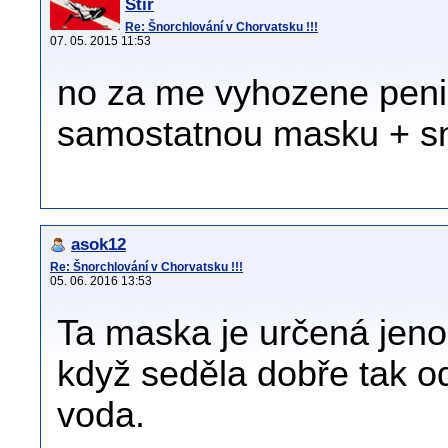
Štír
Re: Šnorchlování v Chorvatsku !!!
07. 05. 2015 11:53
no za me vyhozene penize
samostatnou masku + sno
asok12
Re: Šnorchlování v Chorvatsku !!!
05. 06. 2016 13:53
Ta maska je určená jeno
když seděla dobře tak o
voda.