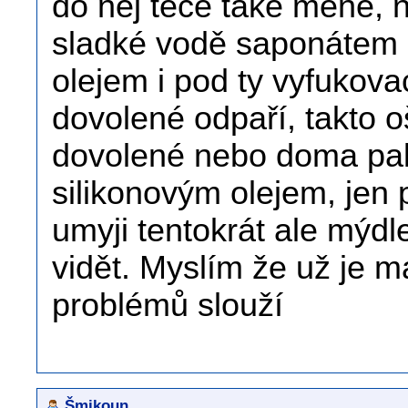
do něj teče také méně, 
sladké vodě saponátem 
olejem i pod ty vyfukovací
dovolené odpaří, takto oš
dovolené nebo doma pak
silikonovým olejem, jen 
umyji tentokrát ale mýdl
vidět. Myslím že už je m
problémů slouží
Šmikoun