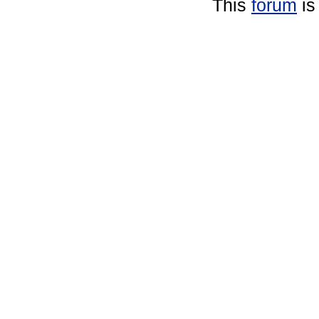
This
forum
is