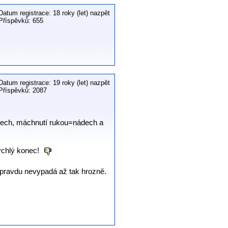
Datum registrace: 18 roky (let) nazpět
Příspěvků: 655
Datum registrace: 19 roky (let) nazpět
Příspěvků: 2087
ádech, máchnutí rukou=nádech a
rychlý konec!
ň opravdu nevypadá až tak hrozně.