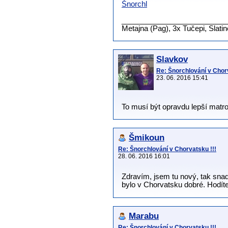
Šnorchl
__________________________
Metajna (Pag), 3x Tučepi, Slati
Slavkov
Re: Šnorchlování v Chorv
23. 06. 2016 15:41
To musí být opravdu lepší matro
Šmikoun
Re: Šnorchlování v Chorvatsku !!!
28. 06. 2016 16:01
Zdravím, jsem tu nový, tak snad
bylo v Chorvatsku dobré. Hodíte
Marabu
Re: Šnorchlování v Chorvatsku !!!