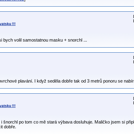
atsku !!!
i bych volil samostatnou masku + snorchl ...
vrchové plavání. I když seděla dobře tak od 3 metrů ponoru se nabír
atsku !!!
i šnorchl po tom co mě stará výbava dosluhuje. Maličko jsem si připl
it dobře.