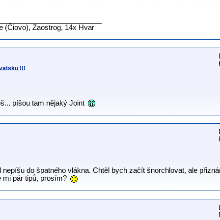
__________________________
ne (Čiovo), Zaostrog, 14x Hvar
atsku !!!
š... píšou tam nějaký Joint
 nepíšu do špatného vlákna. Chtěl bych začít šnorchlovat, ale přizn
 mi pár tipů, prosím?