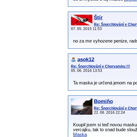
Štír
Re: Šnorchlování v Chorv
07. 05. 2015 11:53
no za me vyhozene penize, rads
asok12
Re: Šnorchlování v Chorvatsku !!!
05. 06. 2016 13:53
Ta maska je určená jenom na po
Bomiňo
Re: Šnorchlování v Chorv
22. 06. 2016 22:24
Koupil jsem si teď novou masku 
vercajku, tak to snad bude slouž
Maska