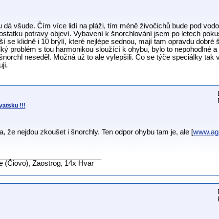
 dá všude. Čím více lidí na pláži, tím méně živočichů bude pod vodou
ostatku potravy objeví. Vybavení k šnorchlování jsem po letech pok
í se klidně i 10 brýlí, které nejlépe sednou, mají tam opravdu dobré 
lký problém s tou harmonikou sloužící k ohybu, bylo to nepohodlné a
šnorchl neseděl. Možná už to ale vylepšili. Co se týče speciálky tak 
ji.
atsku !!!
, že nejdou zkoušet i šnorchly. Ten odpor ohybu tam je, ale [
www.ag
__________________________
ne (Čiovo), Zaostrog, 14x Hvar