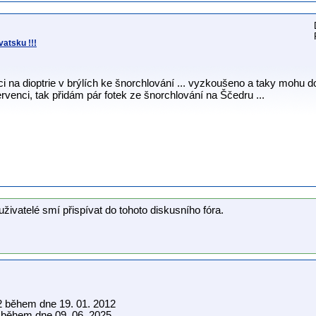
atsku !!!
i na dioptrie v brýlích ke šnorchlování ... vyzkoušeno a taky mohu do
venci, tak přidám pár fotek ze šnorchlování na Ščedru ...
uživatelé smí přispívat do tohoto diskusního fóra.
2 během dne 19. 01. 2012
během dne 09. 06. 2025