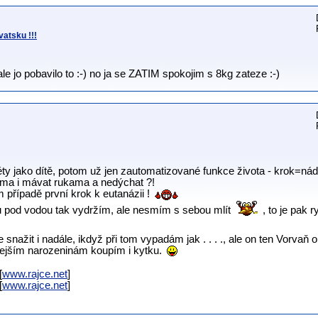
atsku !!!
e jo pobavilo to :-) no ja se ZATIM spokojim s 8kg zateze :-)
léty jako dítě, potom už jen zautomatizované funkce života - krok=n
ama i mávat rukama a nedýchat ?!
m případě první krok k eutanázii !
pod vodou tak vydržím, ale nesmím s sebou mlít
, to je pak 
 snažit i nadále, ikdyž při tom vypadám jak . . . ., ale on ten Vorva
řejším narozeninám koupím i kytku.
[
www.rajce.net
]
[
www.rajce.net
]