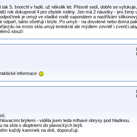
tak 5. šnorchl v řadě, už několik let. Přesně sedí, dobře se vyfukuje, 
lší rok dokupoval 4 pro zbytek rodiny. Jen má 2 náustky - pro ženy už
 odpočinek je omyji ve sladké vodě saponátem a nastříkám silikonov
ené odpaří, takto ošetřuji i brýle. Po umytí - na dovolené nebo doma p
říjezdu na místo skla umyji tentokrát ale mýdlem zevnitř i zvenčí,aby
blémů slouží
praktické informace
ií.
hlovacími brýlemi - viděla jsem leda mlhavé obrysy pod hladinou.
 na skla s dioptriemi do plaveckých brýlí.
vidím každý kamínek na dně, doporučuji.