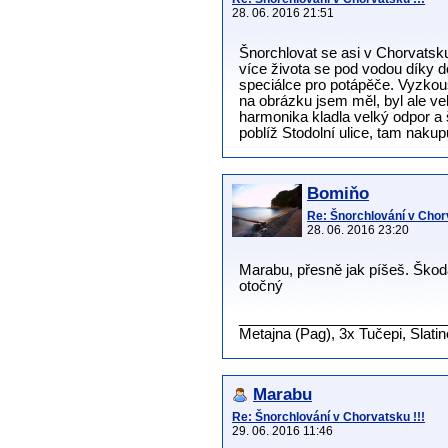
28. 06. 2016 21:51
Šnorchlovat se asi v Chorvatsku
více života se pod vodou díky d
speciálce pro potápěče. Vyzkouš
na obrázku jsem měl, byl ale ve
harmonika kladla velký odpor a 
poblíž Stodolní ulice, tam nakupu
Bomiňo
Re: Šnorchlování v Chorv
28. 06. 2016 23:20
Marabu, přesně jak píšeš. Škoda
otočný
__________________________
Metajna (Pag), 3x Tučepi, Slati
Marabu
Re: Šnorchlování v Chorvatsku !!!
29. 06. 2016 11:46