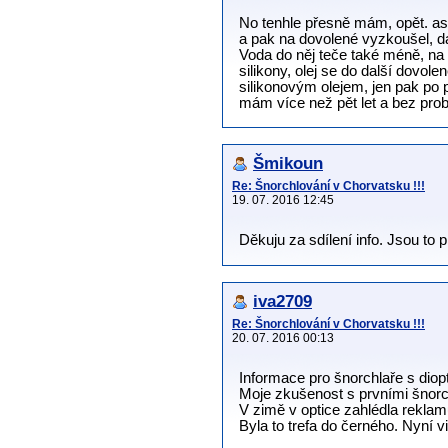
No tenhle přesně mám, opět. asi 
a pak na dovolené vyzkoušel, da
Voda do něj teče také méně, na
silikony, olej se do další dovol
silikonovým olejem, jen pak po p
mám více než pět let a bez pro
Šmikoun
Re: Šnorchlování v Chorvatsku !!!
19. 07. 2016 12:45
Děkuju za sdílení info. Jsou to 
iva2709
Re: Šnorchlování v Chorvatsku !!!
20. 07. 2016 00:13
Informace pro šnorchlaře s dioptr
Moje zkušenost s prvními šnorc
V zimě v optice zahlédla reklamu
Byla to trefa do černého. Nyní 