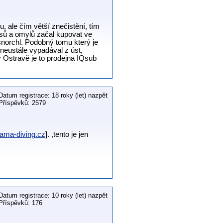
, ale čím větší znečistění, tím
usů a omylů začal kupovat ve
šnorchl. Podobný tomu který je
 neustále vypadával z úst,
v Ostravě je to prodejna IQsub
Datum registrace: 18 roky (let) nazpět
Příspěvků: 2579
ama-diving.cz
]. ,tento je jen
Datum registrace: 10 roky (let) nazpět
Příspěvků: 176