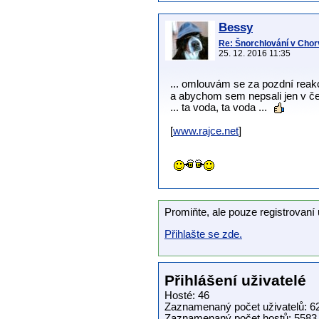
Bessy
Re: Šnorchlování v Chorv
25. 12. 2016 11:35
... omlouvám se za pozdní reakc
a abychom sem nepsali jen v čer
... ta voda, ta voda ...
[
www.rajce.net
]
Promiňte, ale pouze registrovaní 
Přihlašte se zde.
Přihlášení uživatelé
Hosté: 46
Zaznamenaný počet uživatelů: 6
Zaznamenaný počet hostů: 5583 