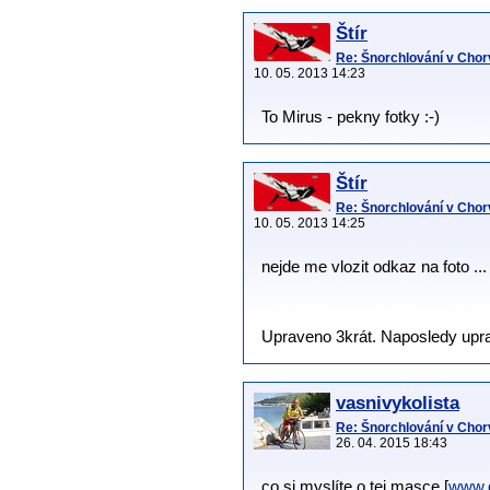
Štír
Re: Šnorchlování v Chorv
10. 05. 2013 14:23
To Mirus - pekny fotky :-)
Štír
Re: Šnorchlování v Chorv
10. 05. 2013 14:25
nejde me vlozit odkaz na foto ...
Upraveno 3krát. Naposledy upravi
vasnivykolista
Re: Šnorchlování v Chorv
26. 04. 2015 18:43
co si myslíte o tej masce [
www.d