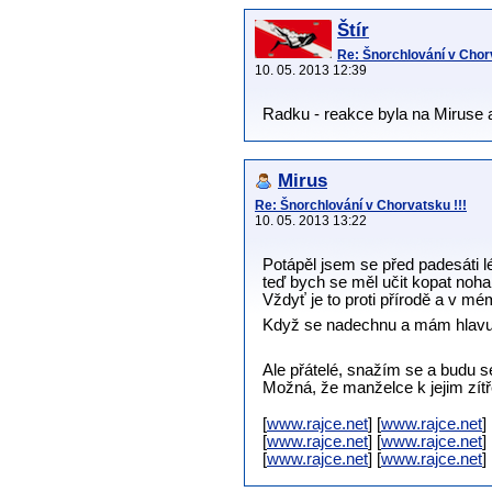
Štír
Re: Šnorchlování v Chorv
10. 05. 2013 12:39
Radku - reakce byla na Miruse al
Mirus
Re: Šnorchlování v Chorvatsku !!!
10. 05. 2013 13:22
Potápěl jsem se před padesáti 
teď bych se měl učit kopat noh
Vždyť je to proti přírodě a v mé
Když se nadechnu a mám hlavu 
Ale přátelé, snažím se a budu se
Možná, že manželce k jejim zít
[
www.rajce.net
] [
www.rajce.net
] 
[
www.rajce.net
] [
www.rajce.net
] 
[
www.rajce.net
] [
www.rajce.net
]