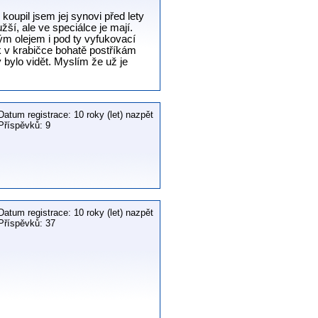
koupil jsem jej synovi před lety
ší, ale ve speciálce je mají.
ým olejem i pod ty vyfukovací
ak v krabičce bohatě postříkám
 bylo vidět. Myslím že už je
Datum registrace: 10 roky (let) nazpět
Příspěvků: 9
Datum registrace: 10 roky (let) nazpět
Příspěvků: 37