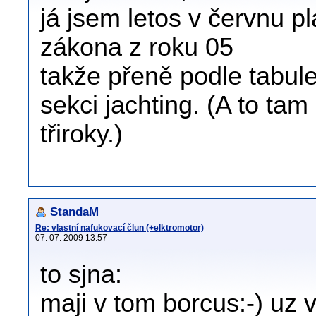
já jsem letos v červnu p
zákona z roku 05
takže přeně podle tabule
sekci jachting. (A to t
třiroky.)
StandaM
Re: vlastní nafukovací člun (+elktromotor)
07. 07. 2009 13:57
to sjna:
maji v tom borcus:-) uz