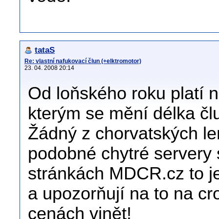
tataS
Re: vlastní nafukovací člun (+elktromotor)
23. 04. 2008 20:14
Od loňského roku platí n
kterým se mění délka čl
Žádný z chorvatských lemp
podobné chytré servery s
stránkách MDCR.cz to j
a upozorňují na to na cr
cenách vinět!