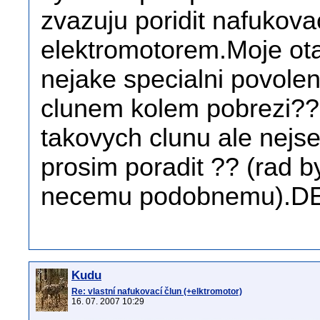
zvazuju poridit nafukov
elektromotorem.Moje otaz
nejake specialni povole
clunem kolem pobrezi??M
takovych clunu ale nejse
prosim poradit ?? (rad 
necemu podobnemu).D
Kudu
Re: vlastní nafukovací člun (+elktromotor)
16. 07. 2007 10:29