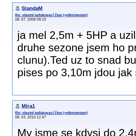
StandaM
Re: vlastní nafukovací člun (+elktromotor)
08. 07. 2009 09:15
ja mel 2,5m + 5HP a uzil
druhe sezone jsem ho pr
clunu).Ted uz to snad bu
pises po 3,10m jdou jak sl
Míra1
Re: vlastní nafukovací člun (+elktromotor)
08. 03. 2010 12:47
My jsme se kdysi do 2,