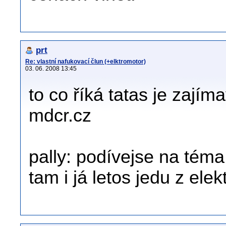
prt
Re: vlastní nafukovací člun (+elktromotor)
03. 06. 2008 13:45
to co říká tatas je zají
mdcr.cz
pally: podívejse na téma 
tam i já letos jedu z el