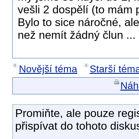
vešli 2 dospělí (to mám 
Bylo to sice náročné, al
než nemít žádný člun ...
Novější téma
Starší tém
Náhl
Promiňte, ale pouze regi
přispívat do tohoto disku