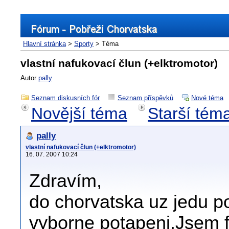
Hlavní stránka
>
Sporty
> Téma
vlastní nafukovací člun (+elktromotor)
Autor
pally
Seznam diskusních fór
Seznam příspěvků
Nové téma
Novější téma
Starší tém
pally
vlastní nafukovací člun (+elktromotor)
16. 07. 2007 10:24
Zdravím,
do chorvatska uz jedu p
vyborne potapeni.Jsem f