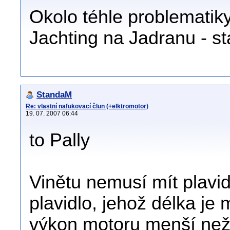
Okolo téhle problematik
Jachting na Jadranu - sta
StandaM
Re: vlastní nafukovací člun (+elktromotor)
19. 07. 2007 06:44
to Pally
Vinětu nemusí mít plavidl
plavidlo, jehož délka j
výkon motoru menší ne