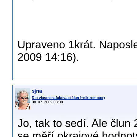
Upraveno 1krát. Naposle
2009 14:16).
sjna
Re: vlastní nafukovací člun (+elktromotor)
08. 07. 2009 08:08
Jo, tak to sedí. Ale člu
se měří okrajové hodnoty