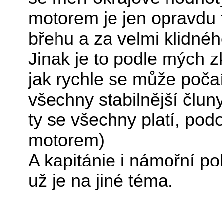
motorem je jen opravdu 
břehu a za velmi klidné
Jinak je to podle mých 
jak rychle se může počaí
všechny stabilnější člu
ty se všechny platí, pod
motorem)
A kapitánie i námořní pol
už je na jiné téma.