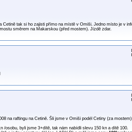
na Cetině tak si ho zajisti přímo na místě v Omiši. Jedno místo je v inf
ně mostu směrem na Makarskou (před mostem). Jízdě zdar.
N
08 na raftingu na Cetině. Šli jsme v Omiši podél Cetiny (za mostem)
 /osobu, byli jsme 3+dítě, tak nám nabídli slevu 150 kn a dítě 100.