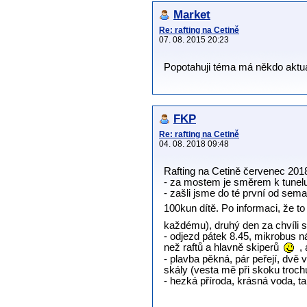
Market
Re: rafting na Cetině
07. 08. 2015 20:23
Popotahuji téma má někdo aktuál
FKP
Re: rafting na Cetině
04. 08. 2018 09:48
Rafting na Cetině červenec 201
- za mostem je směrem k tunel
- zašli jsme do té první od se
100kun dítě. Po informaci, že t
každému), druhý den za chvíli 
- odjezd pátek 8.45, mikrobus n
než raftů a hlavně skiperů
, 
- plavba pěkná, pár peřejí, dvě 
skály (vesta mě při skoku troch
- hezká příroda, krásná voda, t