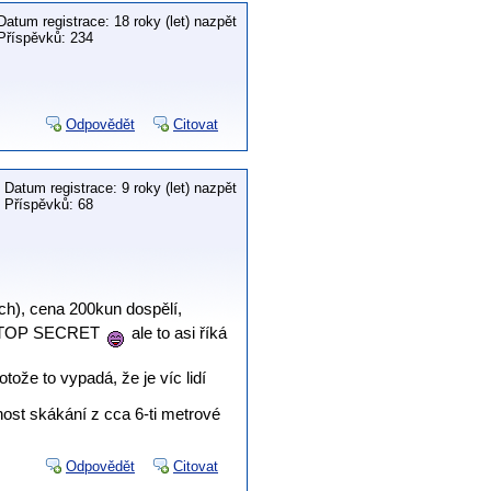
Datum registrace: 18 roky (let) nazpět
Příspěvků: 234
Odpovědět
Citovat
Datum registrace: 9 roky (let) nazpět
Příspěvků: 68
ch), cena 200kun dospělí,
a je TOP SECRET
ale to asi říká
ože to vypadá, že je víc lidí
nost skákání z cca 6-ti metrové
Odpovědět
Citovat