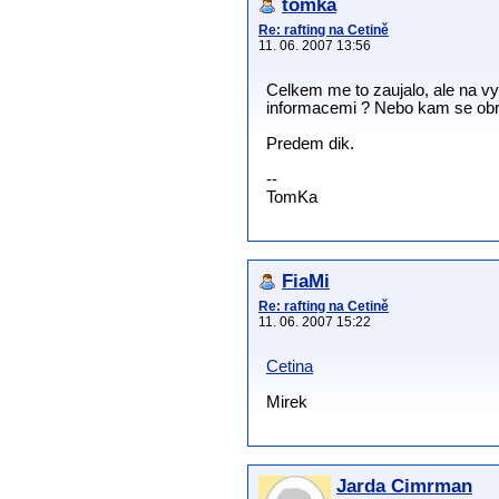
tomka
Re: rafting na Cetině
11. 06. 2007 13:56
Celkem me to zaujalo, ale na v
informacemi ? Nebo kam se obrat
Predem dik.
--
TomKa
FiaMi
Re: rafting na Cetině
11. 06. 2007 15:22
Cetina
Mirek
Jarda Cimrman