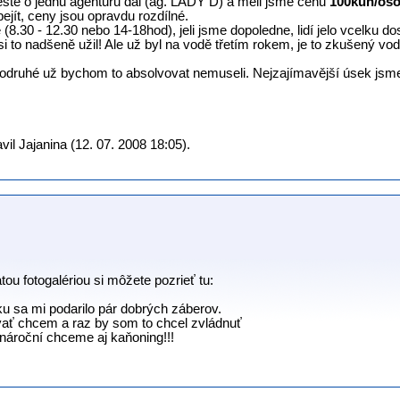
eště o jednu agenturu dál (ag. LADY D) a měli jsme cenu
100kun/oso
bejít, ceny jsou opravdu rozdílné.
8.30 - 12.30 nebo 14-18hod), jeli jsme dopoledne, lidí jelo vcelku dos
n si to nadšeně užil! Ale už byl na vodě třetím rokem, je to zkušený vod
 podruhé už bychom to absolvovat nemuseli. Nejzajímavější úsek jsme
il Jajanina (12. 07. 2008 18:05).
tou fotogalériou si môžete pozrieť tu:
u sa mi podarilo pár dobrých záberov.
ovať chcem a raz by som to chcel zvládnuť
nároční chceme aj kaňoning!!!