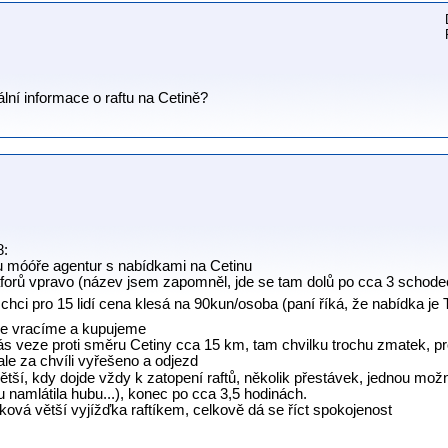
ní informace o raftu na Cetině?
8:
u móóře agentur s nabídkami na Cetinu
maforů vpravo (název jsem zapomněl, jde se tam dolů po cca 3 schode
o chci pro 15 lidí cena klesá na 90kun/osoba (paní říká, že nabídk
se vracíme a kupujeme
ás veze proti směru Cetiny cca 15 km, tam chvilku trochu zmatek, prot
ale za chvíli vyřešeno a odjezd
větší, kdy dojde vždy k zatopení raftů, několik přestávek, jednou mož
u namlátila hubu...), konec po cca 3,5 hodinách.
aková větší vyjížďka raftíkem, celkově dá se říct spokojenost