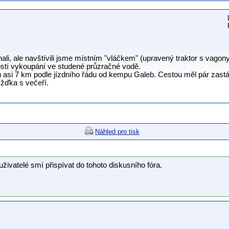
ali, ale navštívili jsme místním "vláčkem" (upravený traktor s vago
stí vykoupání ve studené průzračné vodě.
u asi 7 km podle jízdního řádu od kempu Galeb. Cestou měl pár zast
ížďka s večeří.
Náhled pro tisk
uživatelé smí přispívat do tohoto diskusního fóra.