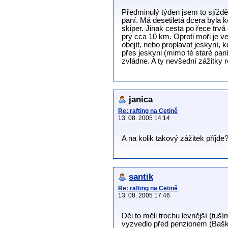
Předminulý týden jsem to sjížděl
paní. Má desetiletá dcera byla 
skiper. Jinak cesta po řece trvá
prý cca 10 km. Oproti moři je 
obejít, nebo proplavat jeskyní,
přes jeskyni (mimo té staré pan
zvládne. A ty nevšední zážitky r
janica
Re: rafting na Cetině
13. 08. 2005 14:14
A na kolik takový zážitek příjde
santik
Re: rafting na Cetině
13. 08. 2005 17:46
Děi to měli trochu levnější (tuš
vyzvedlo před penzionem (Baška