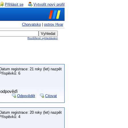
Přihlásit se
Vytvořit nový profil
Chorvatsko
|
ostrov Hvar
Rozšířené vyhledávání
Datum registrace: 21 roky (let) nazpět
Příspěvků: 6
a odpověďi
Odpovědět
Citovat
Datum registrace: 20 roky (let) nazpět
Příspěvků: 4