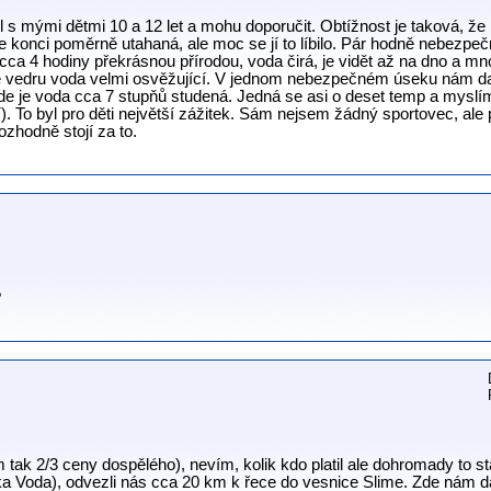
 s mými dětmi 10 a 12 let a mohu doporučit. Obtížnost je taková, že na
ke konci poměrně utahaná, ale moc se jí to líbilo. Pár hodně nebezpe
 cca 4 hodiny překrásnou přírodou, voda čirá, je vidět až na dno a m
ve vedru voda velmi osvěžující. V jednom nebezpečném úseku nám da
 kde je voda cca 7 stupňů studená. Jedná se asi o deset temp a myslím
í). To byl pro děti největší zážitek. Sám nejsem žádný sportovec, al
ozhodně stojí za to.
?
ím tak 2/3 ceny dospělého), nevím, kolik kdo platil ale dohromady to st
 Voda), odvezli nás cca 20 km k řece do vesnice Slime. Zde nám da