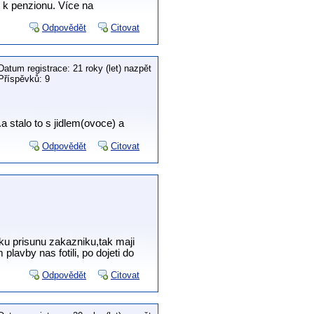
ět k penzionu. Více na
Odpovědět
Citovat
Datum registrace: 21 roky (let) nazpět
Příspěvků: 9
a stalo to s jidlem(ovoce) a
Odpovědět
Citovat
ku prisunu zakazniku,tak maji
lavby nas fotili, po dojeti do
Odpovědět
Citovat