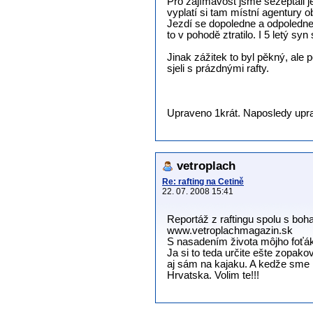
Pro zajímavost jsme sezeptali j
vyplatí si tam místní agentury o
Jezdí se dopoledne a odpoledne (
to v pohodě ztratilo. I 5 letý sy
Jinak zážitek to byl pěkný, ale
sjeli s prázdnými rafty.
Upraveno 1krát. Naposledy uprav
vetroplach
Re: rafting na Cetině
22. 07. 2008 15:41
Reportáž z raftingu spolu s boha
www.vetroplachmagazin.sk
S nasadením života môjho foťák
Ja si to teda určite ešte zopak
aj sám na kajaku. A kedže sme 
Hrvatska. Volim te!!!