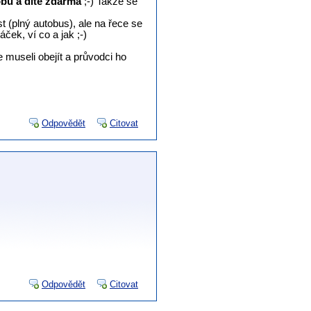
bu a dítě zdarma
;-) Takže se
t (plný autobus), ale na řece se
áček, ví co a jak ;-)
 museli obejít a průvodci ho
Odpovědět
Citovat
Odpovědět
Citovat