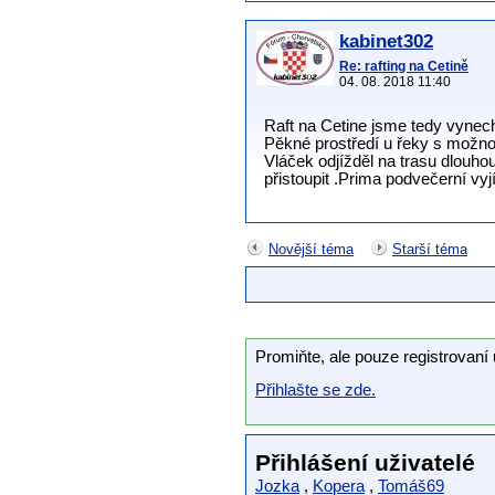
kabinet302
Re: rafting na Cetině
04. 08. 2018 11:40
Raft na Cetine jsme tedy vynech
Pěkné prostředí u řeky s možno
Vláček odjížděl na trasu dlouho
přistoupit .Prima podvečerní vyj
Novější téma
Starší téma
Promiňte, ale pouze registrovaní 
Přihlašte se zde.
Přihlášení uživatelé
Jozka
,
Kopera
,
Tomáš69