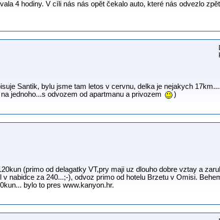
a trvala 4 hodiny. V cíli nás nás opět čekalo auto, které nás odvezlo zp
pisuje Santik, bylu jsme tam letos v cervnu, delka je nejakych 17km....
n na jednoho...s odvozem od apartmanu a privozem
)
120kun (primo od delagatky VT,pry maji uz dlouho dobre vztay a zaru
v nabidce za 240...;-), odvoz primo od hotelu Brzetu v Omisi. Behem p
50kun... bylo to pres www.kanyon.hr.