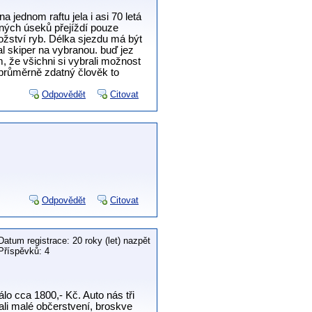
 jednom raftu jela i asi 70 letá
čných úseků přejíždí pouze
nožství ryb. Délka sjezdu má být
l skiper na vybranou. buď jez
, že všichni si vybrali možnost
e průměrně zdatný člověk to
Odpovědět
Citovat
Odpovědět
Citovat
Datum registrace: 20 roky (let) nazpět
Příspěvků: 4
álo cca 1800,- Kč. Auto nás tři
li malé občerstvení, broskve