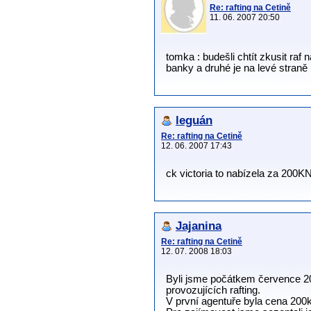
Re: rafting na Cetině
11. 06. 2007 20:50
tomka : budešli chtít zkusit raf 
banky a druhé je na levé stra
leguán
Re: rafting na Cetině
12. 06. 2007 17:43
ck victoria to nabízela za 200K
Jajanina
Re: rafting na Cetině
12. 07. 2008 18:03
Byli jsme počátkem července 20
provozujících rafting.
V první agentuře byla cena 200kn