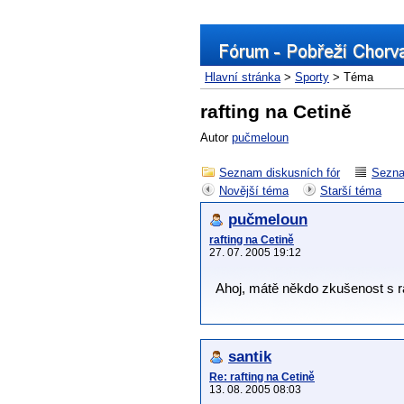
Hlavní stránka
>
Sporty
> Téma
rafting na Cetině
Autor
pučmeloun
Seznam diskusních fór
Sezna
Novější téma
Starší téma
pučmeloun
rafting na Cetině
27. 07. 2005 19:12
Ahoj, mátě někdo zkušenost s raf
santik
Re: rafting na Cetině
13. 08. 2005 08:03