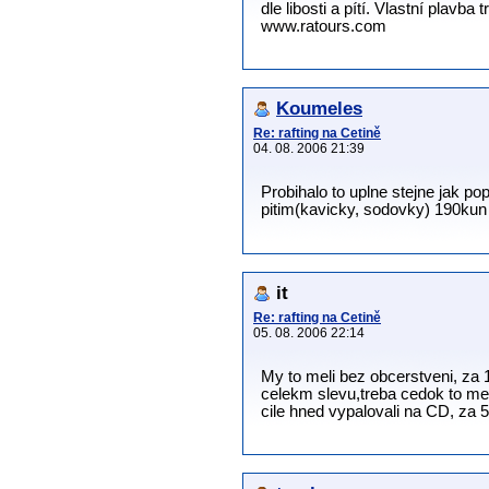
dle libosti a pítí. Vlastní plavb
www.ratours.com
Koumeles
Re: rafting na Cetině
04. 08. 2006 21:39
Probihalo to uplne stejne jak po
pitim(kavicky, sodovky) 190ku
it
Re: rafting na Cetině
05. 08. 2006 22:14
My to meli bez obcerstveni, za 
celekm slevu,treba cedok to mel 
cile hned vypalovali na CD, za 