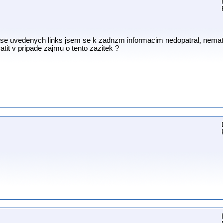
yse uvedenych links jsem se k zadnzm informacim nedopatral, nemate
it v pripade zajmu o tento zazitek ?