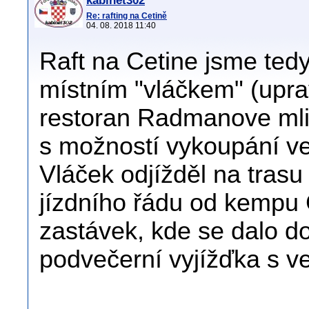
kabinet302
Re: rafting na Cetině
04. 08. 2018 11:40
Raft na Cetine jsme tedy 
místním "vláčkem" (upra
restoran Radmanove mlin
s možností vykoupání v
Vláček odjížděl na trasu
jízdního řádu od kempu 
zastávek, kde se dalo do
podvečerní vyjížďka s ve