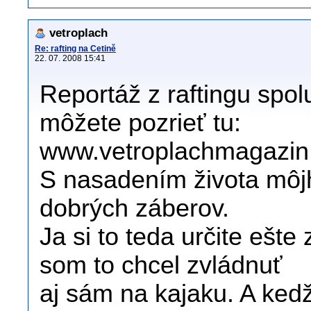
vetroplach
Re: rafting na Cetině
22. 07. 2008 15:41
Reportáž z raftingu spol
môžete pozrieť tu:
www.vetroplachmagazin
S nasadením života môjh
dobrých záberov.
Ja si to teda určite ešt
som to chcel zvládnuť
aj sám na kajaku. A ked