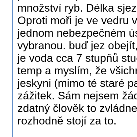
množství ryb. Délka sje
Oproti moři je ve vedru 
jednom nebezpečném ús
vybranou. buď jez obejít
je voda cca 7 stupňů st
temp a myslím, že všichn
jeskyni (mimo té staré pa
zážitek. Sám nejsem žá
zdatný člověk to zvládne
rozhodně stojí za to.