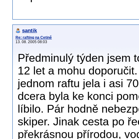
santik
Re: rafting na Cetině
13. 08. 2005 08:03
Předminulý týden jsem t
12 let a mohu doporučit.
jednom raftu jela i asi 7
dcera byla ke konci pomě
líbilo. Pár hodně nebez
skiper. Jinak cesta po ř
překrásnou přírodou, vod