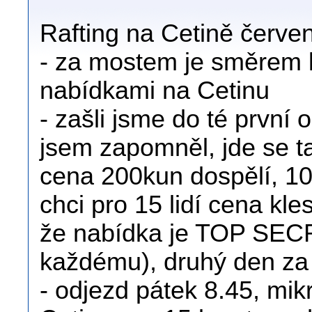
Rafting na Cetině červe
- za mostem je směrem 
nabídkami na Cetinu
- zašli jsme do té první
jsem zapomněl, jde se t
cena 200kun dospělí, 100
chci pro 15 lidí cena kl
že nabídka je TOP SE
každému), druhý den za 
- odjezd pátek 8.45, mi