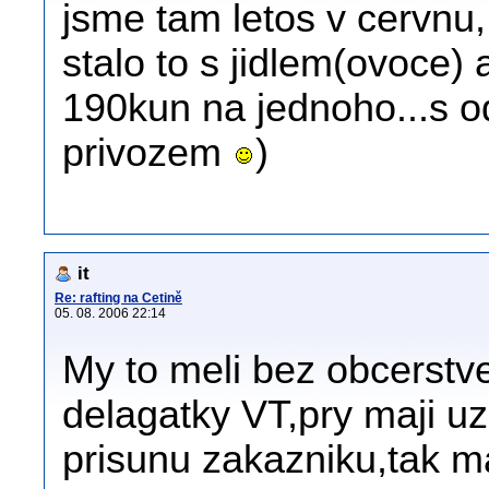
jsme tam letos v cervnu,
stalo to s jidlem(ovoce) 
190kun na jednoho...s 
privozem
)
it
Re: rafting na Cetině
05. 08. 2006 22:14
My to meli bez obcerstv
delagatky VT,pry maji u
prisunu zakazniku,tak m