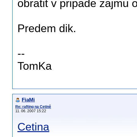
obratit v pripade zajmu o
Predem dik.
--
TomKa
FiaMi
Re: rafting na Cetině
11. 06. 2007 15:22
Cetina