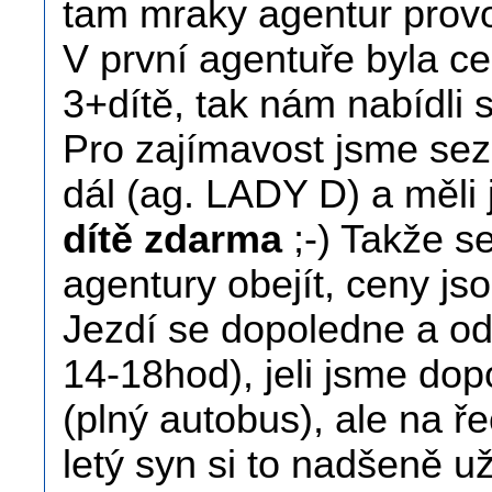
tam mraky agentur provoz
V první agentuře byla c
3+dítě, tak nám nabídli 
Pro zajímavost jsme seze
dál (ag. LADY D) a měli
dítě zdarma
;-) Takže se
agentury obejít, ceny js
Jezdí se dopoledne a od
14-18hod), jeli jsme dopo
(plný autobus), ale na ře
letý syn si to nadšeně už