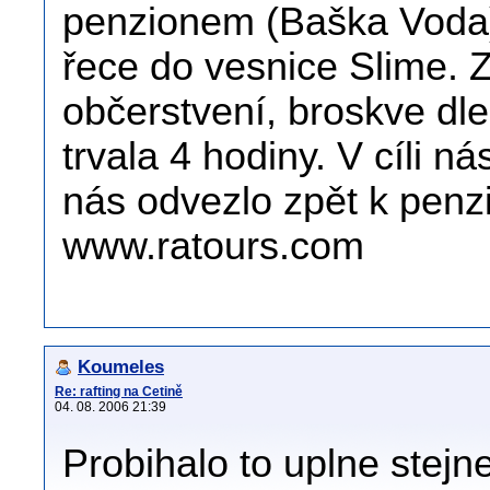
penzionem (Baška Voda)
řece do vesnice Slime. 
občerstvení, broskve dle 
trvala 4 hodiny. V cíli n
nás odvezlo zpět k penz
www.ratours.com
Koumeles
Re: rafting na Cetině
04. 08. 2006 21:39
Probihalo to uplne stejne