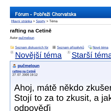
Hlavní stránka
>
Sporty
> Téma
rafting na Cetině
Autor
pučmeloun
Seznam diskusních fór
Seznam příspěvků
Nové téma
Novější téma
Starší tém
pučmeloun
rafting na Cetině
27. 07. 2005 19:12
Ahoj, mátě někdo zkušen
Stojí to za to zkusit, a j
odpověďi