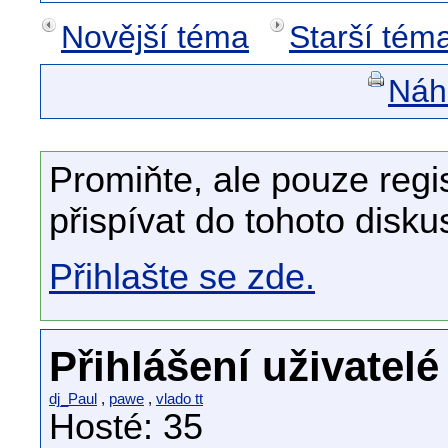
Novější téma
Starší tém
Náhl
Promiňte, ale pouze regi
přispívat do tohoto disku
Přihlašte se zde.
Přihlášení uživatelé
dj_Paul
,
pawe
,
vlado tt
Hosté: 35