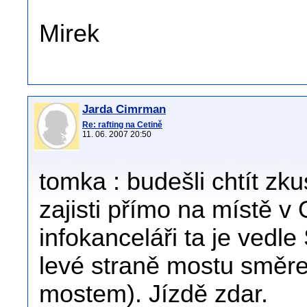
Mirek
Jarda Cimrman
Re: rafting na Cetině
11. 06. 2007 20:50
tomka : budešli chtít zkus
zajisti přímo na místě v
infokanceláři ta je vedle
levé straně mostu směr
mostem). Jízdě zdar.