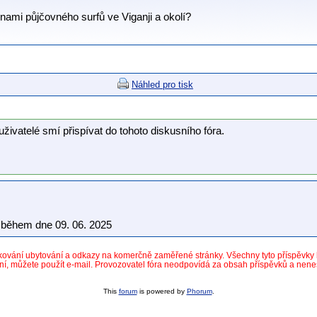
ami půjčovného surfů ve Viganji a okolí?
Náhled pro tisk
uživatelé smí přispívat do tohoto diskusního fóra.
během dne 09. 06. 2025
dkování ubytování a odkazy na komerčně zaměřené stránky. Všechny tyto příspěvk
ní, můžete použít e-mail. Provozovatel fóra neodpovídá za obsah příspěvků a nen
This
forum
is powered by
Phorum
.