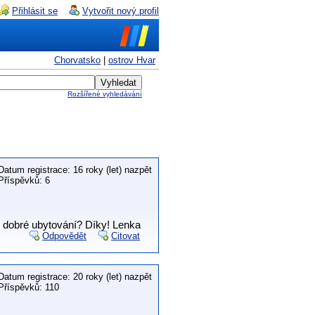
Přihlásit se
Vytvořit nový profil
Chorvatsko
|
ostrov Hvar
Rozšířené vyhledávání
Datum registrace: 16 roky (let) nazpět
Příspěvků: 6
é dobré ubytování? Díky! Lenka
Odpovědět
Citovat
Datum registrace: 20 roky (let) nazpět
Příspěvků: 110