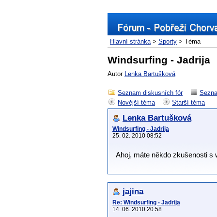
Hlavní stránka
>
Sporty
> Téma
Windsurfing - Jadrija
Autor
Lenka Bartušková
Seznam diskusních fór
Sezna
Novější téma
Starší téma
Lenka Bartušková
Windsurfing - Jadrija
25. 02. 2010 08:52
Ahoj, máte někdo zkušenosti s 
jajina
Re: Windsurfing - Jadrija
14. 06. 2010 20:58