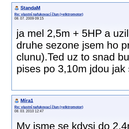
StandaM
Re: vlastní nafukovací člun (+elktromotor)
08. 07. 2009 09:15
ja mel 2,5m + 5HP a uzil
druhe sezone jsem ho pr
clunu).Ted uz to snad bu
pises po 3,10m jdou jak sl
Míra1
Re: vlastní nafukovací člun (+elktromotor)
08. 03. 2010 12:47
My jsme se kdysi do 2,