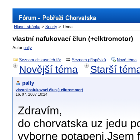
Hlavní stránka
>
Sporty
> Téma
vlastní nafukovací člun (+elktromotor)
Autor
pally
Seznam diskusních fór
Seznam příspěvků
Nové téma
Novější téma
Starší tém
pally
vlastní nafukovací člun (+elktromotor)
16. 07. 2007 10:24
Zdravím,
do chorvatska uz jedu p
vyborne potapeni.Jsem f