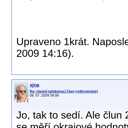
Upraveno 1krát. Naposle
2009 14:16).
sjna
Re: vlastní nafukovací člun (+elktromotor)
08. 07. 2009 08:08
Jo, tak to sedí. Ale člu
se měří okrajové hodnoty