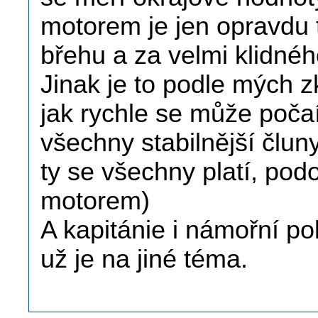
motorem je jen opravdu 
břehu a za velmi klidné
Jinak je to podle mých 
jak rychle se může počaí
všechny stabilnější člu
ty se všechny platí, pod
motorem)
A kapitánie i námořní pol
už je na jiné téma.