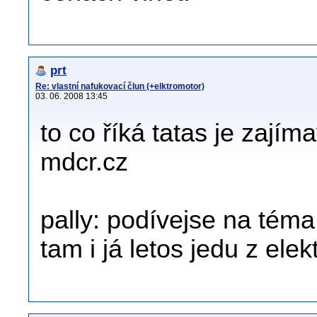
prt
Re: vlastní nafukovací člun (+elktromotor)
03. 06. 2008 13:45
to co říká tatas je zají
mdcr.cz
pally: podívejse na téma 
tam i já letos jedu z el