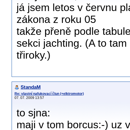
já jsem letos v červnu p
zákona z roku 05
takže přeně podle tabule
sekci jachting. (A to t
třiroky.)
StandaM
Re: vlastní nafukovací člun (+elktromotor)
07. 07. 2009 13:57
to sjna:
maji v tom borcus:-) uz