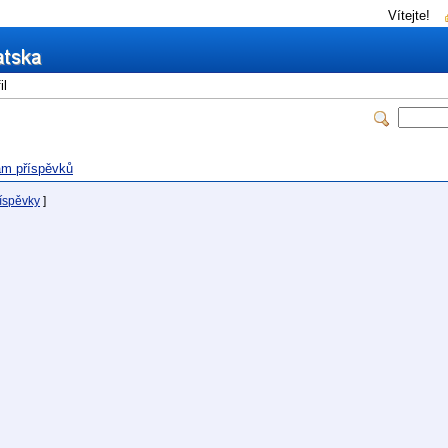
Vítejte!
il
m příspěvků
říspěvky
]