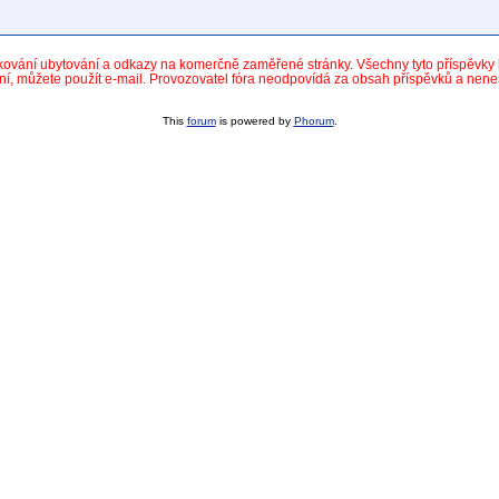
dkování ubytování a odkazy na komerčně zaměřené stránky. Všechny tyto příspěvk
ní, můžete použít e-mail. Provozovatel fóra neodpovídá za obsah příspěvků a nen
This
forum
is powered by
Phorum
.