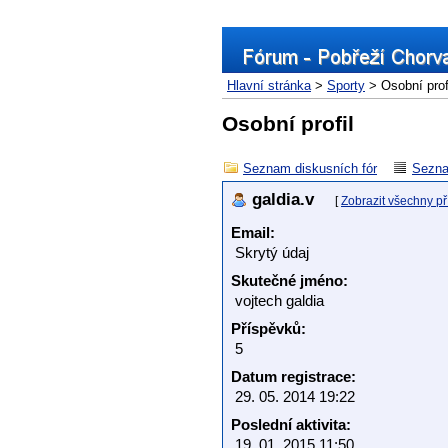
Hlavní stránka
>
Sporty
> Osobní prof
Osobní profil
Seznam diskusních fór
Sezna
galdia.v
[
Zobrazit všechny p
Email:
Skrytý údaj
Skutečné jméno:
vojtech galdia
Příspěvků:
5
Datum registrace:
29. 05. 2014 19:22
Poslední aktivita:
19. 01. 2015 11:50