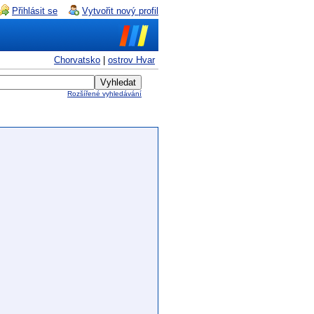
Přihlásit se
Vytvořit nový profil
Chorvatsko
|
ostrov Hvar
Rozšířené vyhledávání