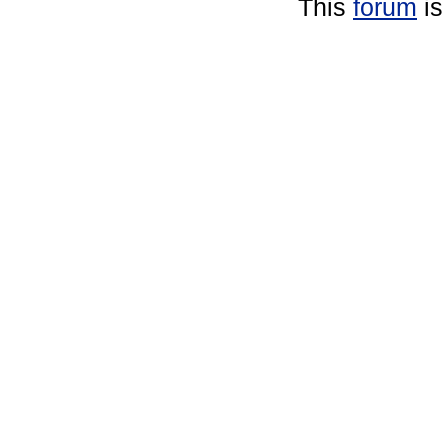
This
forum
is