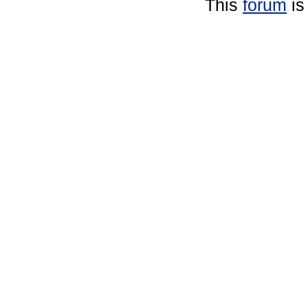
This
forum
is