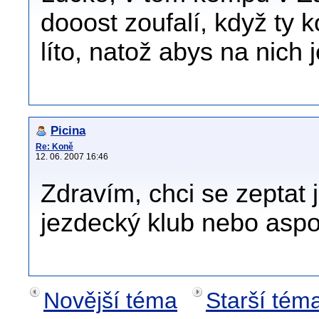
dooost zoufalí, když ty k
líto, natož abys na nich j
Picina
Re: Koně
12. 06. 2007 16:46
Zdravím, chci se zeptat j
jezdecký klub nebo aspo
Novější téma
Starší tém