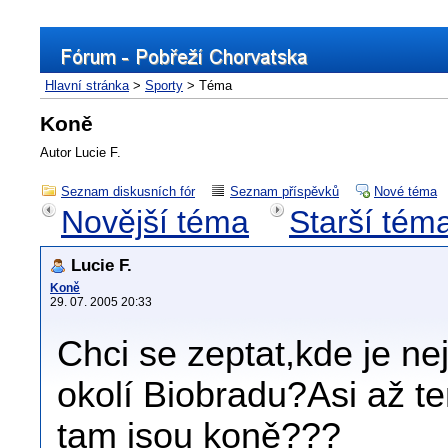
Hlavní stránka
>
Sporty
> Téma
Koně
Autor Lucie F.
Seznam diskusních fór
Seznam příspěvků
Nové téma
Novější téma
Starší tém
Lucie F.
Koně
29. 07. 2005 20:33
Chci se zeptat,kde je nej
okolí Biobradu?Asi až 
tam jsou koně???