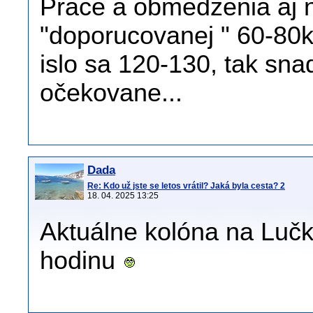
Prace a obmedzenia aj n
"doporucovanej " 60-80ky,
islo sa 120-130, tak sn
očekovane...
Dada
Re: Kdo už jste se letos vrátil? Jaká byla cesta? 2
18. 04. 2025 13:25
Aktuálne kolóna na Lučk
hodinu