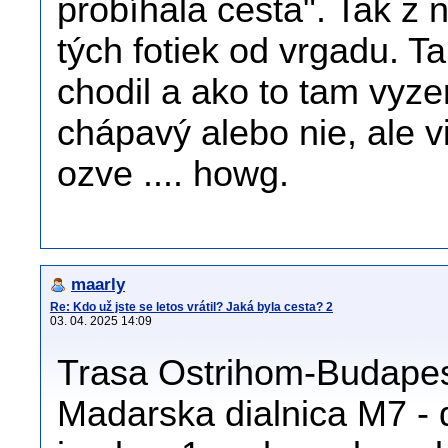
probíhala cesta". Tak z 
tých fotiek od vrgadu. 
chodil a ako to tam vyze
chápavý alebo nie, ale v
ozve .... howg.
maarly
Re: Kdo už jste se letos vrátil? Jaká byla cesta? 2
03. 04. 2025 14:09
Trasa Ostrihom-Budapes
Madarska dialnica M7 - d