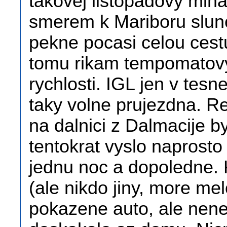
takovej listopadovy mlha
smerem k Mariboru slun
pekne pocasi celou cestu
tomu rikam tempomatovy,
rychlosti. IGL jen v tes
taky volne prujezdna. Re
na dalnici z Dalmacije b
tentokrat vyslo naprosto
jednu noc a dopoledne. 
(ale nikdo jiny, more me
pokazene auto, ale nen