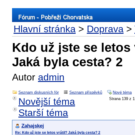
Hlavní stránka
>
Doprava
>
Kdo už jste se letos 
Jaká byla cesta? 2
Autor
admin
Seznam diskusních fór
Seznam příspěvků
Nové téma
Novější téma
Strana 139 
Starší téma
Zahajskej
Re: Kdo už jste se letos vrátil? Jaká byla cesta? 2