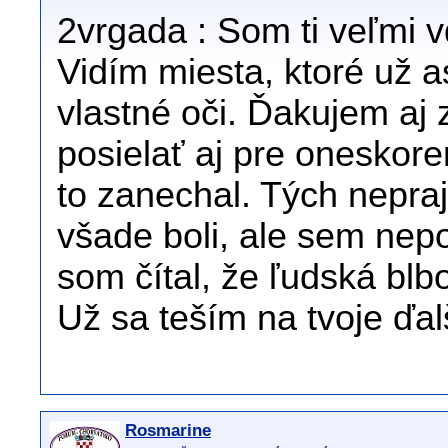
2vrgada : Som ti veľmi 
Vidím miesta, ktoré už a
vlastné oči. Ďakujem aj 
posielať aj pre oneskore
to zanechal. Tých nepraj
všade boli, ale sem nepo
som čítal, že ľudská blb
Už sa teším na tvoje ďal
Rosmarine