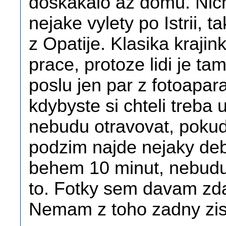
doskakalo az domu. Nicm
nejake vylety po Istrii, 
z Opatije. Klasika krajin
prace, protoze lidi je t
poslu jen par z fotoapar
kdybyste si chteli treba
nebudu otravovat, pokud
podzim najde nejaky debi
behem 10 minut, nebudu 
to. Fotky sem davam zda
Nemam z toho zadny zisk