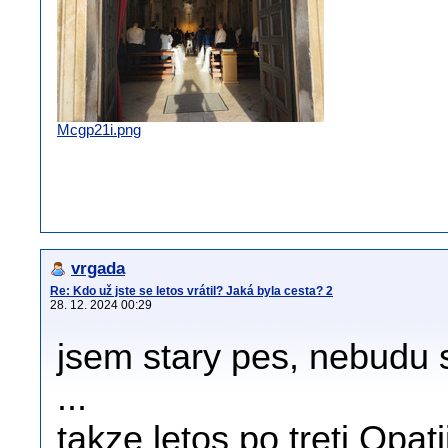
Mcgp21i.png
vrgada
Re: Kdo už jste se letos vrátil? Jaká byla cesta? 2
28. 12. 2024 00:29
jsem stary pes, nebudu 
...
takze letos po treti Opati