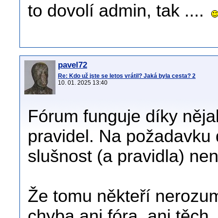
to dovolí admin, tak ....
pavel72
Re: Kdo už jste se letos vrátil? Jaká byla cesta? 2
10. 01. 2025 13:40
Fórum funguje díky ně
pravidel. Na požadavku 
slušnost (a pravidla) ne
Že tomu někteří nerozum
chyba ani fóra, ani těch