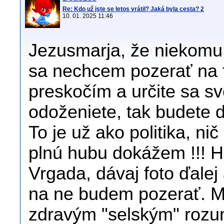
Re: Kdo už jste se letos vrátil? Jaká byla cesta? 2
10. 01. 2025 11:46
Jezusmarja, že niekomu 
sa nechcem pozerať na f
preskočím a určite sa sv
odoženiete, tak budete 
To je už ako politika, n
plnú hubu dokážem !!! Ha
Vrgada, dávaj foto ďalej
na ne budem pozerať. Mys
zdravým "selským" rozumo