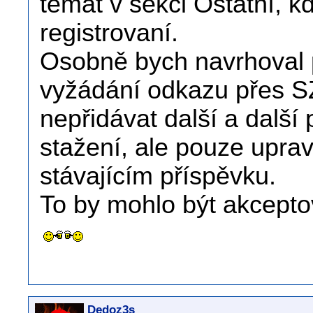
témat v sekci Ostatní, 
registrovaní.
Osobně bych navrhoval p
vyžádání odkazu přes SZ
nepřidávat další a další
stažení, ale pouze uprav
stávajícím příspěvku.
To by mohlo být akcepto
Dedoz3s