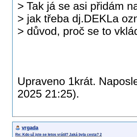
> Tak já se asi přidám n
> jak třeba dj.DEKLa ozn
> důvod, proč se to vklá
Upraveno 1krát. Naposle
2025 21:25).
vrgada
Re: Kdo už jste se letos vrátil? Jaká byla cesta? 2