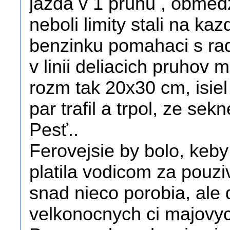
jazda v 1 pruhu , obmed
neboli limity stali na ka
benzinku pomahaci s ra
v linii deliacich pruhov
rozm tak 20x30 cm, isiel
par trafil a trpol, ze 
Pesť..
Ferovejsie by bolo, keb
platila vodicom za pouzi
snad nieco porobia, ale 
velkonocnych ci majovyc