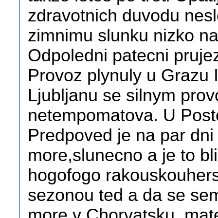
zdravotnich duvodu nesl
zimnimu slunku nizko n
Odpoledni patecni prujez
Provoz plynuly u Grazu 
Ljubljanu se silnym pro
netempomatova. U Postoj
Predpoved je na par dni
more,slunecno a je to bliz
hogofogo rakouskouhersk
sezonou ted a da se sem 
more v Chorvatsku, mate