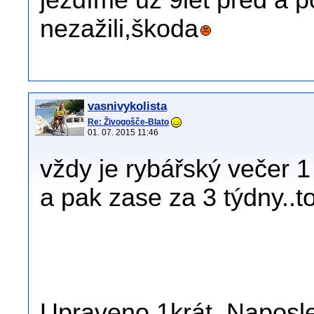
nezažili,škoda
vasnivykolista
Re: Živogošče-Blato
01. 07. 2015 11:46
vždy je rybářský večer 1
a pak zase za 3 týdny..tož
Upraveno 1krát. Naposled