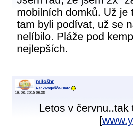
mobilních domků. Už je t
tam byli podívat, už se
nelíbilo. Pláže pod kem
nejlepších.
milošhr
Re: Živogošče-Blato
16. 08. 2015 06:30
Letos v červnu..tak 
[
www.y