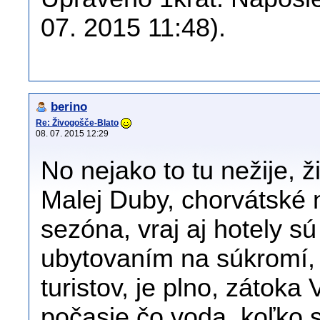
07. 2015 11:48).
berino
Re: Živogošče-Blato
08. 07. 2015 12:29
No nejako to tu nežije, ž
Malej Duby, chorvátské n
sezóna, vraj aj hotely sú
ubytovaním na súkromí, 
turistov, je plno, zátok
počasie,čo voda, koľko 