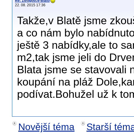
Re: Živogošče-Blato
22. 08. 2015 17:36
Takže,v Blatě jsme zkouš
a co nám bylo nabídnuto
ještě 3 nabídky,ale to s
m2,tak jsme jeli do Drve
Blata jsme se stavovali 
koupání na pláž Dole,ka
podívat.Bohužel už k to
Novější téma
Starší tém