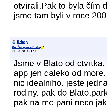
otvírali.Pak to byla čím
jsme tam byli v roce 200
jirkap
Re: Živogošče-Blato
07. 08. 2015 21:47
Jsme v Blato od ctvrtka.
app jen daleko od more.
nic idealniho. jeste jedn
rodiny. pak do Blato,par
pak na me pani neco jak