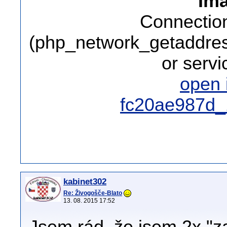
Ima
Connection
(php_network_getaddress
or serv
open
fc20ae987d_
kabinet302
Re: Živogošče-Blato
13. 08. 2015 17:52
Jsem rád, že jsem 2x "z