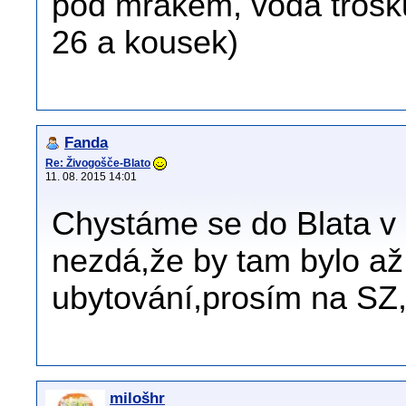
pod mrakem, voda trošku
26 a kousek)
Fanda
Re: Živogošče-Blato
11. 08. 2015 14:01
Chystáme se do Blata v 
nezdá,že by tam bylo až 
ubytování,prosím na SZ,
milošhr