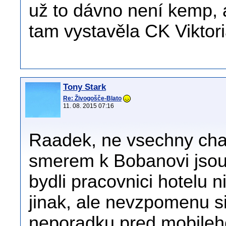
už to dávno není kemp, 
tam vystavěla CK Viktoria
Tony Stark
Re: Živogošče-Blato
11. 08. 2015 07:16
Raadek, ne vsechny chat
smerem k Bobanovi jsou
bydli pracovnici hotelu 
jinak, ale nevzpomenu si
neporadku pred mobile