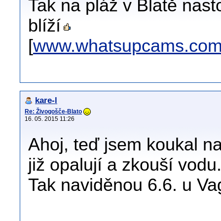
Tak na pláž v Blatě nas
blíží
[
www.whatsupcams.co
kare-l
Re: Živogošče-Blato
16. 05. 2015 11:26
Ahoj, teď jsem koukal na
již opalují a zkouší vodu
Tak naviděnou 6.6. u V