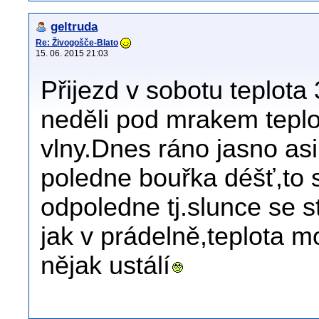
geltruda
Re: Živogošče-Blato
15. 06. 2015 21:03
Přijezd v sobotu teplota 
neděli pod mrakem teplo 
vlny.Dnes ráno jasno as
poledne bouřka déšť,to 
odpoledne tj.slunce se stř
jak v prádelně,teplota mo
nějak ustálí