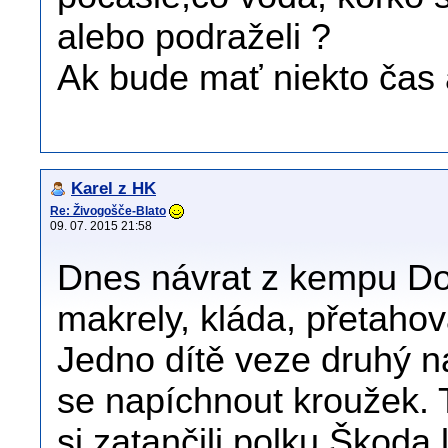
alebo podraželi ?
Ak bude mať niekto čas 
Karel z HK
Re: Živogošče-Blato
09. 07. 2015 21:58
Dnes návrat z kempu Do
makrely, kláda, přetahov
Jedno dítě veze druhý n
se napíchnout kroužek. 
si zatančili polku Škoda 