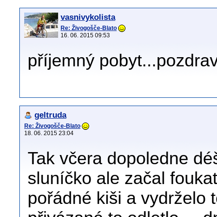
vasnivykolista
Re: Živogošče-Blato
16. 06. 2015 09:53
příjemný pobyt...pozdra
geltruda
Re: Živogošče-Blato
18. 06. 2015 23:04
Tak včera dopoledne déš
sluníčko ale začal foukat
pořádné kiši a vydrželo t