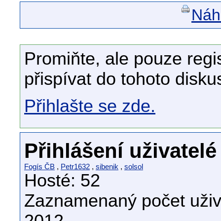
Náhl
Promiňte, ale pouze regi
přispívat do tohoto disku
Přihlašte se zde.
Přihlášení uživatelé
Fogís ČB
,
Petr1632
,
sibenik
,
solsol
Hosté: 52
Zaznamenaný počet uživa
2012