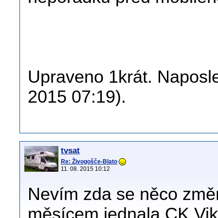
Upraveno 1krát. Naposled
2015 07:19).
tvsat
Re: Živogošče-Blato
11. 08. 2015 10:12
Nevím zda se něco změni
měsícem,jednala CK Vik