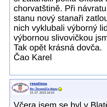
chorvatštině. Při návra
stanu nový stanaři zatlou
nich vyklubali výborný li
výbornou slivovičkou jsm
Tak opět krásná dovča.
Čao Karel
resstless
Re: Živogošče-Blato
15. 07. 2015 18:10
Včera jsem se byl v Blat