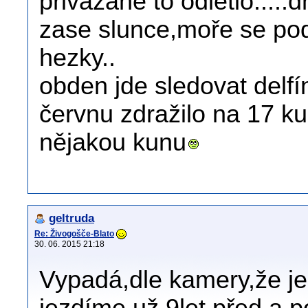
přivázané to odletlo.....
zase slunce,moře se pod
hezky..
obden jde sledovat delfí
červnu zdražilo na 17 ku
nějakou kunu
geltruda
Re: Živogošče-Blato
30. 06. 2015 21:18
Vypadá,dle kamery,že je 
jezdíme už 9let před a p