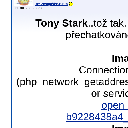
Re: Živogošče-Blato
12. 08. 2015 05:56
Tony Stark
..tož tak
přechatkován
Ima
Connection
(php_network_getaddress
or serv
open
b9228438a4_