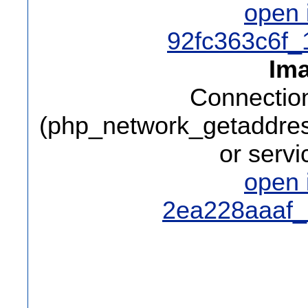
open
92fc363c6f_
Ima
Connection
(php_network_getaddress
or serv
open
2ea228aaaf_