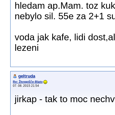
hledam ap.Mam. toz kukn
nebylo sil. 55e za 2+1 s
voda jak kafe, lidi dost
lezeni
geltruda
Re: Živogošče-Blato
07. 08. 2015 21:54
jirkap - tak to moc nech