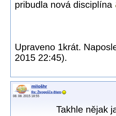
pribudla nová disciplína
Upraveno 1krát. Naposled
2015 22:45).
milošhr
Re: Živogošče-Blato
08. 08. 2015 18:55
Takhle nějak j