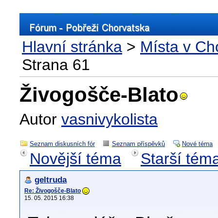
Hlavní stránka
>
Místa v Ch
Strana 61
Živogošče-Blato
Autor
vasnivykolista
Seznam diskusních fór
Seznam příspěvků
Nové téma
Novější téma
Starší tém
geltruda
Re: Živogošče-Blato
15. 05. 2015 16:38