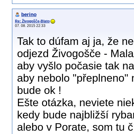
berino
Re: Živogošče-Blato
07. 08. 2015 22:33
Tak to dúfam aj ja, že n
odjezd Živogošče - Mala
aby vyšlo počasie tak na
aby nebolo "přeplneno" 
bude ok !
Ešte otázka, neviete nie
kedy bude najbližší ryba
alebo v Porate, som tu čí