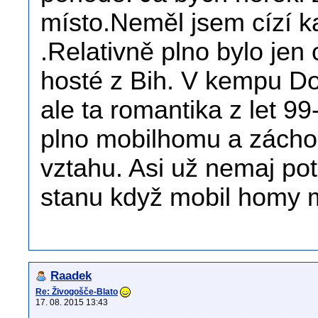
místo.Neměl jsem cízí k
.Relativně plno bylo jen 
hosté z Bih. V kempu Dol
ale ta romantika z let 99
plno mobilhomu a zácho
vztahu. Asi už nemaj pot
stanu když mobil homy ma
Raadek
Re: Živogošče-Blato
17. 08. 2015 13:43