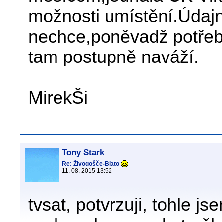
možnosti umístění.Údajně
nechce,poněvadž potřeb
tam postupně naváží.
MirekŠi
Tony Stark
Re: Živogošče-Blato
11. 08. 2015 13:52
tvsat, potvrzuji, tohle js