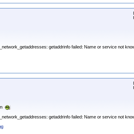
p_network_getaddresses: getaddrinfo failed: Name or service not kno
em
p_network_getaddresses: getaddrinfo failed: Name or service not kno
pg