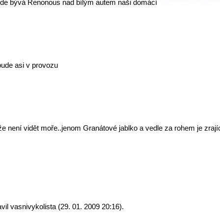
kde bývá Renonous nad bílým autem naši domácí
 bude asi v provozu
e není vidět moře..jenom Granátové jablko a vedle za rohem je zrají
il vasnivykolista (29. 01. 2009 20:16).