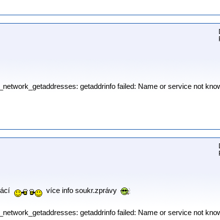
p_network_getaddresses: getaddrinfo failed: Name or service not kno
mácí
více info soukr.zprávy
p_network_getaddresses: getaddrinfo failed: Name or service not kno