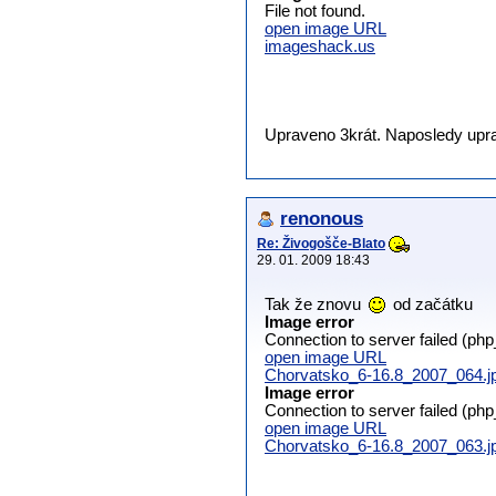
File not found.
open image URL
imageshack.us
Upraveno 3krát. Naposledy uprav
renonous
Re: Živogošče-Blato
29. 01. 2009 18:43
Tak že znovu
od začátku
Image error
Connection to server failed (ph
open image URL
Chorvatsko_6-16.8_2007_064.j
Image error
Connection to server failed (ph
open image URL
Chorvatsko_6-16.8_2007_063.j