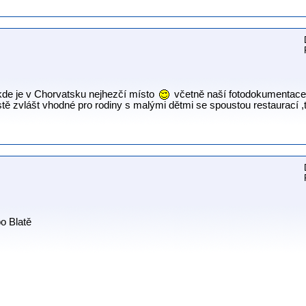
kde je v Chorvatsku nejhezčí místo
včetně naší fotodokumentace 
zvlášt vhodné pro rodiny s malými dětmi se spoustou restaurací ,
o Blatě