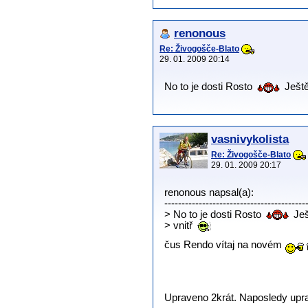
renonous
Re: Živogošče-Blato
29. 01. 2009 20:14
No to je dosti Rosto
Ještě
vasnivykolista
Re: Živogošče-Blato
29. 01. 2009 20:17
renonous napsal(a):
-----------------------------------------
> No to je dosti Rosto
Ješ
> vnitř
čus Rendo vítaj na novém
Upraveno 2krát. Naposledy uprav