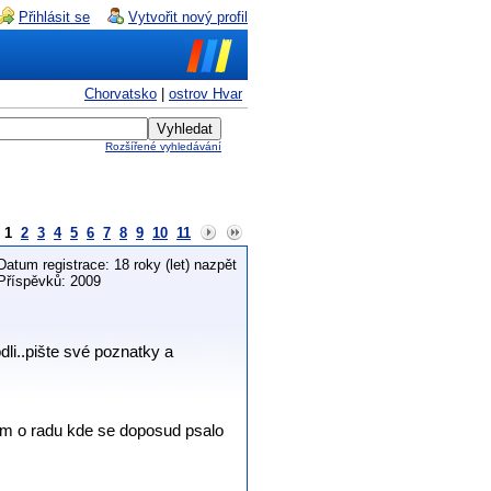
Přihlásit se
Vytvořit nový profil
Chorvatsko
|
ostrov Hvar
Rozšířené vyhledávání
1
2
3
4
5
6
7
8
9
10
11
Datum registrace: 18 roky (let) nazpět
Příspěvků: 2009
dli..pište své poznatky a
ím o radu kde se doposud psalo