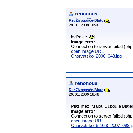
renonous
Re: Živogošče-Blato
29. 01. 2009 18:46
loděnice
Image error
Connection to server failed (ph
open image URL
Chorvatsko_2006_043.jpg
renonous
Re: Živogošče-Blato
29. 01. 2009 18:48
Pláž mezi Malou Dubou a Blat
Image error
Connection to server failed (ph
open image URL
Chorvatsko_6-16.8_2007_099.j