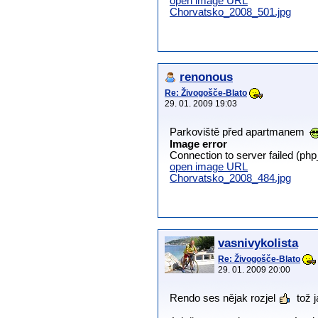
open image URL
Chorvatsko_2008_501.jpg
renonous
Re: Živogošče-Blato
29. 01. 2009 19:03
Parkoviště před apartmanem
Image error
Connection to server failed (ph
open image URL
Chorvatsko_2008_484.jpg
vasnivykolista
Re: Živogošče-Blato
29. 01. 2009 20:00
Rendo ses nějak rozjel
tož 