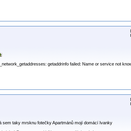
p_network_getaddresses: getaddrinfo failed: Name or service not kno
já sem taky mrsknu fotečky Apartmánů mojí domácí Ivanky