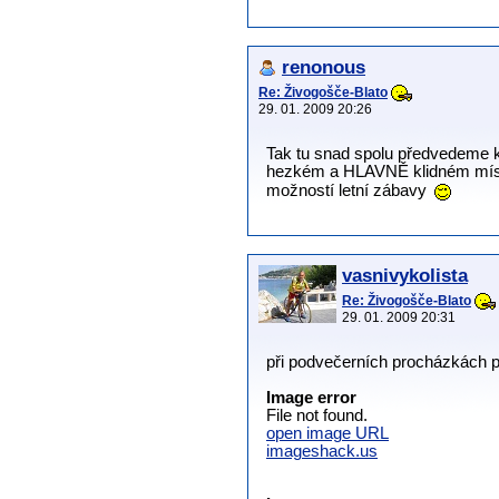
renonous
Re: Živogošče-Blato
29. 01. 2009 20:26
Tak tu snad spolu předvedeme 
hezkém a HLAVNĚ klidném místě 
možností letní zábavy
vasnivykolista
Re: Živogošče-Blato
29. 01. 2009 20:31
při podvečerních procházkách p
Image error
File not found.
open image URL
imageshack.us