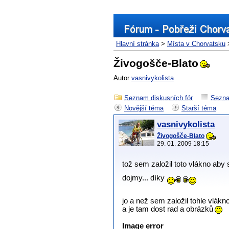
Hlavní stránka
>
Místa v Chorvatsku
Živogošče-Blato
Autor
vasnivykolista
Seznam diskusních fór
Sezna
Novější téma
Starší téma
vasnivykolista
Živogošče-Blato
29. 01. 2009 18:15
tož sem založil toto vlákno aby 
dojmy... díky
jo a než sem založil tohle vlá
a je tam dost rad a obrázků
Image error