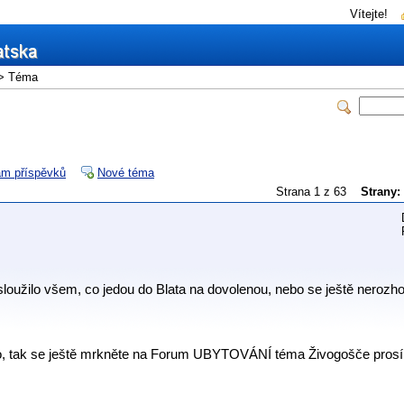
Vítejte!
> Téma
m příspěvků
Nové téma
Strana 1 z 63
Strany:
sloužilo všem, co jedou do Blata na dovolenou, nebo se ještě nerozho
kno, tak se ještě mrkněte na Forum UBYTOVÁNÍ téma Živogošče pros