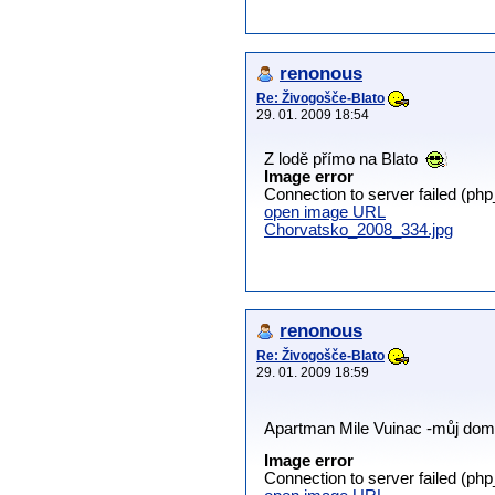
renonous
Re: Živogošče-Blato
29. 01. 2009 18:54
Z lodě přímo na Blato
Image error
Connection to server failed (ph
open image URL
Chorvatsko_2008_334.jpg
renonous
Re: Živogošče-Blato
29. 01. 2009 18:59
Apartman Mile Vuinac -můj do
Image error
Connection to server failed (ph