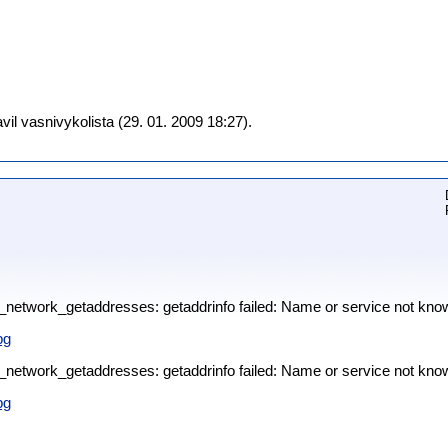
il vasnivykolista (29. 01. 2009 18:27).
p_network_getaddresses: getaddrinfo failed: Name or service not kno
pg
p_network_getaddresses: getaddrinfo failed: Name or service not kno
pg