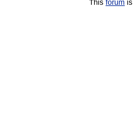
This
forum
is