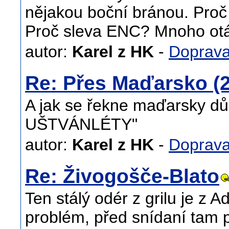
nějakou boční bránou. Proč 
Proč sleva ENC? Mnoho ot
autor:
Karel z HK
-
Doprav
Re: Přes Maďarsko (2
A jak se řekne maďarsky dů
UŠTVÁNLÉTY"
autor:
Karel z HK
-
Doprav
Re: Živogošče-Blato
Ten stálý odér z grilu je 
problém, před snídaní tam 