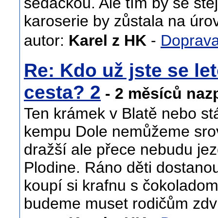
sedačkou. Ale tím by se ste
karoserie by zůstala na úro
autor:
Karel z HK
-
Doprav
Re: Kdo už jste se let
cesta? 2
- 2 měsíců naz
Ten krámek v Blatě nebo st
kempu Dole nemůžeme srovn
dražší ale přece nebudu je
Plodine. Ráno děti dostano
koupí si krafnu s čokoladom
budeme muset rodičům zdvih