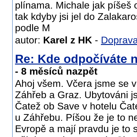
plínama. Michale jak píšeš 
tak kdyby jsi jel do Zalakar
podle M
autor:
Karel z HK
-
Doprav
Re: Kde odpočíváte n
- 8 měsíců nazpět
Ahoj všem. Včera jsme se vr
Záhřeb a Graz. Ubytováni js
Čatež ob Save v hotelu Čat
u Záhřebu. Píšou že je to ne
Evropě a mají pravdu je to 