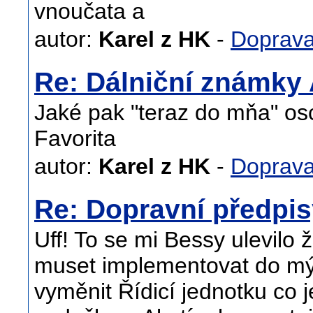
vnoučata a
autor:
Karel z HK
-
Doprav
Re: Dálniční známky
Jaké pak "teraz do mňa" osc
Favorita
autor:
Karel z HK
-
Doprav
Re: Dopravní předpi
Uff! To se mi Bessy ulevilo 
muset implementovat do mýh
vyměnit Řídicí jednotku co 