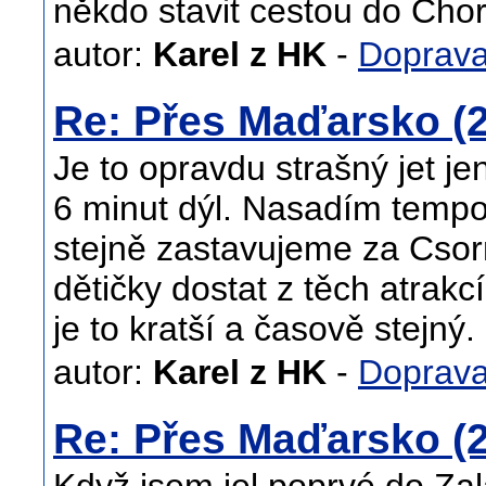
někdo stavit cestou do Chor
autor:
Karel z HK
-
Doprav
Re: Přes Maďarsko (2
Je to opravdu strašný jet j
6 minut dýl. Nasadím tempo
stejně zastavujeme za Cso
dětičky dostat z těch atrak
je to kratší a časově stejný
autor:
Karel z HK
-
Doprav
Re: Přes Maďarsko (2