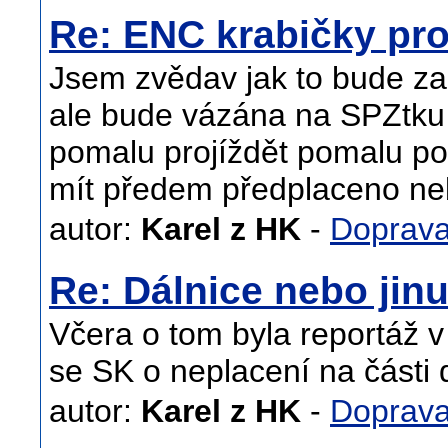
Re: ENC krabičky pro
Jsem zvědav jak to bude za
ale bude vázána na SPZtku
pomalu projíždět pomalu pod
mít předem předplaceno neb
autor:
Karel z HK
-
Doprav
Re: Dálnice nebo jin
Včera o tom byla reportáž v
se SK o neplacení na části 
autor:
Karel z HK
-
Doprav