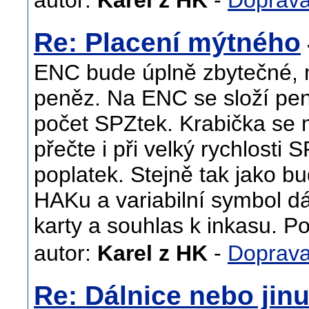
autor:
Karel z HK
-
Doprav
Re: Placení mýtného
ENC bude úplně zbytečné, m
peněz. Na ENC se složí pení
počet SPZtek. Krabička se
přečte i při velký rychlosti 
poplatek. Stejně tak jako b
HAKu a variabilní symbol dát
karty a souhlas k inkasu. P
autor:
Karel z HK
-
Doprav
Re: Dálnice nebo jin