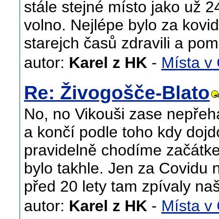
stále stejné místo jako už 24
volno. Nejlépe bylo za kovid
starejch časů zdravili a pom
autor:
Karel z HK
-
Místa v
Re: Živogošče-Blato
No, no Vikouši zase nepřehá
a končí podle toho kdy dojd
pravidelně chodíme začátke
bylo takhle. Jen za Covidu n
před 20 lety tam zpívaly na
autor:
Karel z HK
-
Místa v