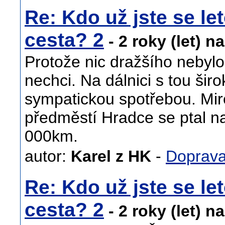
Re: Kdo už jste se let
cesta? 2
- 2 roky (let) n
Protože nic dražšího nebylo!
nechci. Na dálnici s tou širo
sympatickou spotřebou. Mire
předměstí Hradce se ptal na
000km.
autor:
Karel z HK
-
Doprav
Re: Kdo už jste se let
cesta? 2
- 2 roky (let) n