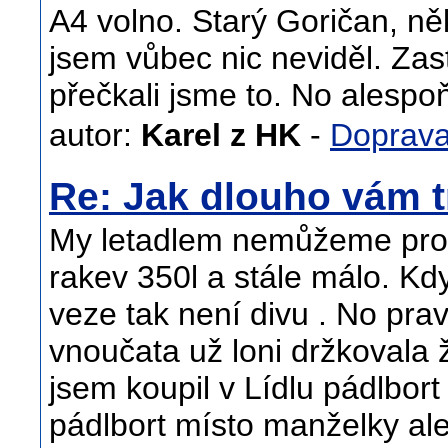
A4 volno. Starý Goričan, ně
jsem vůbec nic neviděl. Zas
přečkali jsme to. No alespo
autor:
Karel z HK
-
Doprav
Re: Jak dlouho vám t
My letadlem nemůžeme prot
rakev 350l a stále málo. Kdy
veze tak není divu . No pra
vnoučata už loni držkovala
jsem koupil v Lídlu pádlbor
pádlbort místo manželky ale