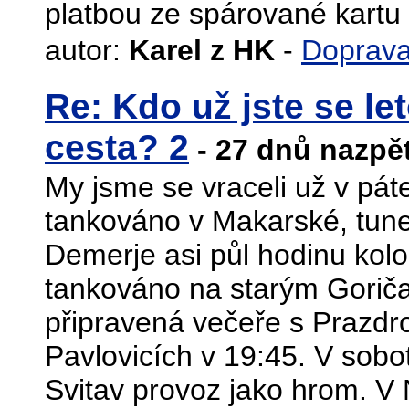
platbou ze spárované kartu
autor:
Karel z HK
-
Doprav
Re: Kdo už jste se let
cesta? 2
- 27 dnů nazpě
My jsme se vraceli už v pát
tankováno v Makarské, tunel
Demerje asi půl hodinu kol
tankováno na starým Goriča
připravená večeře s Prazdr
Pavlovicích v 19:45. V sobo
Svitav provoz jako hrom. V