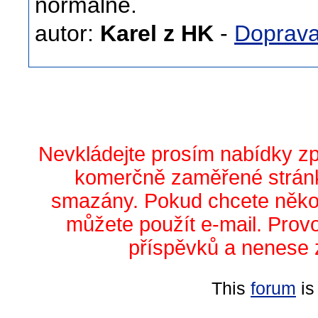
normálně.
autor:
Karel z HK
-
Doprav
Nevkládejte prosím nabídky z
komerčně zaměřené stránk
smazány. Pokud chcete něko
můžete použít e-mail. Prov
příspěvků a nenese 
This
forum
is