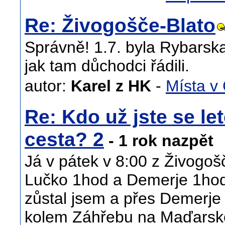
Re: Živogošče-Blato
Správně! 1.7. byla Rybarska
jak tam důchodci řádili.
autor:
Karel z HK
-
Místa v
Re: Kdo už jste se let
cesta? 2
- 1 rok nazpět
Já v pátek v 8:00 z Živogo
Lučko 1hod a Demerje 1hod.
zůstal jsem a přes Demerje 
kolem Záhřebu na Maďarsko 