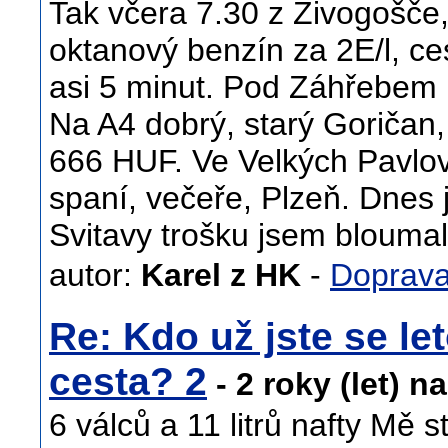
Tak včera 7.30 z Živogošče
oktanový benzín za 2E/l, c
asi 5 minut. Pod Záhřebem n
Na A4 dobrý, starý Goričan,
666 HUF. Ve Velkých Pavlov
spaní, večeře, Plzeň. Dnes 
Svitavy trošku jsem bloumal
autor:
Karel z HK
-
Doprav
Re: Kdo už jste se let
cesta? 2
- 2 roky (let) n
6 válců a 11 litrů nafty Mě s