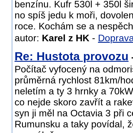
benzínu. Kufr 530l + 350l š
no spíš jedu k moři, dovole
roce. Kochám se a nespěc
autor:
Karel z HK
-
Doprav
Re: Hustota provozu
-
Počítač vyfocený na odmori
průměrná rychlost 81km/hod
neletím a ty 3 hrnky a 70kW
co nejde skoro zavřít a rake
syn ji měl na Octavia 3 při 
Rumunsku a taky povídal, ž