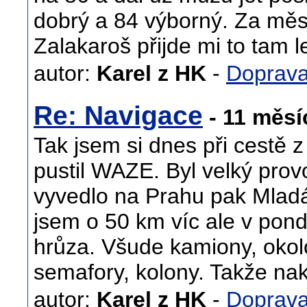
dobrý a 84 výborný. Za měs
Zalakaroš přijde mi to tam l
autor:
Karel z HK
-
Doprav
Re: Navigace
- 11 měsí
Tak jsem si dnes při cestě 
pustil WAZE. Byl velký pro
vyvedlo na Prahu pak Mladá
jsem o 50 km víc ale v pond
hrůza. Všude kamiony, okolo
semafory, kolony. Takže na
autor:
Karel z HK
-
Doprav