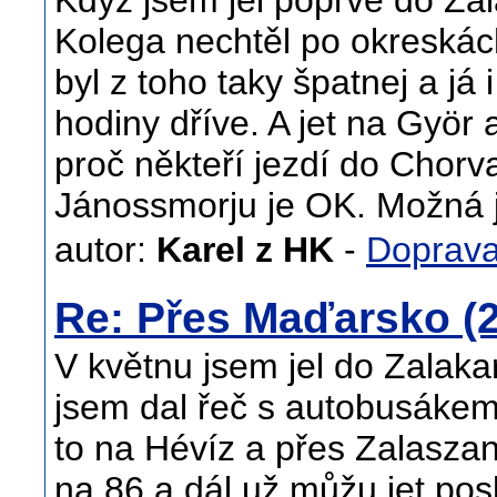
Když jsem jel poprvé do Za
Kolega nechtěl po okreskách
byl z toho taky špatnej a já
hodiny dříve. A jet na Györ
proč někteří jezdí do Chorv
Jánossmorju je OK. Možná j
autor:
Karel z HK
-
Doprav
Re: Přes Maďarsko (2
V květnu jsem jel do Zalaka
jsem dal řeč s autobusákem 
to na Hévíz a přes Zalasza
na 86 a dál už můžu jet pos