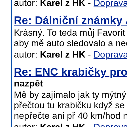
autor:
Karel z HK
-
Doprav
Re: Dálniční známky
Krásný. To teda můj Favorit
aby mě auto sledovalo a ne
autor:
Karel z HK
-
Doprav
Re: ENC krabičky pro
nazpět
Mě by zajímalo jak ty mýtn
přečtou tu krabičku když se t
nepřečte ani př 40 km/hod 