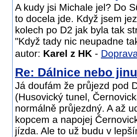
A kudy jsi Michale jel? Do
to docela jde. Když jsem je
kolech po D2 jak byla tak st
"Když tady nic neupadne tak
autor:
Karel z HK
-
Doprav
Re: Dálnice nebo jin
Já doufám že průjezd pod 
(Husovický tunel, Černovic
normálně průjezdný. A až u
kopcem a napojej Černovic
jízda. Ale to už budu v lep