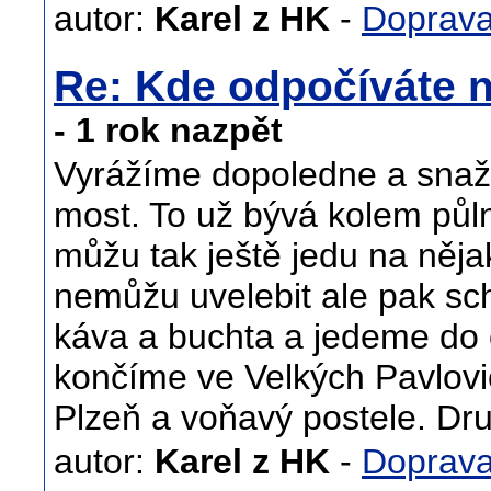
autor:
Karel z HK
-
Doprav
Re: Kde odpočíváte n
- 1 rok nazpět
Vyrážíme dopoledne a snaží
most. To už bývá kolem půlno
můžu tak ještě jedu na nějak
nemůžu uvelebit ale pak sc
káva a buchta a jedeme do c
končíme ve Velkých Pavlovi
Plzeň a voňavý postele. Dr
autor:
Karel z HK
-
Doprav