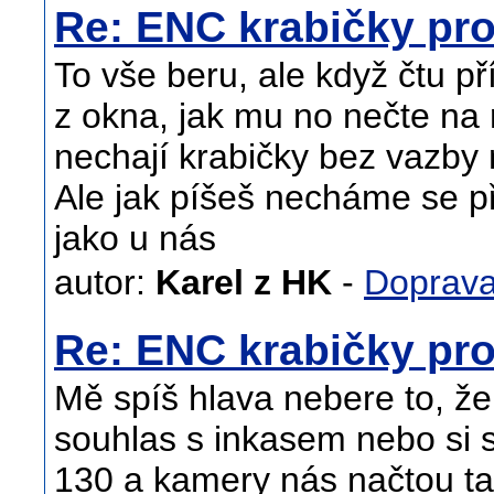
Re: ENC krabičky pro
To vše beru, ale když čtu p
z okna, jak mu no nečte na
nechají krabičky bez vazby 
Ale jak píšeš necháme se pře
jako u nás
autor:
Karel z HK
-
Doprav
Re: ENC krabičky pro
Mě spíš hlava nebere to, 
souhlas s inkasem nebo si s
130 a kamery nás načtou t