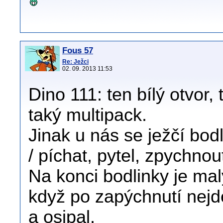
Fous 57
Re: Ježci
02. 09. 2013 11:53
Dino 111: ten bílý otvor, 
taký multipack.
Jinak u nás se ježčí bod
/ píchat, pytel, zpychno
Na konci bodlinky je mal
když po zapýchnutí nejde
a osipal.