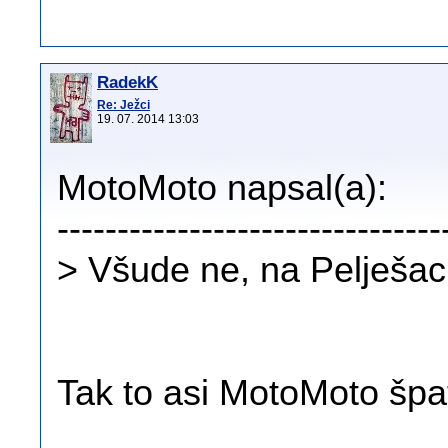
RadekK
Re: Ježci
19. 07. 2014 13:03
MotoMoto napsal(a):
--------------------------------
> Všude ne, na Pelješac
Tak to asi MotoMoto špat