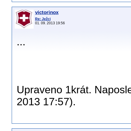
victorinox
Re: Ježci
01. 09. 2013 19:56
...
Upraveno 1krát. Naposled
2013 17:57).