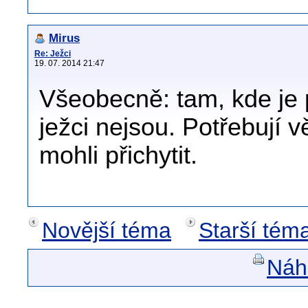
Mirus
Re: Ježci
19. 07. 2014 21:47
Všeobecně: tam, kde je 
ježci nejsou. Potřebují 
mohli přichytit.
Novější téma
Starší tém
Náhl