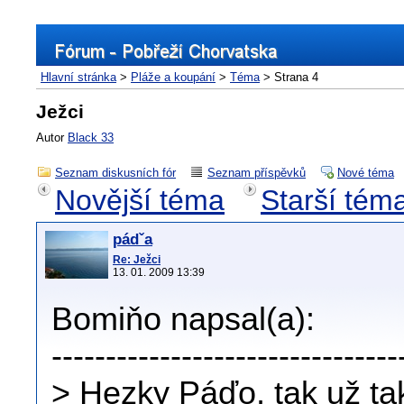
Hlavní stránka
>
Pláže a koupání
>
Téma
> Strana 4
Ježci
Autor
Black 33
Seznam diskusních fór
Seznam příspěvků
Nové téma
Novější téma
Starší tém
pádˇa
Re: Ježci
13. 01. 2009 13:39
Bomiňo napsal(a):
--------------------------------
> Hezky Páďo, tak už ta