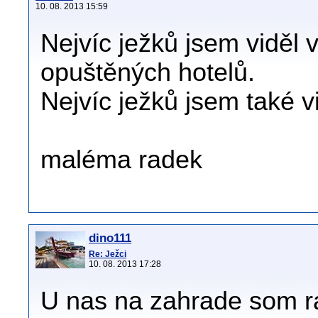
10. 08. 2013 15:59
Nejvíc ježků jsem viděl v
opuštěných hotelů.
Nejvíc ježků jsem také v
maléma radek
dino111
Re: Ježci
10. 08. 2013 17:28
U nas na zahrade som ra