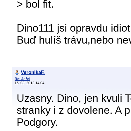
> bol fit.
Dino111 jsi opravdu idiot.
Buď hulíš trávu,nebo nev
VeronikaF.
Re: Ježci
15. 08. 2013 14:04
Uzasny. Dino, jen kvuli T
stranky i z dovolene. A p
Podgory.