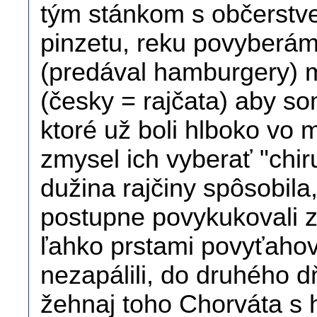
tým stánkom s občerstve
pinzetu, reku povyberám
(predával hamburgery) m
(česky = rajčata) aby so
ktoré už boli hlboko vo 
zmysel ich vyberať "chiru
dužina rajčiny spôsobila
postupne povykukovali z
ľahko prstami povyťahov
nezapálili, do druhého d
žehnaj toho Chorváta s