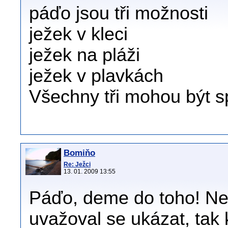
páďo jsou tři možnosti
ježek v kleci
ježek na pláži
ježek v plavkách
Všechny tři mohou být 
Bomiňo
Re: Ježci
13. 01. 2009 13:55
Páďo, deme do toho! Nes
uvažoval se ukázat, tak kd