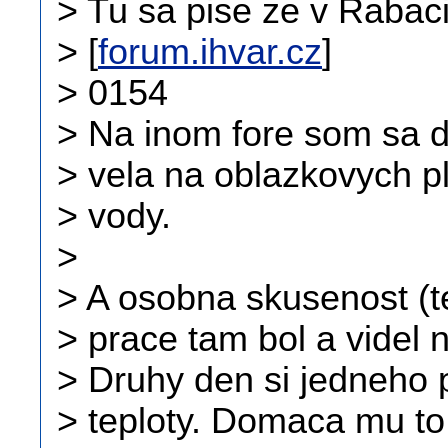
> Tu sa pise ze v Rabaci
> [
forum.ihvar.cz
]
> 0154
> Na inom fore som sa do
> vela na oblazkovych p
> vody.
>
> A osobna skusenost (t
> prace tam bol a videl 
> Druhy den si jedneho p
> teploty. Domaca mu to