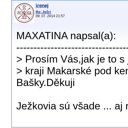
irenej
Re: Ježci
09. 07. 2014 21:57
MAXATINA napsal(a):
--------------------------------
> Prosím Vás,jak je to 
> kraji Makarské pod 
Bašky.Děkuji
Ježkovia sú všade ... a