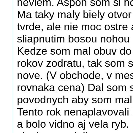
neviem. Aspon som si ho
Ma taky maly biely otvor
tvrde, ale nie moc ostre
sliapnutim bosou nohou b
Kedze som mal obuv do 
rokov zodratu, tak som si
nove. (V obchode, v mes
rovnaka cena) Dal som si
povodnych aby som mal i
Tento rok nenaplavovali 
a bolo vidno aj vela ryb.