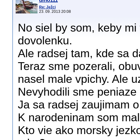
dino111
Re: Ježci
23. 09. 2013 20:08
No siel by som, keby mi t
dovolenku.
Ale radsej tam, kde sa d
Teraz sme pozerali, ob
nasel male vpichy. Ale u
Nevyhodili sme peniaze 
Ja sa radsej zaujimam o
K narodeninam som malim
Kto vie ako morsky jezko