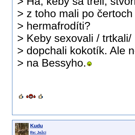
> Ha, keby sa treli, stvor
> z toho mali po čertoc
> hermafrodíti?
> Keby sexovali / trtkali/
> dopchali kokotík. Ale n
> na Bessyho.
Kudu
Re: Ježci