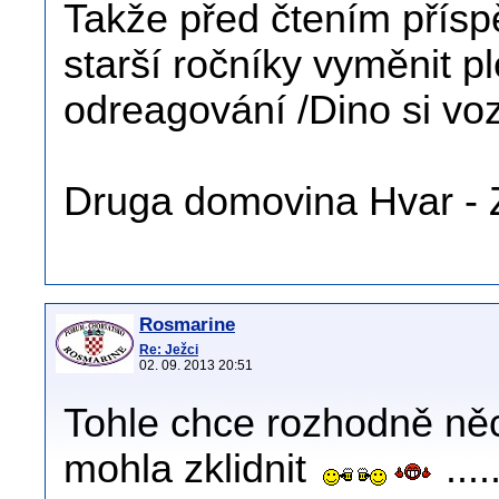
Takže před čtením přísp
starší ročníky vyměnit p
odreagování /Dino si voz
Druga domovina Hvar - 
Rosmarine
Re: Ježci
02. 09. 2013 20:51
Tohle chce rozhodně něco
mohla zklidnit
...