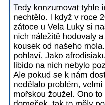
Tedy konzumovat tyhle in
nechtělo. I když v roce 
zátoce u Vela Luky si n
nich náležitě hodovaly a
kousek od našeho mola. 
pohlaví. Jako afrodisia
libido na nich nebylo po
Ale pokud se k nám dost
nedělalo problém, velmi 
mořskou žoužel. Ono to b
domeček, tak to měly po