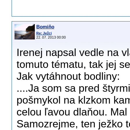
Bomiňo
Re: Ježci
22. 07. 2013 00:00
Irenej napsal vedle na v
tomuto tématu, tak jej 
Jak vytáhnout bodliny:
....Ja som sa pred štyrm
pošmykol na klzkom kame
celou ľavou dlaňou. Mal 
Samozrejme, ten ježko to