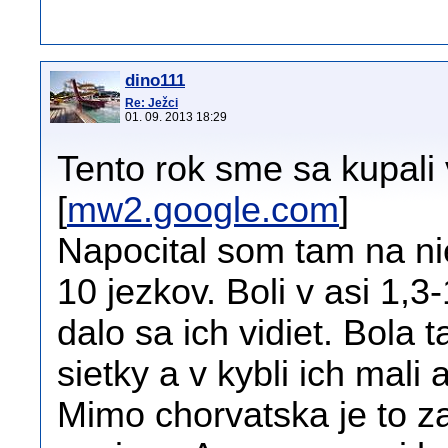
dino111
Re: Ježci
01. 09. 2013 18:29
Tento rok sme sa kupali 
[
mw2.google.com
]
Napocital som tam na ni
10 jezkov. Boli v asi 1,3
dalo sa ich vidiet. Bola 
sietky a v kybli ich mali 
Mimo chorvatska je to za