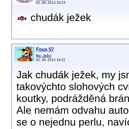
02. 09. 2013 16:23
chudák ježek
Fous 57
Re: Ježci
02. 09. 2013 18:22
Jak chudák ježek, my js
takovýchto slohových cvi
koutky, podrážděná brán
Ale nemám odvahu autora
se o nejednu perlu, na