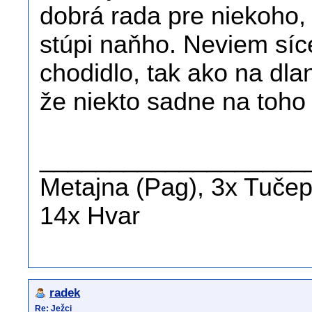
dobrá rada pre niekoho,
stúpi naňho. Neviem síce
chodidlo, tak ako na dlan
že niekto sadne na toho 
___________________
Metajna (Pag), 3x Tučepi
14x Hvar
radek
Re: Ježci