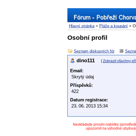
Hlavní stránka
>
Pláže a koupání
> Os
Osobní profil
Seznam diskusních fór
Sezna
dino111
[
Zobrazit všechny př
Email:
Skrytý údaj
Příspěvků:
422
Datum registrace:
23. 06. 2013 15:34
Nevkládejte prosím nabídky zprostře
upozornit na výhodné ubytová