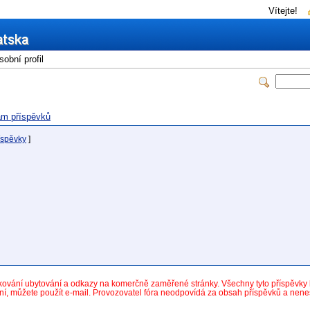
Vítejte!
obní profil
m příspěvků
íspěvky
]
dkování ubytování a odkazy na komerčně zaměřené stránky. Všechny tyto příspěvk
ní, můžete použít e-mail. Provozovatel fóra neodpovídá za obsah příspěvků a nen