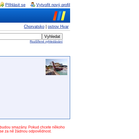
Přihlásit se
Vytvořit nový profil
Chorvatsko
|
ostrov Hvar
Rozšířené vyhledávání
y budou smazány. Pokud chcete někoho
ese za ně žádnou odpovědnost.