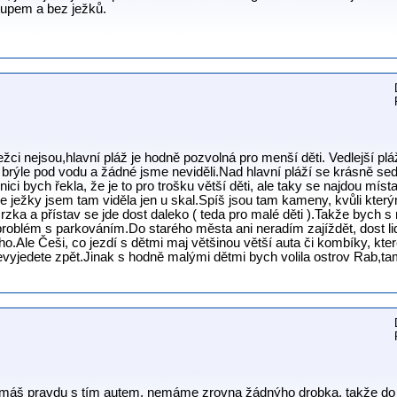
upem a bez ježků.
ježci nejsou,hlavní pláž je hodně pozvolná pro menší děti. Vedlejší pláž
 brýle pod vodu a žádné jsme neviděli.Nad hlavní pláží se krásně sed
 bych řekla, že je to pro trošku větší děti, ale taky se najdou mís
le ježky jsem tam viděla jen u skal.Spíš jsou tam kameny, kvůli který
ka a přístav se jde dost daleko ( teda pro malé děti ).Takže bych s 
problém s parkováním.Do starého města ani neradím zajíždět, dost lid
ho.Ale Češi, co jezdí s dětmi maj většinou větší auta či kombíky, kt
evyjedete zpět.Jinak s hodně malými dětmi bych volila ostrov Rab,t
máš pravdu s tím autem, nemáme zrovna žádnýho drobka, takže do