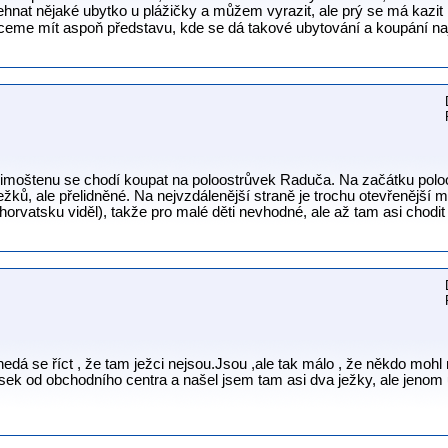
sehnat nějaké ubytko u plážičky a můžem vyrazit, ale prý se má kazi
chceme mít aspoň představu, kde se dá takové ubytování a koupání naj
Primoštenu se chodí koupat na poloostrůvek Raduča. Na začátku poloo
ků, ale přelidněné. Na nejvzdálenější straně je trochu otevřenější m
horvatsku viděl), takže pro malé děti nevhodné, ale až tam asi chodit
dá se říct , že tam ježci nejsou.Jsou ,ale tak málo , že někdo mohl 
usek od obchodního centra a našel jsem tam asi dva ježky, ale jenom u