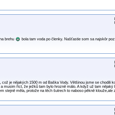
 na brehu
bola tam voda po členky. Našťastie som sa najskôr po
e, což je nějakých 1500 m od Baška Vody. Většinou jsme se chodili k
a a musim říct, že ježků tam bylo hrozně málo. A když už tam nějaký 
 jsem stejně měla, protože na těch šutrech to naboso pěkně klouže,ale