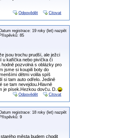
Odpovědět
Citovat
Datum registrace: 19 roky (let) nazpět
Příspěvků: 85
e jsou trochu prudší, ale ježci
í u kafíčka nebo pivíčka či
ta hodně pozvolná s oblázky pro
m jsme si koupili boty do
menšími dětmi volila spíš
í si tam auto odřelo. Jedině
eré se tam nevejdou.Hlavně
am je písek.Hezkou dovču. D.
Odpovědět
Citovat
Datum registrace: 18 roky (let) nazpět
Příspěvků: 9
 starého města budem chodit