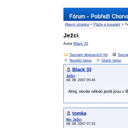
Hlavní stránka
>
Pláže a koupání
> T
Ježci
Autor
Black 33
Seznam diskusních fór
Sezna
Novější téma
Starší téma
Black 33
Ježci
08. 08. 2007 05:46
Ahoj, nevite někdo jestli jsou 
tomka
Re: Ježci
08. 08. 2007 07:33