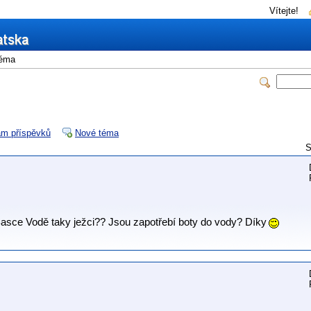
Vítejte!
éma
m příspěvků
Nové téma
S
v Basce Vodě taky ježci?? Jsou zapotřebí boty do vody? Díky