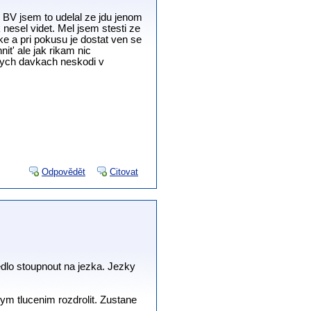
v BV jsem to udelal ze jdu jenom
nesel videt. Mel jsem stesti ze
ke a pri pokusu je dostat ven se
it' ale jak rikam nic
alych davkach neskodi v
Odpovědět
Citovat
dlo stoupnout na jezka. Jezky
nym tlucenim rozdrolit. Zustane