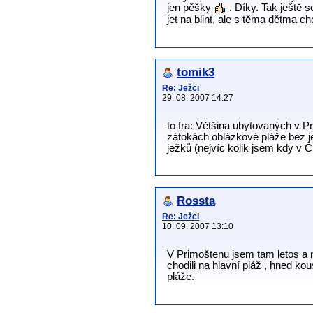
jen pěšky
. Díky. Tak ještě 
jet na blint, ale s těma dětma 
tomik3
Re: Ježci
29. 08. 2007 14:27
to fra: Většina ubytovaných v 
zátokách oblázkové pláže bez jež
ježků (nejvíc kolik jsem kdy v C
Rossta
Re: Ježci
10. 09. 2007 13:10
V Primoštenu jsem tam letos a ne
chodili na hlavní pláž , hned ko
pláže.