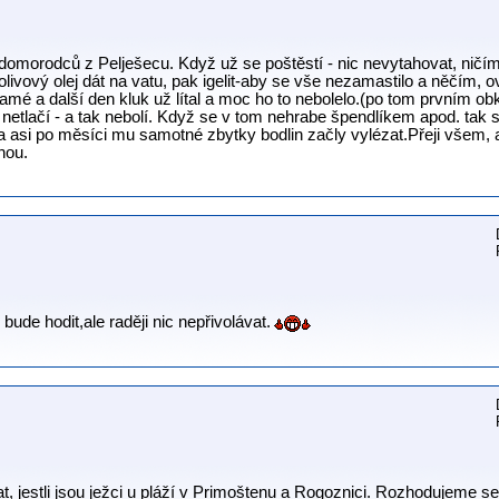
 domorodců z Pelješecu. Když už se poštěstí - nic nevytahovat, ničím
olivový olej dát na vatu, pak igelit-aby se vše nezamastilo a něčím, o
mé a další den kluk už lítal a moc ho to nebolelo.(po tom prvním obkl
etlačí - a tak nebolí. Když se v tom nehrabe špendlíkem apod. tak 
a asi po měsíci mu samotné zbytky bodlin začly vylézat.Přeji všem,
nou.
ude hodit,ale raději nic nepřivolávat.
, jestli jsou ježci u pláží v Primoštenu a Rogoznici. Rozhodujeme s