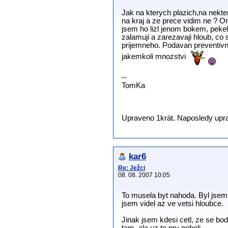
Jak na kterych plazich,na nekte
na kraj a ze prece vidim ne ? O
jsem ho lizl jenom bokem, pekeln
zalamuji a zarezavaji hloub, co 
prijemneho. Podavan preventivni
jakemkoli mnozstvi
--
TomKa
Upraveno 1krát. Naposledy uprav
kar6
Re: Ježci
08. 08. 2007 10:05
To musela byt nahoda. Byl jsem
jsem videl az ve vetsi hloubce.
Jinak jsem kdesi cetl, ze se bod
tam, ale uz to pry neboli.