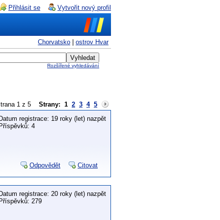
Přihlásit se
Vytvořit nový profil
Chorvatsko
|
ostrov Hvar
Rozšířené vyhledávání
trana 1 z 5
Strany:
1
2
3
4
5
Datum registrace: 19 roky (let) nazpět
Příspěvků: 4
Odpovědět
Citovat
Datum registrace: 20 roky (let) nazpět
Příspěvků: 279