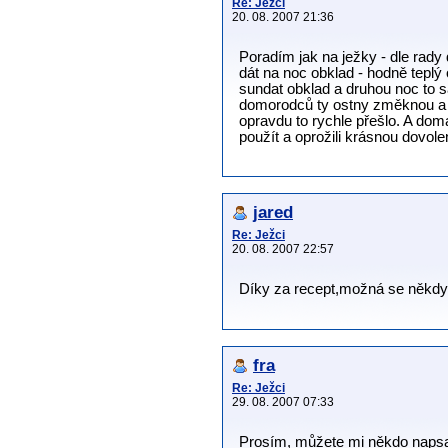
Re: Ježci
20. 08. 2007 21:36
Poradím jak na ježky - dle rady
dát na noc obklad - hodně teplý 
sundat obklad a druhou noc to sa
domorodců ty ostny změknou a n
opravdu to rychle přešlo. A dom
použít a oprožili krásnou dovole
jared
Re: Ježci
20. 08. 2007 22:57
Díky za recept,možná se někdy b
fra
Re: Ježci
29. 08. 2007 07:33
Prosím, můžete mi někdo napsat