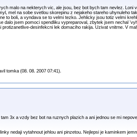
rych malo na nekterych vic, ale jsou, bez bot bych tam nevlez. Loni 
myl, mel na sobe svetlou skorepinu z nejakeho stareho uhynuleho tak 
e to boli, a vyndava se to velmi tezko. Jehlicky jsou totiz velmi kreh
se dalo jsem pomoci spendliku vypreparoval, zbytek jsem nechal 'vyhn
 protizanetlive-desinfekcni lek domaciho rakija. Uzivat vnitrne. V m
il tomka (08. 08. 2007 07:41).
 tam 3x a vzdy bez bot na ruznych plazich a ani jednou se mi nepove
linky nedaji vytahnout jehlou ani pinzetou. Nejlepsi je kaminkem jem