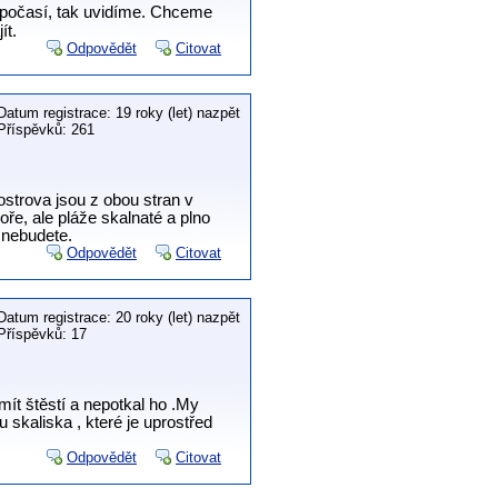
t počasí, tak uvidíme. Chceme
ít.
Odpovědět
Citovat
Datum registrace: 19 roky (let) nazpět
Příspěvků: 261
strova jsou z obou stran v
oře, ale pláže skalnaté a plno
 nebudete.
Odpovědět
Citovat
Datum registrace: 20 roky (let) nazpět
Příspěvků: 17
mít štěstí a nepotkal ho .My
 skaliska , které je uprostřed
Odpovědět
Citovat