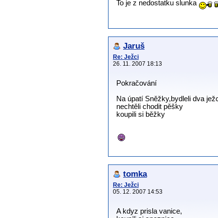
To je z nedostatku slunka
Jaruš
Re: Ježci
26. 11. 2007 18:13
Pokračování
Na úpatí Sněžky,bydleli dva ježc
nechtěli chodit pěšky
koupili si běžky
tomka
Re: Ježci
05. 12. 2007 14:53
A kdyz prisla vanice,