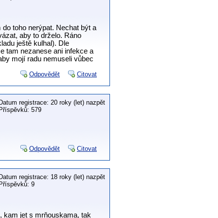
 do toho nerýpat. Nechat být a
vázat, aby to drželo. Ráno
adu ještě kulhal). Dle
se tam nezanese ani infekce a
 aby mojí radu nemuseli vůbec
Odpovědět
Citovat
Datum registrace: 20 roky (let) nazpět
Příspěvků: 579
Odpovědět
Citovat
Datum registrace: 18 roky (let) nazpět
Příspěvků: 9
e, kam jet s mrňouskama, tak