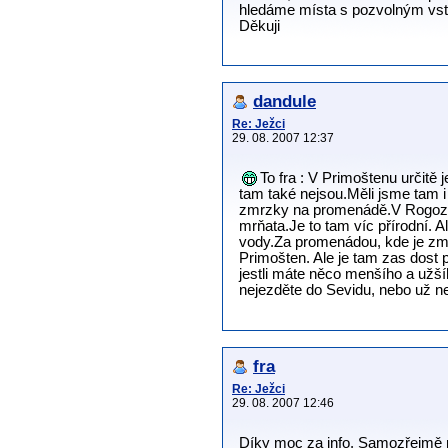
hledáme místa s pozvolným vst
Děkuji
dandule
Re: Ježci
29. 08. 2007 12:37
To fra : V Primoštenu určitě 
tam také nejsou.Měli jsme tam i
zmrzky na promenádě.V Rogoznici
mrňata.Je to tam víc přírodní. A
vody.Za promenádou, kde je zmrz
Primošten. Ale je tam zas dost 
jestli máte něco menšího a užší
nejezděte do Sevidu, nebo už n
fra
Re: Ježci
29. 08. 2007 12:46
Díky moc za info. Samozřejmě 