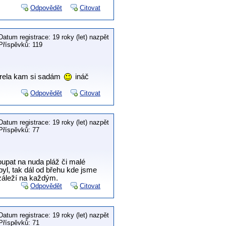
Odpovědět
Citovat
Datum registrace: 19 roky (let) nazpět
Příspěvků: 119
zrela kam si sadám
ináč
Odpovědět
Citovat
Datum registrace: 19 roky (let) nazpět
Příspěvků: 77
oupat na nuda pláž či malé
byl, tak dál od břehu kde jsme
 záleží na každým.
Odpovědět
Citovat
Datum registrace: 19 roky (let) nazpět
Příspěvků: 71