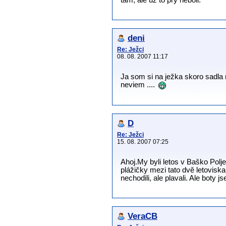
deni
Re: Ježci
08. 08. 2007 11:17
Ja som si na ježka skoro sadla
neviem ....
D
Re: Ježci
15. 08. 2007 07:25
Ahoj.My byli letos v Baško Polj
plážičky mezi tato dvě letovisk
nechodili, ale plavali. Ale boty
VeraCB